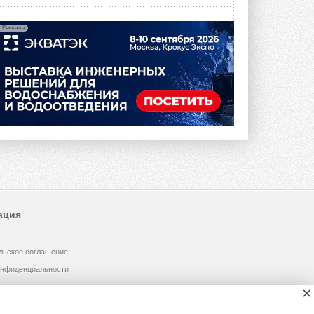
Реклама
ация
льское соглашение
онфиденциальности
×