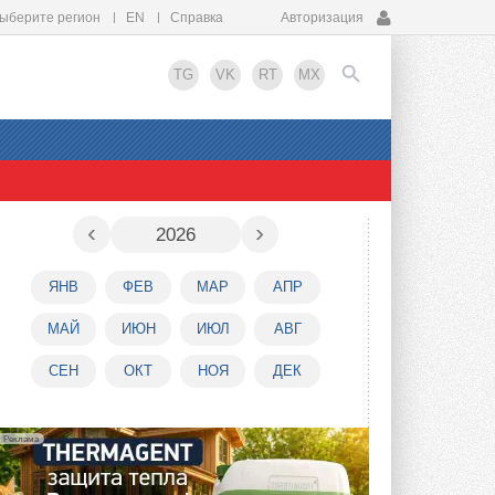
ыберите регион
EN
Справка
Авторизация
TG
VK
RT
MX
EN
‹
›
2026
ЯНВ
ФЕВ
МАР
АПР
МАЙ
ИЮН
ИЮЛ
АВГ
СЕН
ОКТ
НОЯ
ДЕК
Реклама