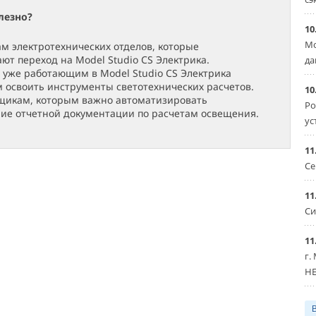
лезно?
10
Мо
м электротехнических отделов, которые
ют переход на Model Studio CS Электрика.
да
уже работающим в Model Studio CS Электрика
освоить инструменты светотехнических расчетов.
10
щикам, которым важно автоматизировать
Ро
е отчетной документации по расчетам освещения.
ус
11
Се
11
Си
11
г.
HE