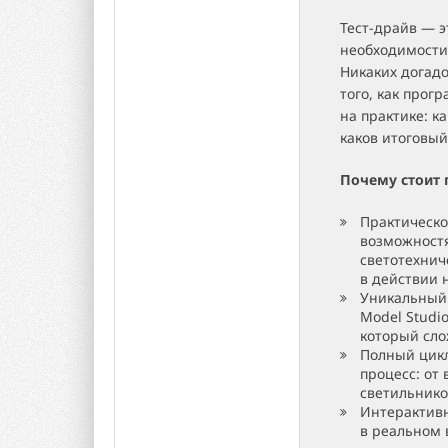
Тест-драйв — э
необходимости
Никаких догадо
того, как прог
на практике: к
каков итоговый
Почему стоит п
Практическо
возможностя
светотехнич
в действии 
Уникальный 
Model Studio
который сло
Полный цикл
процесс: от
светильнико
Интерактивн
в реальном 