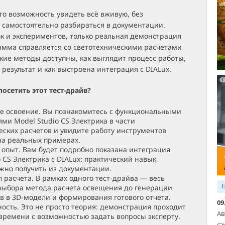
то возможность увидеть всё вживую, без
 самостоятельно разбираться в документации.
к и экспериментов, только реальная демонстрация
рамма справляется со светотехническими расчетами
акие методы доступны, как выглядит процесс работы,
 результат и как выстроена интеграция с DIALux.
осетить этот тест-драйв?
е освоение. Вы познакомитесь с функциональными
ми Model Studio CS Электрика в части
еских расчетов и увидите работу инструментов
на реальных примерах.
опыт. Вам будет подробно показана интеграция
 CS Электрика с DIALux: практический навык,
жно получить из документации.
 расчета. В рамках одного тест-драйва — весь
 выбора метода расчета освещения до генерации
в в 3D-модели и формирования готового отчета.
09
ость. Это не просто теория: демонстрация проходит
Ав
времени с возможностью задать вопросы эксперту.
сэ