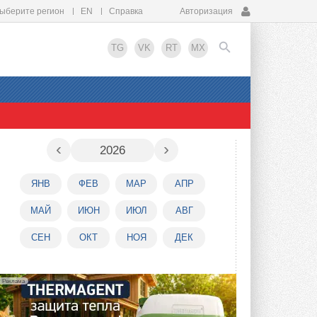
ыберите регион
EN
Справка
Авторизация
TG
VK
RT
MX
EN
‹
›
2026
ЯНВ
ФЕВ
МАР
АПР
МАЙ
ИЮН
ИЮЛ
АВГ
СЕН
ОКТ
НОЯ
ДЕК
Реклама