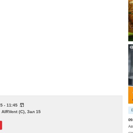
5 - 11:45
АIRVent (С), Зал 15
09
Ав
сэ