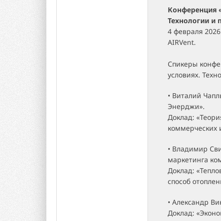
Конференция «
Технологии и 
4 февраля 2026
AIRVent.
Спикеры конфе
условиях. Техн
• Виталий Чап
Энерджи».
Доклад: «Теори
коммерческих и
• Владимир Сви
маркетинга ко
Доклад: «Тепло
способ отоплен
• Александр Ви
Доклад: «Экон