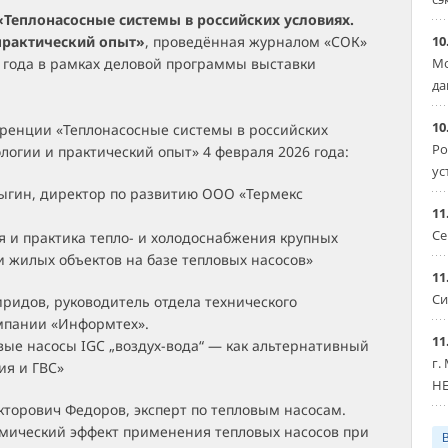
Теплонасосные системы в российских условиях.
практический опыт»
, проведённая журналом «СОК»
10
 года в рамках деловой программы выставки
Мо
да
10
ренции «Теплонасосные системы в российских
Ро
ологии и практический опыт» 4 февраля 2026 года:
ус
лыгин, директор по развитию ООО «Термекс
11
Се
я и практика тепло- и холодоснабжения крупных
 жилых объектов на базе тепловых насосов»
11
Си
ридов, руководитель отдела технического
мпании «Информтех».
11
вые насосы IGC „воздух-вода“ — как альтернативный
г.
ия и ГВС»
HE
кторович Федоров, эксперт по тепловым насосам.
омический эффект применения тепловых насосов при