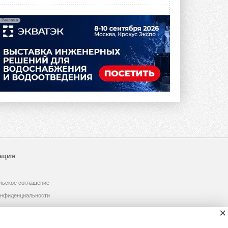
Реклама
ация
льское соглашение
онфиденциальности
×