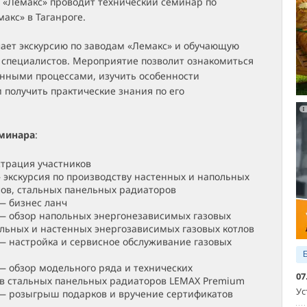
 «Лемакс» проводит технический семинар по
акс» в Таганроге.
ает экскурсию по заводам «Лемакс» и обучающую
 специалистов. Мероприятие позволит ознакомиться
енными процессами, изучить особенности
 получить практические знания по его
минара
:
страция участников
— экскурсия по производству настенных и напольных
лов, стальных панельных радиаторов
 — бизнес ланч
 — обзор напольных энергонезависимых газовых
ольных и настенных энергозависимых газовых котлов
 — настройка и сервисное обслуживание газовых
 — обзор модельного ряда и технических
07
в стальных панельных радиаторов LEMAX Premium
Ус
 — розыгрыш подарков и вручение сертификатов