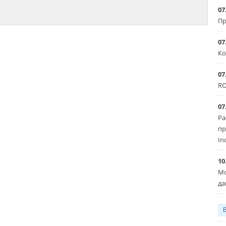
07
Пр
07
Ко
07
RO
07
Ра
пр
In
10
Мо
да