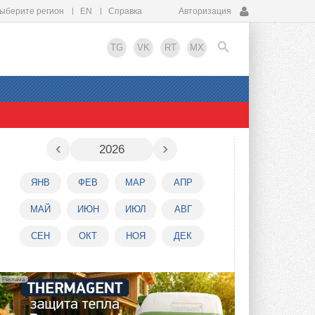
ыберите регион
EN
Справка
Авторизация
TG
VK
RT
MX
EN
‹
›
2026
ЯНВ
ФЕВ
МАР
АПР
МАЙ
ИЮН
ИЮЛ
АВГ
СЕН
ОКТ
НОЯ
ДЕК
Реклама