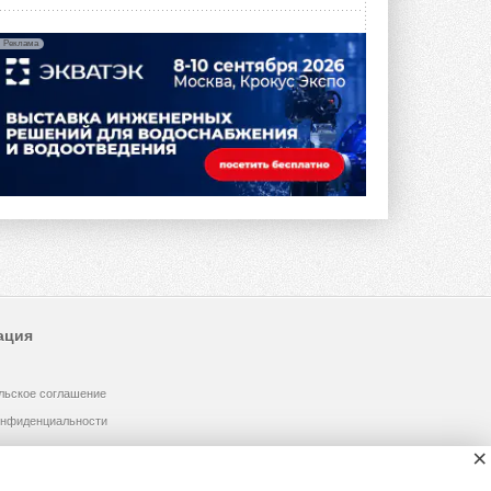
Реклама
ация
льское соглашение
онфиденциальности
×