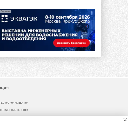
Реклама
ация
льское соглашение
онфиденциальности
×