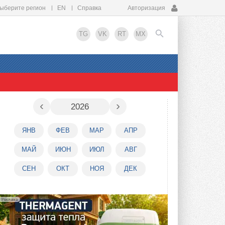
ыберите регион
EN
Справка
Авторизация
TG
VK
RT
MX
EN
‹
›
2026
ЯНВ
ФЕВ
МАР
АПР
МАЙ
ИЮН
ИЮЛ
АВГ
СЕН
ОКТ
НОЯ
ДЕК
Реклама