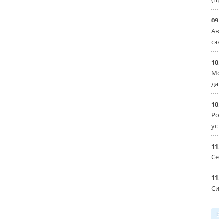
09
Ав
сэ
10
Мо
да
10
Ро
ус
11
Се
11
Си