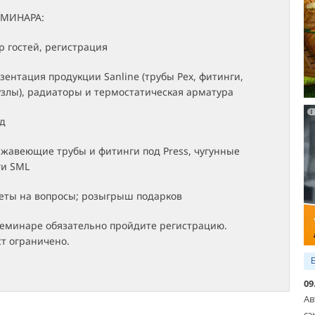
МИНАРА:
ор гостей, регистрация
езентация продукции Sanline (трубы Pex, фитинги,
узлы), радиаторы и термостатическая арматура
ед
ржавеющие трубы и фитинги под Press, чугунные
ги SML
веты на вопросы; розыгрыш подарков
семинаре обязательно пройдите регистрацию.
т ограничено.
09
Ав
сэ