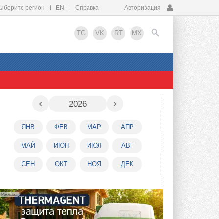
ыберите регион
EN
Справка
Авторизация
TG
VK
RT
MX
EN
‹
›
2026
ЯНВ
ФЕВ
МАР
АПР
МАЙ
ИЮН
ИЮЛ
АВГ
СЕН
ОКТ
НОЯ
ДЕК
Реклама