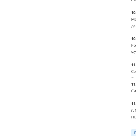
10
Мо
да
10
Ро
ус
11
Се
11
Си
11
г.
HE