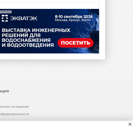
Реклама
ация
льское соглашение
онфиденциальности
×