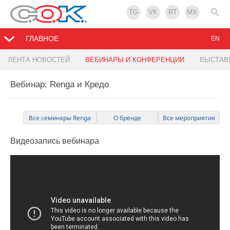
TG
VK
RT
MX
ГЛАВНОЕ
EN
ЛЕНТА НОВОСТЕЙ
ВЕБИНАРЫ И КОНФЕРЕНЦИИ
ВЫСТАВ
Вебинар: Renga и Кредо
Все семинары Renga
О бренде
Все мероприятия
Видеозапись
вебинара