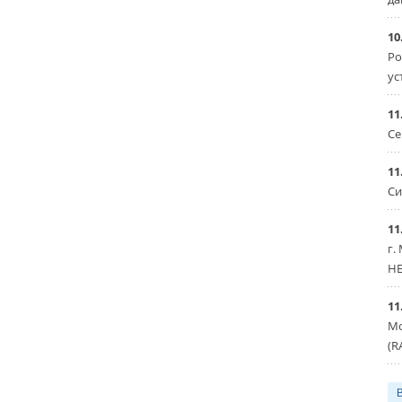
10
Ро
ус
11
Се
11
Си
11
г.
HE
11
Мо
(R