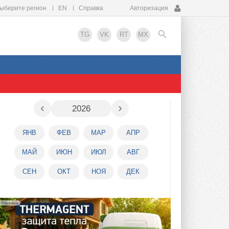
ыберите регион
EN
Справка
Авторизация
TG
VK
RT
MX
EN
‹
›
2026
ЯНВ
ФЕВ
МАР
АПР
МАЙ
ИЮН
ИЮЛ
АВГ
СЕН
ОКТ
НОЯ
ДЕК
Реклама