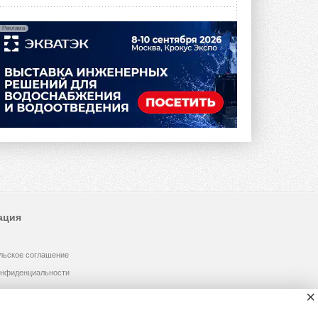
Реклама
ация
льское соглашение
онфиденциальности
×