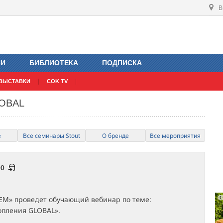
В
ИИ
БИБЛИОТЕКА
ПОДПИСКА
ВЫСТАВКИ
COK TV
LOBAL
е
Все семинары Stout
О бренде
Все мероприятия
00
ЕМ» проведет обучающий вебинар по теме:
опления GLOBAL».