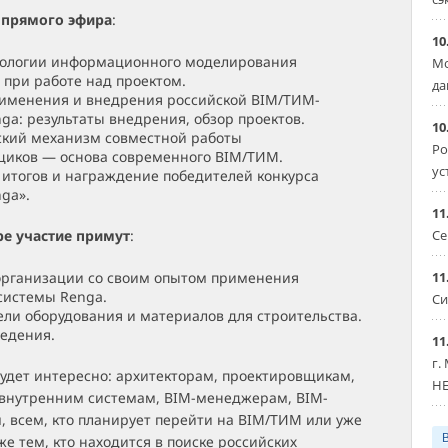
 прямого эфира
:
10
нологии информационного моделирования
Мо
при работе над проектом.
да
именения и внедрения российской BIM/ТИМ-
ga: результаты внедрения, обзор проектов.
10
ский механизм совместной работы
Ро
щиков — основа современного BIM/ТИМ.
ус
итогов и награждение победителей конкурса
ga».
11
е участие примут
:
Се
организации со своим опытом применения
11
системы Renga.
Си
ли оборудования и материалов для строительства.
едения.
11
г.
удет интересно: архитекторам, проектировщикам,
HE
внутренним системам, BIM-менеджерам, BIM-
 всем, кто планирует перейти на BIM/ТИМ или уже
же тем, кто находится в поиске российских