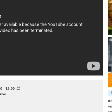
0 - 12:00
кое
09
Ав
сэ