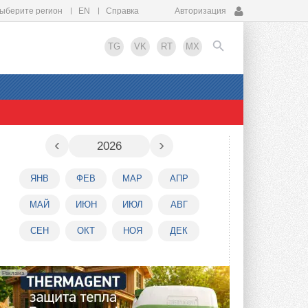
ыберите регион
EN
Справка
Авторизация
TG
VK
RT
MX
EN
‹
›
2026
ЯНВ
ФЕВ
МАР
АПР
МАЙ
ИЮН
ИЮЛ
АВГ
СЕН
ОКТ
НОЯ
ДЕК
Реклама