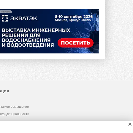
Реклама
ация
льское соглашение
онфиденциальности
×