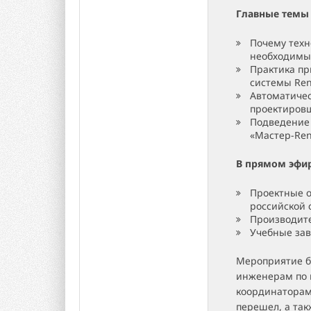
Главные темы
Почему тех
необходимы 
Практика пр
системы Ren
Автоматиче
проектиров
Подведение 
«Мастер-Ren
В прямом эфир
Проектные 
российской 
Производите
Учебные зав
Мероприятие б
инженерам по 
координаторам,
перешел, а так