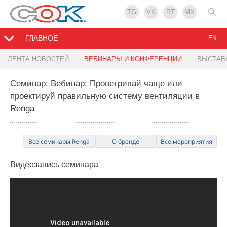
TG
VK
RT
MX
ГЛАВНОЕ
EN
ЛЕНТА НОВОСТЕЙ
ВЕБИНАРЫ И КОНФЕРЕНЦИИ
ВЫСТАВ
Семинар: Вебинар: Проветривай чаще или
проектируй правильную систему вентиляции в
Rengа
Все семинары Renga
О бренде
Все мероприятия
Видеозапись
семинара