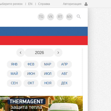
ыберите регион
EN
Справка
Авторизация
TG
VK
RT
MX
EN
‹
›
2026
ЯНВ
ФЕВ
МАР
АПР
МАЙ
ИЮН
ИЮЛ
АВГ
СЕН
ОКТ
НОЯ
ДЕК
Реклама