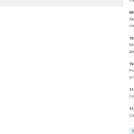
09
Ав
сэ
10
Мо
да
10
Ро
ус
11
Се
11
Си