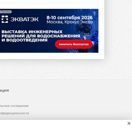
Реклама
ация
льское соглашение
онфиденциальности
×