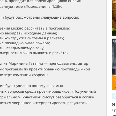
ван» проводит для проектировщиков онлайн-
ященную теме «Помещения в ПДВ».
ечи будут рассмотрены следующие вопросы:
ения можно рассчитать в программе;
но выбирать исходные данные;
ть конструктив системы в расчётах;
ь с площадью очага пожара;
ть незадымляемую зону;
омерности можно выявить в расчётах.
упит Маринина Татьяна — преподаватель, автор
ых программ по проектированию противодымной
ксперт компании «Аэрван».
ие будет уделено одному из самых
ных вопросов среди проектировщиков: «Полученный
ормально?». Участники смогут разобраться в логике
читься увереннее интерпретировать результаты.
08
Пр
(п