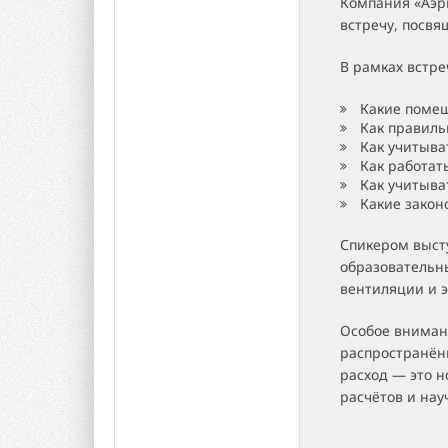
Компания «Аэр
встречу, посв
В рамках встр
Какие помещ
Как правиль
Как учитыва
Как работат
Как учитыва
Какие закон
Спикером выст
образовательн
вентиляции и э
Особое вниман
распространён
расход — это н
расчётов и нау