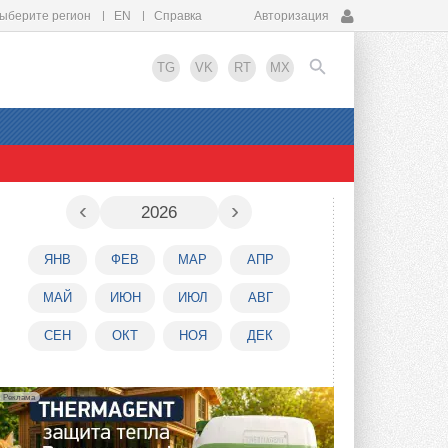
ыберите регион
EN
Справка
Авторизация
TG
VK
RT
MX
EN
‹
›
2026
ЯНВ
ФЕВ
МАР
АПР
МАЙ
ИЮН
ИЮЛ
АВГ
СЕН
ОКТ
НОЯ
ДЕК
Реклама