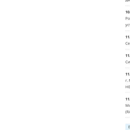
10
Ро
ус
11
Се
11
Си
11
г.
HE
11
Мо
(R