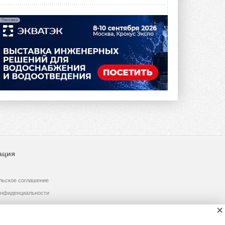
Реклама
ация
льское соглашение
онфиденциальности
×