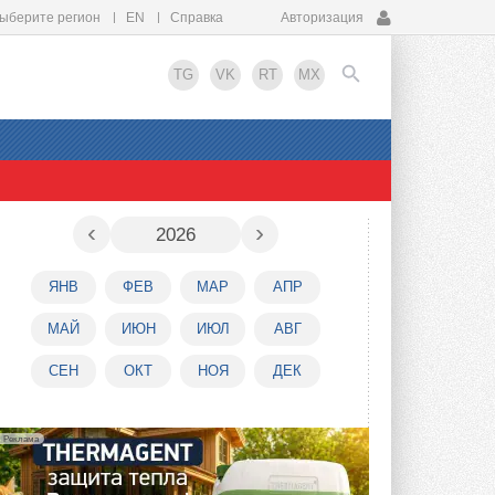
ыберите регион
EN
Справка
Авторизация
TG
VK
RT
MX
EN
‹
›
2026
ЯНВ
ФЕВ
МАР
АПР
МАЙ
ИЮН
ИЮЛ
АВГ
СЕН
ОКТ
НОЯ
ДЕК
Реклама