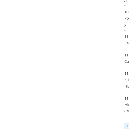
10
Ро
ус
11
Се
11
Си
11
г.
HE
11
Мо
(R