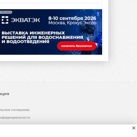
Реклама
ация
льское соглашение
онфиденциальности
×