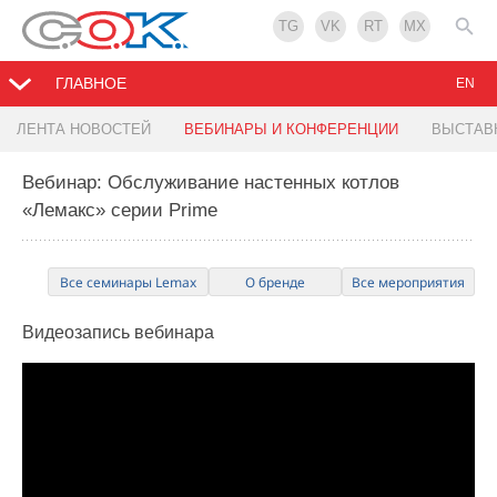
TG
VK
RT
MX
ГЛАВНОЕ
EN
ЛЕНТА НОВОСТЕЙ
ВЕБИНАРЫ И КОНФЕРЕНЦИИ
ВЫСТАВ
Вебинар: Обслуживание настенных котлов
«Лемакс» серии Prime
Все семинары Lemax
О бренде
Все мероприятия
Видеозапись
вебинара