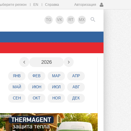
ыберите регион
EN
Справка
Авторизация
TG
VK
RT
MX
EN
‹
›
2026
ЯНВ
ФЕВ
МАР
АПР
МАЙ
ИЮН
ИЮЛ
АВГ
СЕН
ОКТ
НОЯ
ДЕК
Реклама