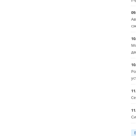
09
Ав
сэ
10
Мо
да
10
Ро
ус
11
Се
11
Си