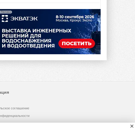
Реклама
ация
льское соглашение
онфиденциальности
×