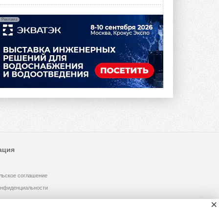
Реклама
ация
льское соглашение
онфиденциальности
×