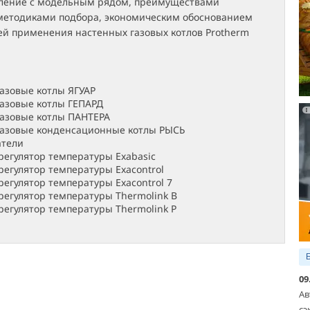
ение с модельным рядом, преимуществами
 методиками подбора, экономическим обоснованием
ей применения настенных газовых котлов Protherm
азовые котлы ЯГУАР
азовые котлы ГЕПАРД
азовые котлы ПАНТЕРА
газовые конденсационные котлы РЫСЬ
атели
егулятор температуры Exabasic
егулятор температуры Exacontrol
егулятор температуры Exacontrol 7
егулятор температуры Thermolink B
егулятор температуры Thermolink P
09
Ав
сэ