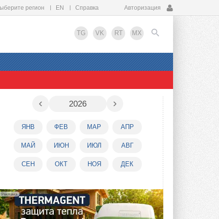
ыберите регион
EN
Справка
Авторизация
TG
VK
RT
MX
EN
‹
›
2026
ЯНВ
ФЕВ
МАР
АПР
МАЙ
ИЮН
ИЮЛ
АВГ
СЕН
ОКТ
НОЯ
ДЕК
Реклама