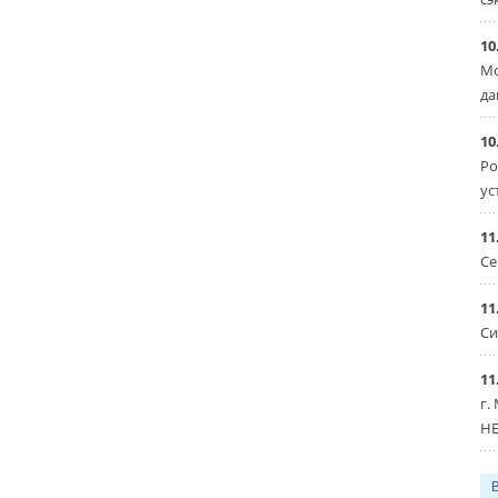
10
Мо
да
10
Ро
ус
11
Се
11
Си
11
г.
HE