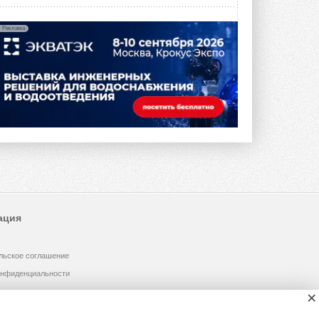
Реклама
ация
льское соглашение
онфиденциальности
×