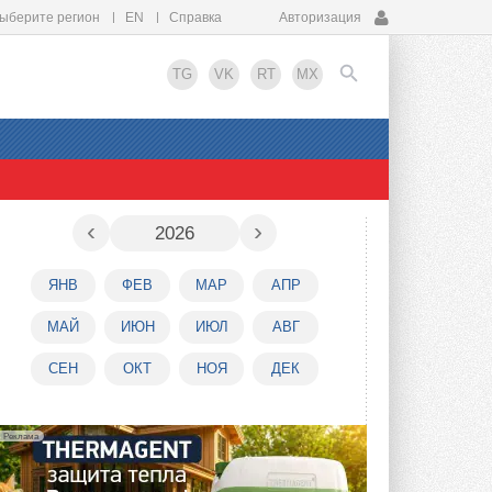
ыберите регион
EN
Справка
Авторизация
TG
VK
RT
MX
EN
‹
›
2026
ЯНВ
ФЕВ
МАР
АПР
МАЙ
ИЮН
ИЮЛ
АВГ
СЕН
ОКТ
НОЯ
ДЕК
Реклама