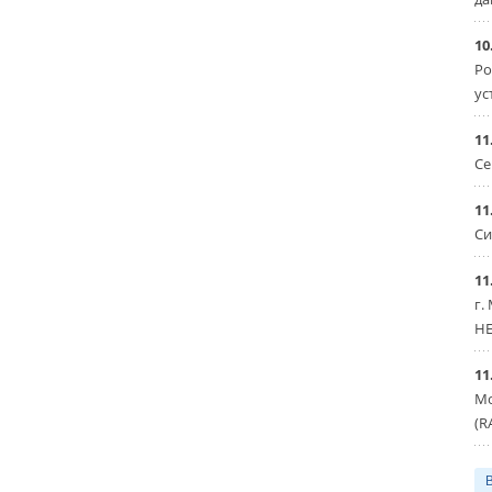
10
Ро
ус
11
Се
11
Си
11
г.
HE
11
Мо
(R