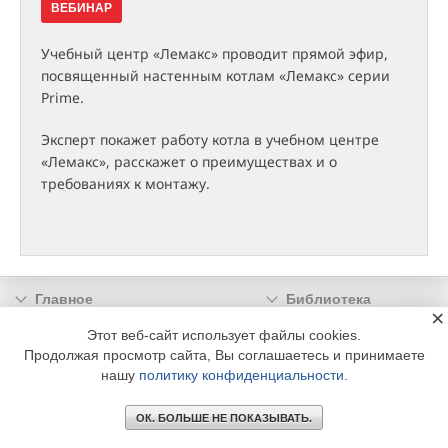
ВЕБИНАР
Учебный центр «Лемакс» проводит прямой эфир,
посвященный настенным котлам «Лемакс» серии
Prime.
Эксперт покажет работу котла в учебном центре
«Лемакс», расскажет о преимуществах и о
требованиях к монтажу.
Главное
Библиотека
×
Подписка
Реклама
Этот веб-сайт использует файлы cookies.
Продолжая просмотр сайта, Вы соглашаетесь и принимаете
Информация
нашу
политику конфиденциальности
.
© 2002 - 2026 OOO Издательский дом «МЕДИА ТЕХНОЛОДЖИ» +7 (495) 665-00-
00
ОК. БОЛЬШЕ НЕ ПОКАЗЫВАТЬ.