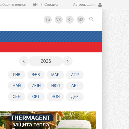
ыберите регион
EN
Справка
Авторизация
TG
VK
RT
MX
EN
‹
›
2026
ЯНВ
ФЕВ
МАР
АПР
МАЙ
ИЮН
ИЮЛ
АВГ
СЕН
ОКТ
НОЯ
ДЕК
Реклама