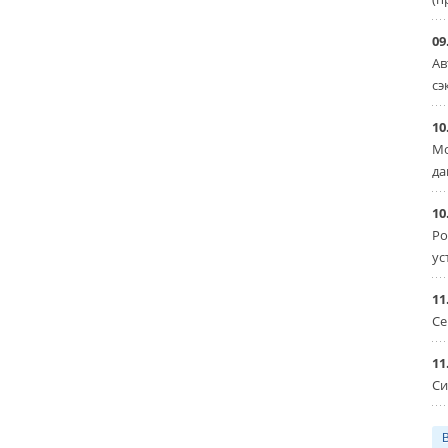
09
Ав
сэ
10
Мо
да
10
Ро
ус
11
Се
11
Си