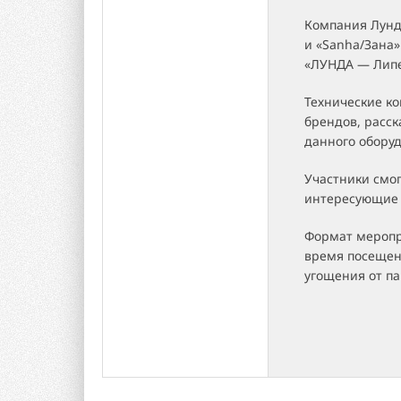
Компания Лунда
и «Sanha/Зана»
«ЛУНДА — Липец
Технические ко
брендов, расс
данного обору
Участники смо
интересующие 
Формат меропр
время посещен
угощения от па