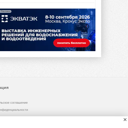
Реклама
ация
льское соглашение
онфиденциальности
×