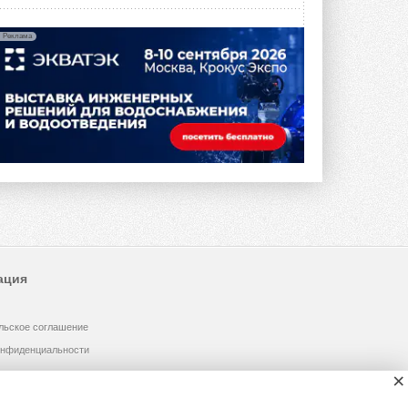
Реклама
ация
льское соглашение
онфиденциальности
×