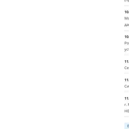
10
Мо
да
10
Ро
ус
11
Се
11
Си
11
г.
HE