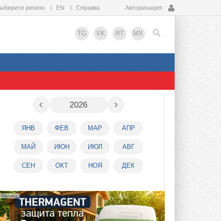
ыберите регион
EN
Справка
Авторизация
TG
VK
RT
MX
EN
‹
›
2026
ЯНВ
ФЕВ
МАР
АПР
МАЙ
ИЮН
ИЮЛ
АВГ
СЕН
ОКТ
НОЯ
ДЕК
Реклама