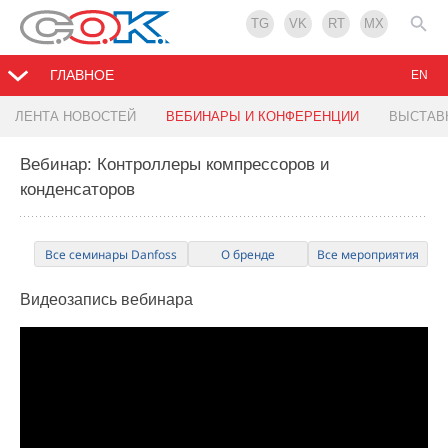
TG
VK
RT
MX
ГЛАВНОЕ
EN
ЛЕНТА НОВОСТЕЙ
ВЕБИНАРЫ И КОНФЕРЕНЦИИ
ВЫСТАВ
Вебинар: Контроллеры компрессоров и
конденсаторов
Все семинары Danfoss
О бренде
Все мероприятия
Видеозапись
вебинара