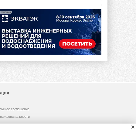
Реклама
ация
льское соглашение
онфиденциальности
×