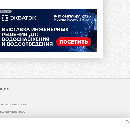
Реклама
ация
льское соглашение
онфиденциальности
×