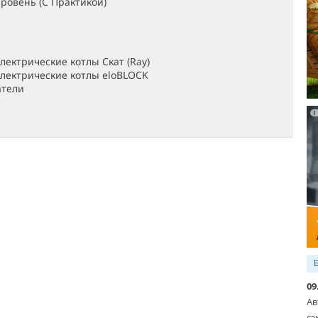
ровень (С Практикой)
лектрические котлы Скат (Ray)
лектрические котлы eloBLOCK
атели
09
Ав
сэ