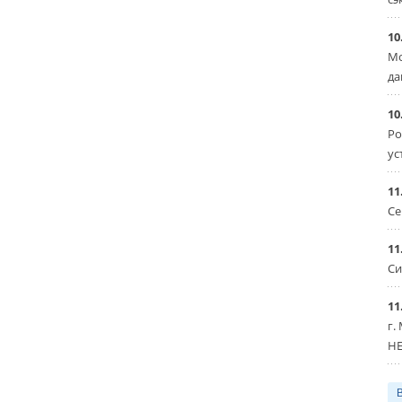
10
Мо
да
10
Ро
ус
11
Се
11
Си
11
г.
HE