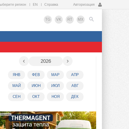
ыберите регион
EN
Справка
Авторизация
TG
VK
RT
MX
EN
‹
›
2026
ЯНВ
ФЕВ
МАР
АПР
МАЙ
ИЮН
ИЮЛ
АВГ
СЕН
ОКТ
НОЯ
ДЕК
Реклама