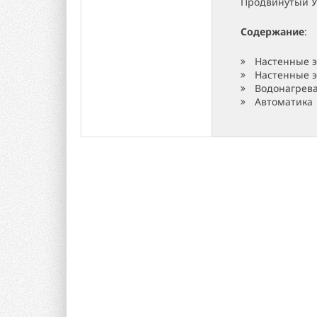
Продвинутый У
Содержание
:
Настенные э
Настенные э
Водонагрев
Автоматика