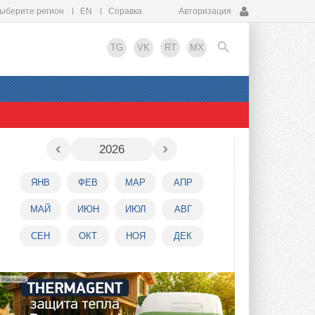
ыберите регион
EN
Справка
Авторизация
TG
VK
RT
MX
EN
‹
›
2026
ЯНВ
ФЕВ
МАР
АПР
МАЙ
ИЮН
ИЮЛ
АВГ
СЕН
ОКТ
НОЯ
ДЕК
Реклама