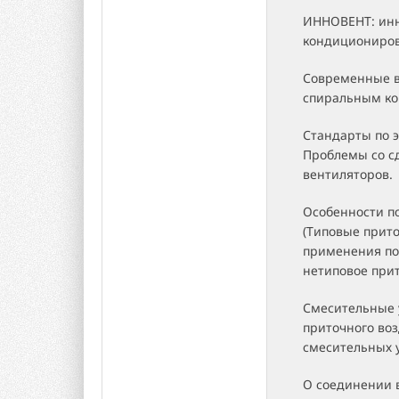
ИННОВЕНТ: инн
кондициониро
Современные в
спиральным кор
Стандарты по 
Проблемы со с
вентиляторов.
Особенности по
(Типовые прито
применения по
нетиповое при
Смесительные 
приточного во
смесительных у
О соединении в