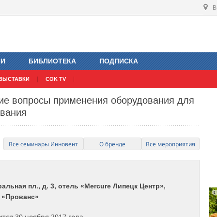
В
ИИ
БИБЛИОТЕКА
ПОДПИСКА
ВЫСТАВКИ
COK TV
ие вопросы применения оборудования для
ования
Все семинары Инновент
О бренде
Все мероприятия
ральная пл., д. 3, отель «Mercure Липецк Центр»,
 «Прованс»
тся 30 ноября 2017 года