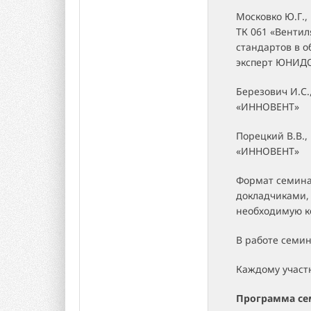
Московко Ю.Г.,
ТК 061 «Венти
стандартов в о
эксперт ЮНИД
Березович И.С
«ИННОВЕНТ»
Порецкий В.В.
«ИННОВЕНТ»
Формат семина
докладчиками,
необходимую к
В работе семи
Каждому участ
Программа се