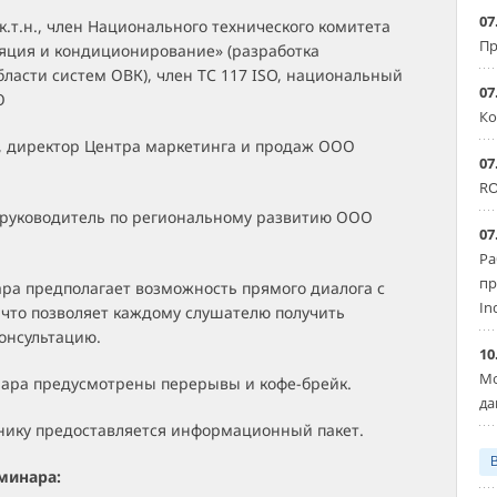
07
 к.т.н., член Национального технического комитета
Пр
ляция и кондиционирование» (разработка
бласти систем ОВК), член ТС 117 ISO, национальный
07
О
Ко
., директор Центра маркетинга и продаж ООО
07
RO
, руководитель по региональному развитию ООО
07
Ра
пр
ра предполагает возможность прямого диалога с
In
 что позволяет каждому слушателю получить
онсультацию.
10
Мо
нара предусмотрены перерывы и кофе-брейк.
да
нику предоставляется информационный пакет.
минара: