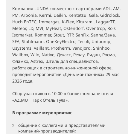
Компания LUNDA совместно с партнёрами ADL, AM.
PM, Arbonia, Kermi, Daikin, Kentatsu, Gala, Gidrolock,
Huch EnTEC, Immergas, K-Flex, Kiturami, LaggarTT,
Meteor, LD, MVI, MyHeat, Ostendorf, Oventrop, Rols
Isomarket, Rommer, Stout, RTP, SanFix, Sanha/Зана,
SFA, Stahlmann, OneKeyElectro, Tecofi, Unipump,
Usystems, Vaillant, Protherm, Vandjord, Shinhoo,
Wallbox, Wilo, Native, Декаст, Рехау, Ридан, Росма,
Фламко, Astrex, Штиль для специалистов,
работающих в строительно-инженерной сфере,
проводит мероприятие «День монтажника» 29 мая
2026 года.
Сбор участников в 10:00 в банкетном зале отеля
«AZIMUT Парк Отель Тула».
В программе мероприятия
:
общение с коллегами и представителями
компаний-производителей;