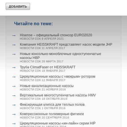
Хайдельбергцемент (Салават) и другие.
Читайте по теме:
→
Hisense – официальный спонсор EURO2020
НОВОСТИ СОК 9 АПРЕЛЯ 2021
→
Компания HEISSKRAFT представляет насос модели JHP
НОВОСТИ СОК 11 АПРЕЛЯ 2017
→
Новые консольно-моноблочные одноступенчатые
насосы HВP
НОВОСТИ СОК 28 МАРТА 2017
→
Труба ClimatFaser от HEISSKRAFT
НОВОСТИ СОК 18 ЯНВАРЯ 2017
→
Циркуляционные насосы c «мокрым» ротором
НОВОСТИ СОК 12 ЯНВАРЯ 2017
→
Новые канализационные насосы
НОВОСТИ СОК 21 НОЯБРЯ 2016
→
Вертикальные многоступенчатые насосы HMV
НОВОСТИ СОК 18 ОКТЯБРЯ 2016
→
Фиксирующая клипса для теплых полов
НОВОСТИ СОК 1 ОКТЯБРЯ 2016
→
Компрессионные полимерные фитинги
НОВОСТИ СОК 20 СЕНТЯБРЯ 2016
→
Циркуляционные насосы «ин-лайн» серии HIP
НОВОСТИ СОК 31 АВГУСТА 2016