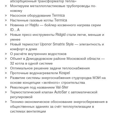
абсорбционный трансформатор тепла»
документации
→
Читайте по теме:
Монтируем металлопластиковые трубопроводы по-
Открытие второго производственного цеха Гермес-
ЖУРНАЛ СОК ИЮНЬ 2019
Липецк
→
новому
Aquatherm Moscow 2019 – взгляд участника Немецкого
НОВОСТИ СОК 31 ОКТЯБРЯ 2025
→
павильона
Насосное оборудование Termica
Обновлён ассортимент арматуры Ридан: новинки из
→
Viessmann установит тепловые насосы на стадионе
НОВОСТИ СОК 25 ФЕВРАЛЯ 2019
нержавеющей стали
Настенные газовые котлы Termica
Альянц Арена футбольного клуба Бавария
→
НОВОСТИ СОК 15 ЯНВАРЯ 2026
Новый насосно-смесительный узел
Новинка от Hajdu — бойлер косвенного нагрева серии
НОВОСТИ СОК 27 ОКТЯБРЯ 2025
→
НОВОСТИ СОК 13 ИЮНЯ 2018
РОВЕН представил серию компрессорно-
→
ID…A
Второй ежегодный «Кубок сварки Гермес»
конденсаторных блоков Basic Air
НОВОСТИ СОК 4 АПРЕЛЯ 2025
Новые пресс-инструменты Ridgid стали легче, меньше и
НОВОСТИ СОК 13 НОЯБРЯ 2025
→
умнее
Компания РОВЕН стала победителем в конкурсе RENGA
в номинации BIM-проекты
Новый термостат Uponor Smatrix Style — элегантность и
НОВОСТИ СОК 30 ЯНВАРЯ 2023
комфорт в доме
→
Приточная установка гигиенического исполнения H1
О расчёте внутренних водостоков
НОВОСТИ СОК 29 ИЮЛЯ 2020
→
Объект в Домодедовском районе Московской области —
Уведомления отключены
Нанодефлектор ND
НОВОСТИ СОК 15 ИЮЛЯ 2020
32 котла в одной системе
Уведомления отключены
→
Комментарии
Пострелиз: «Мир Климата – 2020» завершился на
Оптимальное решение задачи теплоснабжения
высокой ноте
Проточные водонагреватели Kospel
Комментарии
НОВОСТИ СОК 19 МАРТА 2020
Развитие системы энергоснабжения студгородка МЭИ на
→
Пресс-релиз выставки «Мир Климата-2020»
В этой теме еще нет комментариев
основе концепции «зелёного» строительства
НОВОСТИ СОК 6 МАРТА 2020
В этой теме еще нет комментариев
→
Революция под названием Val-Sfer
Вентиляторы тягодутьевые радиальные
НОВОСТИ СОК 21 ЯНВАРЯ 2020
Термостатический клапан AutoSar с автоматической
→
Приточная установка RW-S
Добавить комментарий
регулировкой
НОВОСТИ СОК 21 ЯНВАРЯ 2020
Технико-экономическое обоснование энергосбережения в
Добавить комментарий
→
Расширенная линейка смесительных узлов
общественных зданиях за счёт теплоутилизации в
Ваше имя *
НОВОСТИ СОК 11 ДЕКАБРЯ 2019
системах вентиляции
Ваше имя *