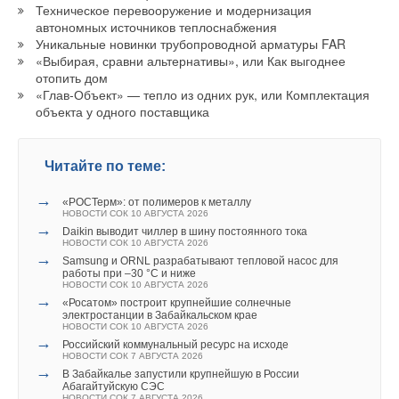
Техническое перевооружение и модернизация
автономных источников теплоснабжения
Ваш E-mail *
Уникальные новинки трубопроводной арматуры FAR
Ваш E-mail *
«Выбирая, сравни альтернативы», или Как выгоднее
отопить дом
«Глав-Объект» — тепло из одних рук, или Комплектация
Уведомления отключены
Текст комментария
объекта у одного поставщика
Текст комментария
Комментарии
Читайте по теме:
В этой теме еще нет комментариев
→
«РОСТерм»: от полимеров к металлу
НОВОСТИ СОК 10 АВГУСТА 2026
Добавить комментарий
→
Daikin выводит чиллер в шину постоянного тока
НОВОСТИ СОК 10 АВГУСТА 2026
→
Samsung и ORNL разрабатывают тепловой насос для
Ваше имя *
работы при –30 °C и ниже
НОВОСТИ СОК 10 АВГУСТА 2026
→
«Росатом» построит крупнейшие солнечные
электростанции в Забайкальском крае
Ваш E-mail *
НОВОСТИ СОК 10 АВГУСТА 2026
→
Российский коммунальный ресурс на исходе
НОВОСТИ СОК 7 АВГУСТА 2026
→
В Забайкалье запустили крупнейшую в России
Текст комментария
Абагайтуйскую СЭС
НОВОСТИ СОК 7 АВГУСТА 2026