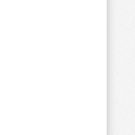
Новый фирменный магазин
Midea открылся в Сургуте
Компания «Даичи» совместно с
партнером «Энердрим» открыла новый
фирменный магазин Midea в Сургуте ...
29 ИЮЛЯ 2026
Токио — лидер по
интенсивности использования
кондиционеров
Данные получены в ходе очередного
опроса Daikin о восприятии жары ...
28 ИЮЛЯ 2026
CDU производства LG прошёл
валидацию NVIDIA для ИИ-дата-
центров
Компания становится официальным
партнёром NVIDIA по системам ...
28 ИЮЛЯ 2026
В Великобритании предлагают
сделать кондиционирование
обязательным для новостроек
Либеральные демократы внесли