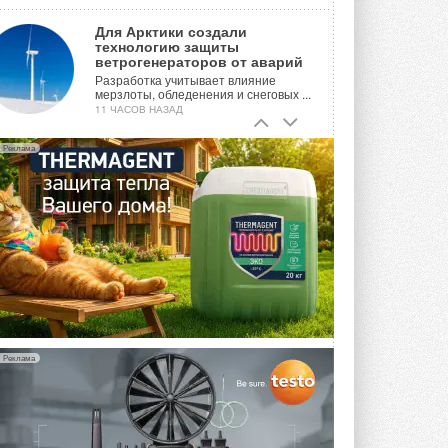
Для Арктики создали
технологию защиты
ветрогенераторов от аварий
Разработка учитывает влияние
мерзлоты, обледенения и снеговых ...
11 ЧАСОВ НАЗАД
Гибридный тепловой насос PV/T
Реклама
с одним общим испарителем
Исследователи предложили
конструкцию двухисточникового ...
ВЧЕРА
21-й ежегодный форум
«ЦОД-2026»
Мероприятие пройдет 2-3 сентября в
отеле Radisson Slavyanskaya. Форум
посетит более двух тысяч участников ...
ВЧЕРА
Реклама
Китайская Shenling представила
линейку тепловых насосов
«воздух-вода» на R290
Серия ThermaX R290 All-In-One
включает три модели ...