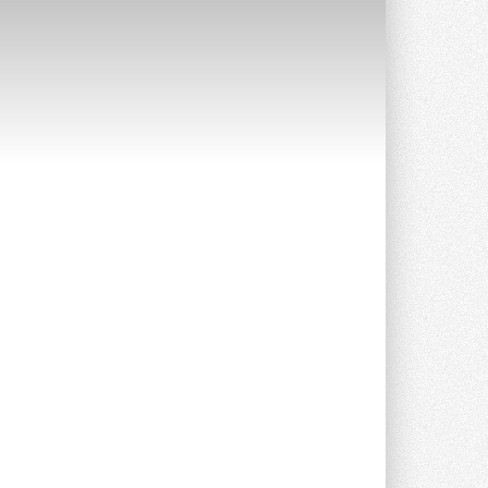
Краска для окон: как выбрать
состав, который не
растрескается после первой
зимы
Частые вопросы о краске для окон ...
30 ИЮЛЯ 2026
СИЭНПИ РУС представила
новую серию консольных
насосов NM
Усовершенствованная гидравлика
помогает снизить энергопотребление ...
30 ИЮЛЯ 2026
Группа «Теплолюкс» открыла
новую производственную
площадку
Открытие нового завода состоялось
сегодня в Мытищах ...
29 ИЮЛЯ 2026
Stiebel Eltron — спонсирует
международные соревнования
25 спортсменов, выступающих в
прыжках с трамплина и лыжном
двоеборье на международных ...
29 ИЮЛЯ 2026