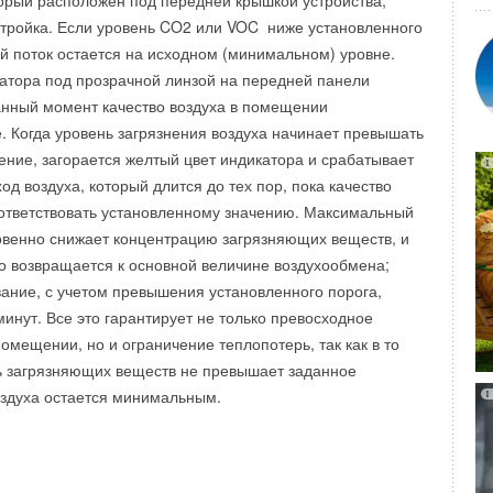
орый расположен под передней крышкой устройства,
тройка. Если уровень CO2 или VOC ниже установленного
Уведомления отключены
й поток остается на исходном (минимальном) уровне.
атора под прозрачной линзой на передней панели
данный момент качество воздуха в помещении
. Когда уровень загрязнения воздуха начинает превышать
ение, загорается желтый цвет индикатора и срабатывает
д воздуха, который длится до тех пор, пока качество
оответствовать установленному значению. Максимальный
овенно снижает концентрацию загрязняющих веществ, и
о возвращается к основной величине воздухообмена;
ание, с учетом превышения установленного порога,
минут. Все это гарантирует не только превосходное
помещении, но и ограничение теплопотерь, так как в то
ь загрязняющих веществ не превышает заданное
оздуха остается минимальным.