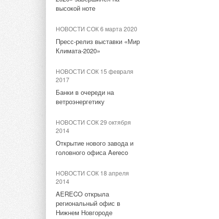
Крупнейшие поставщики
высокой ноте
аккумуляторов для систем
накопления энергии в 1
НОВОСТИ СОК 6 марта 2020
полугодии 2024
Пресс-релиз выставки «Мир
Климата-2020»
НОВОСТИ СОК 28 августа
2024
НОВОСТИ СОК 15 февраля
Энергобезопасность
2017
предприятий в современных
Банки в очереди на
условиях
ветроэнергетику
НОВОСТИ СОК 19 июня 2024
НОВОСТИ СОК 29 октября
В Москве создали
2014
«быстрые» электросети для
Открытие нового завода и
автономного использования
головного офиса Aereco
НОВОСТИ СОК 14 мая 2024
НОВОСТИ СОК 18 апреля
Планы ЕС переходу на ВИЭ
2014
сталкиваются со
AERECO открыла
значительным препятствием
региональный офис в
— нехваткой
Нижнем Новгороде
трансформаторов