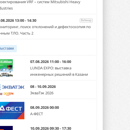
оектирования VRF – систем Mitsubishi Heavy
производительностью от 22,4 до 56 кВт.
Суммарная длина трубопроводов ...
dustries
3 АВГУСТА 2026
.08.2026 13:00 - 14:30
Вебинар
«СиСофт Девелопмент» подвел
ниторинг, поиск отклонений и дефектоскопия по
итоги конкурса студенческих
проектов «ТИМ-лидеры 2026»
нным ТЛО. Часть 2
Новый сезон конкурса «ТИМ-лидеры»
стартует уже в сентябре 2026 года ...
3 АВГУСТА 2026
Выставки
«Русклимат» укрепляет
партнёрство за Уралом
07.08.2026 11:00 - 16:00
Президент Омского землячества в
LUNDA EXPO: выставка
Москве Михаил Тимошенко посетил
инженерных решений в Казани
Омск с трёхдневным рабочим визитом ...
31 ИЮЛЯ 2026
08 - 10.09.2026
Carrier модернизирует
ЭкваТэк 2026
флагманский чиллер AquaEdge
19XR
Чиллер получил новую версию,
08.09.2026 00:00
работающую на хладагенте R1234ze ...
А-ФЕСТ
31 ИЮЛЯ 2026
Mitsubishi расширяет
10.09.2026 09:30 - 17:30