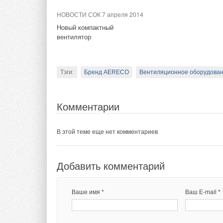
НОВОСТИ СОК 7 апреля 2014
НОВОСТИ СОК 29 декабря
2023
Новый компактный
вентилятор
Перспективы роста мирового
рынка портативных
электростанций, 2022–2028
годы
Тэги:
Бренд AERECO
Вентиляционное оборудован
Тэги:
Генераторы, электроснабжение
Комментарии
В этой теме еще нет комментариев
Комментарии
В этой теме еще нет комментариев
Добавить комментарий
Ваше имя *
Ваш E-mail *
Добавить комментарий