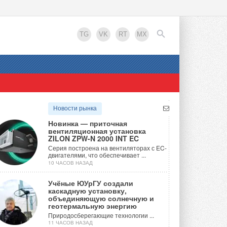
TG
VK
RT
MX
EN
Новости рынка
Новинка — приточная
вентиляционная установка
ZILON ZPW-N 2000 INT EC
Серия построена на вентиляторах с EC-
двигателями, что обеспечивает ...
10 ЧАСОВ НАЗАД
Учёные ЮУрГУ создали
каскадную установку,
объединяющую солнечную и
геотермальную энергию
Природосберегающие технологии ...
11 ЧАСОВ НАЗАД