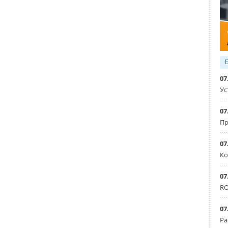
07
Ус
07
Пр
07
Ко
07
RO
07
Ра