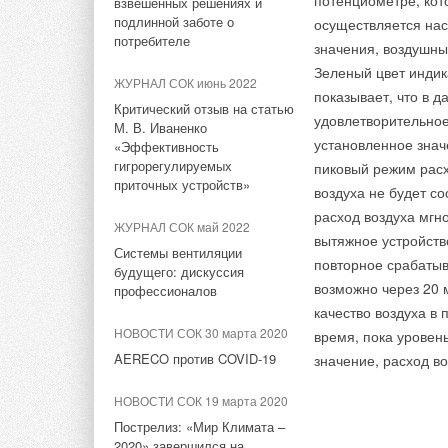
потенциометре, кот
взвешенных решениях и
подлинной заботе о
осуществляется нас
НОВОСТИ СОК 11 сентября
Комментарии
потребителе
2024
значения, воздушны
Зеленый цвет индик
Гигантский преобразователь
ЖУРНАЛ СОК июнь 2022
энергии волн запустили в
В этой теме еще нет комментариев
показывает, что в 
Критический отзыв на статью
Австралии
удовлетворительное
М. В. Иваненко
установленное знач
«Эффективность
НОВОСТИ СОК 2 сентября
Добавить комментарий
гигрорегулируемых
пиковый режим расхо
2024
приточных устройств»
воздуха не будет с
Домашний генератор Aquaria
производит из воздуха до 90
Ваше имя *
Ваш E-mail *
расход воздуха мгн
ЖУРНАЛ СОК май 2022
литров питьевой воды в день
вытяжное устройств
Системы вентиляции
повторное срабатыв
будущего: дискуссия
НОВОСТИ СОК 30 августа
возможно через 20 
Текст комментария
профессионалов
2024
качество воздуха в 
В Томске улучшили
НОВОСТИ СОК 30 марта 2020
время, пока уровен
виртуальный генератор для
стабильной работы
AERECO против COVID-19
значение, расход в
гибридных электросетей
НОВОСТИ СОК 19 марта 2020
НОВОСТИ СОК 29 августа
Пострелиз: «Мир Климата –
2024
2020» завершился на