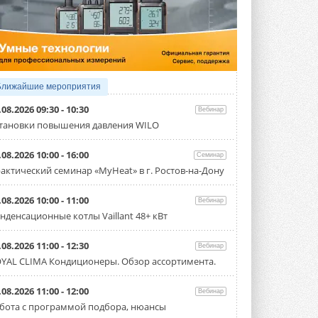
4 АВГУСТА 2026
Тепловые насосы в связке с
солнечной генерацией и
накопителем снижают
потребление на 60%
Исследователи из Италии установили ...
Ближайшие мероприятия
4 АВГУСТА 2026
.08.2026 09:30 - 10:30
Вебинар
«РУСКЛИМАТ Fest 2026» в Уфе
тановки повышения давления WILO
собрал свыше 700 профи
климатической отрасли
.08.2026 10:00 - 16:00
Семинар
Организатором выступил торгово-
производственный холдинг ...
актический семинар «MyHeat» в г. Ростов-на-Дону
3 АВГУСТА 2026
.08.2026 10:00 - 11:00
Вебинар
«Датарк» испытал модульный
нденсационные котлы Vaillant 48+ кВт
ЦОД с плотностью 54 кВт на
стойку
Испытания прошли на собственной
.08.2026 11:00 - 12:30
Вебинар
производственной площадке и были ...
YAL CLIMA Кондиционеры. Обзор ассортимента.
3 АВГУСТА 2026
Samsung выпускает VRF-
.08.2026 11:00 - 12:00
Вебинар
систему DVM на R32
бота с программой подбора, нюансы
Линейка включает семь типоразмеров