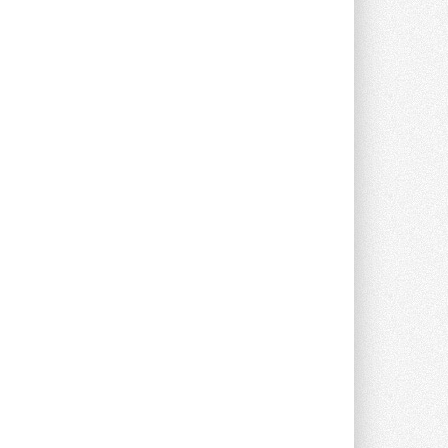
предложение оснащать все новые ...
1
28 ИЮЛЯ 2026
В Подмосковье запустят
производство холодильной
техники и теплообменного
оборудования
Проект реализует компания «ВЕЗА» ...
28 ИЮЛЯ 2026
Ридан объявил о старте продаж
автоматического
балансировочного клапана
Клапан APT‑R3 производится на заводе
в Лешково (Московская область) ...
27 ИЮЛЯ 2026
Шумоглушители собственного
производства от компании
TURKOV
Новая линейка пластинчатых
прямоугольных шумоглушителей ...
27 ИЮЛЯ 2026
Aquatherm Almaty 2026:
ключевая платформа для
развития инженерных систем