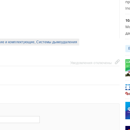
пр
In
10
Мо
да
ие и комплектующие, Системы дымоудаления
Уведомления отключены
Уведомления отключены