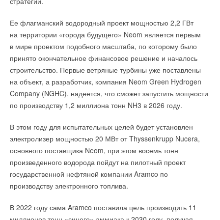
стратегии.
Ваш E-mail *
Ее флагманский водородный проект мощностью 2,2 ГВт
на территории «города будущего» Neom является первым
в мире проектом подобного масштаба, по которому было
Текст комментария
принято окончательное финансовое решение и началось
строительство. Первые ветряные турбины уже поставлены
на объект, а разработчик, компания Neom Green Hydrogen
Company (NGHC), надеется, что сможет запустить мощности
по производству 1,2 миллиона тонн NH3 в 2026 году.
В этом году для испытательных целей будет установлен
электролизер мощностью 20 МВт от Thyssenkrupp Nucera,
основного поставщика Neom, при этом восемь тонн
произведенного водорода пойдут на пилотный проект
государственной нефтяной компании Aramco по
производству электронного топлива.
В 2022 году сама Aramco поставила цель производить 11
миллионов тонн «синего» аммиака к 2030 году, получая