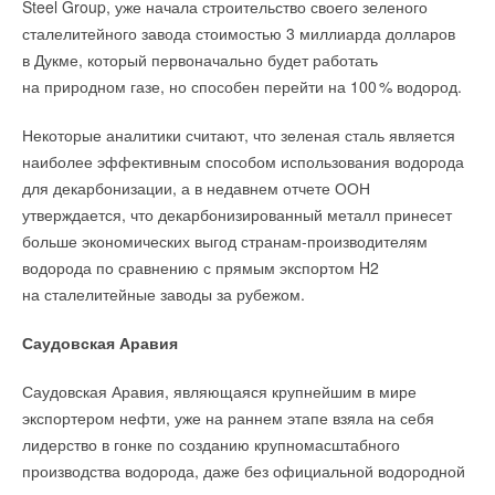
Steel Group, уже начала строительство своего зеленого
→
Свежий воздух без компромиссов: новые приточно-
сталелитейного завода стоимостью 3 миллиарда долларов
вытяжные установки SHUFT UniMAX для квартиры и
частного дома
в Дукме, который первоначально будет работать
ЖУРНАЛ СОК ИЮНЬ 2026
→
на природном газе, но способен перейти на 10
0
% водород.
Водонагреватель Royal Thermo Smalto Inverter:
интеллект, стиль и энергоэффективность
Уведомления отключены
Уведомления отключены
ЖУРНАЛ СОК ИЮНЬ 2026
Некоторые аналитики считают, что зеленая сталь является
Комментарии
Комментарии
наиболее эффективным способом использования водорода
для декарбонизации, а в недавнем отчете ООН
В этой теме еще нет комментариев
В этой теме еще нет комментариев
утверждается, что декарбонизированный металл принесет
больше экономических выгод странам-производителям
Уведомления отключены
водорода по сравнению с прямым экспортом H2
Добавить комментарий
Добавить комментарий
на сталелитейные заводы за рубежом.
Комментарии
Ваше имя *
Ваше имя *
Саудовская Аравия
В этой теме еще нет комментариев
Ваш E-mail *
Ваш E-mail *
Саудовская Аравия, являющаяся крупнейшим в мире
экспортером нефти, уже на раннем этапе взяла на себя
Добавить комментарий
лидерство в гонке по созданию крупномасштабного
Ваше имя *
Текст комментария
производства водорода, даже без официальной водородной
Текст комментария