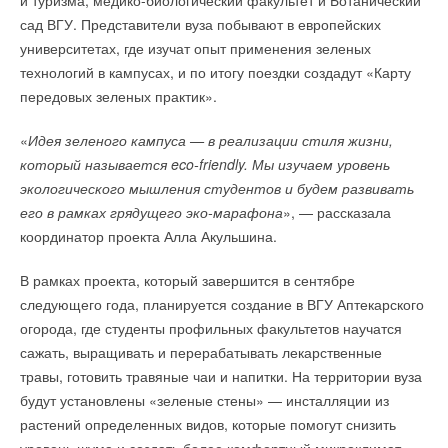
и туризма, медико-биологический факультет и Ботанический
электротранспорта в РФ до 2030 года. Согласно её
сад ВГУ. Представители вуза побывают в европейских
сбалансированному сценарию, в 2030 году доля
университетах, где изучат опыт применения зеленых
электротранспортных средств стране составит 1
5
% общего
технологий в кампусах, и по итогу поездки создадут «Карту
объема авторынка.
передовых зеленых практик».
Среди биологических методов очистки одним из наиболее
перспективных стало использование биопрепаратов
«
Идея зеленого кампуса — в реализации стиля жизни,
на основе иммобилизованных микроорганизмов, которые
который называется eco-friendly. Мы изучаем уровень
ИСТОЧНИК: РИА НОВОСТИ
хорошо зарекомендовали себя. Правильно подобранный
экологического мышления студентов и будем развивать
носитель способен поддерживать прикрепленные клетки
его в рамках грядущего эко-марафона
», — рассказала
в жизнеспособном состоянии в течение длительного
координатор проекта Алла Акульшина.
Читайте по теме:
времени и защищать их, особенно на начальном этапе
В рамках проекта, который завершится в сентябре
очистки, от повышенных концентраций токсикантов ― это
→
Росатом запустит гигафабрику литий-ионных батарей
для электроавтомобилей
следующего года, планируется создание в ВГУ Аптекарского
повышает эффективность биодеструкции.
НОВОСТИ СОК 14 ИЮЛЯ 2026
огорода, где студенты профильных факультетов научатся
→
В Германии каждый второй владелец отказывается от
повторной покупки электромобиля
Команда ученых РГУ им. И. М. Губкина совместно
сажать, выращивать и перерабатывать лекарственные
НОВОСТИ СОК 3 ИЮЛЯ 2026
с коллегами из ИНХС РАН и МГУ имени М. В. Ломоносова
→
травы, готовить травяные чаи и напитки. На территории вуза
Эксперты WEF: готовность стран к энергопереходу
снизилась впервые за 10 лет
под руководством академика РАН Алексея Дедова
будут установлены «зеленые стены» — инсталляции из
НОВОСТИ СОК 25 ИЮНЯ 2026
разработали биокомпозитный материал для очистки сточных
→
растений определенных видов, которые помогут снизить
В РФ испытали безопасные и энергоемкие аккумуляторы
для электромобилей и БПЛА
вод от нитрит-, нитрати фосфат-ионов. Он состоит из