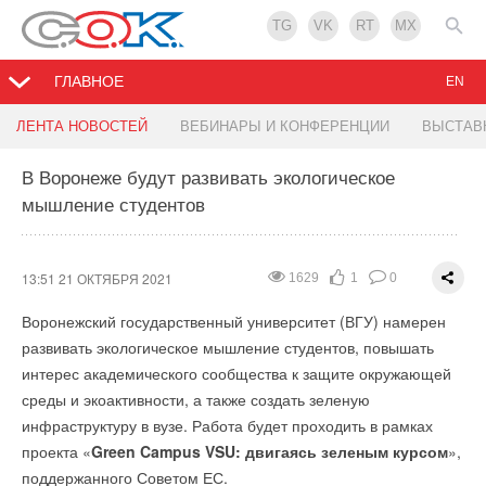
TG
VK
RT
MX
ГЛАВНОЕ
EN
Эксперты предсказали, сколько электромобилей
Российские ученые разработали
ЛЕНТА НОВОСТЕЙ
ВЕБИНАРЫ И КОНФЕРЕНЦИИ
ВЫСТАВ
будет в России к 2030 году
биокомпозитный материал для очистки сточных
вод
В Воронеже будут развивать экологическое
мышление студентов
13:44 21 ОКТЯБРЯ 2021
1323
1
0
13:37 21 ОКТЯБРЯ 2021
1705
3
0
Команда ученых Российского государственного университета
13:51 21 ОКТЯБРЯ 2021
1629
1
0
(РГУ) нефти и газа им. И. М. Губкина совместно с коллегами
Воронежский государственный университет (ВГУ) намерен
разработала биокомпозитный материал для очистки сточных
развивать экологическое мышление студентов, повышать
вод от нитрит-, нитрати фосфат-ионов. Он позволяет снизить
интерес академического сообщества к защите окружающей
содержание загрязняющих веществ на 81–9
9
%, до уровня
среды и экоактивности, а также создать зеленую
ниже предельно допустимой концентрации для водных
инфраструктуру в вузе. Работа будет проходить в рамках
объектов хозяйственно-питьевого и культурного назначения.
проекта «
Green Campus VSU: двигаясь зеленым курсом
»,
В проекте под руководством академика РАН Алексея Дедова
поддержанного Советом ЕС.
участвовали ученые из Института нефтехимического синтеза