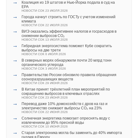
неорганические ионы биогенных элементов (нитрит-,
→
Коалиция из 19 штатов и Нью-Йорка подала в суд на
Комментарии
нитрати фосфат-ионы).
EPA
НОВОСТИ СОК 23 ИЮЛЯ 2026
→
Города начнут строить по ГОСТу с учетом изменений
В этой теме еще нет комментариев
«
Проблема загрязнения окружающей среды глобальна,
климата
НОВОСТИ СОК 22 ИЮЛЯ 2026
особенно сейчас. Все развитые страны понимают это
→
ВИЭ оказались эффективнее налогов и госрасходов в
и на первое место ставят решение задачи сохранения
снижении выбросов CO₂
Добавить комментарий
НОВОСТИ СОК 13 ИЮЛЯ 2026
окружающей среды, поскольку сохранение окружающей
→
Гибридная энергосистема поможет Кубе сократить
среды означает улучшение качества жизни. К сожалению,
выбросы на две трети
Ваше имя *
НОВОСТИ СОК 6 ИЮЛЯ 2026
в настоящее время невозможно полностью избавиться
→
В северных морях обнаружили почти 20 млрд тонн
от промышленных токсикантов и создать совершенно
органического углерода
НОВОСТИ СОК 3 ИЮЛЯ 2026
безотходные производства, но к этому надо стремиться.
Ваш E-mail *
→
Правительство России обновило правила обращения
озоноразрушающих веществ
В связи с этим поиск новых эффективных методов
НОВОСТИ СОК 29 ИЮНЯ 2026
и материалов для снижения сбросов и выбросов
→
В Китае принят трёхлетний план мероприятий по
сокращению выбросов в ключевых отраслях
в окружающую среду вредных веществ представляет
Текст комментария
НОВОСТИ СОК 23 ИЮНЯ 2026
собой очень важную задачу. По заказу ПАО «Газпром» для
→
Перевод даже 10% домохозяйств с дров на газ и
электричество снижают выбросы CO₂ на 23%
безотходной очистки производственных сточных вод
НОВОСТИ СОК 22 ИЮНЯ 2026
предприятий газовой отрасли мы разработали новые
→
Солнечная энергетика помогает опреснять воду с
извлечением до 95% пресной воды
биокомпозитные материалы
», ― рассказывает академик
НОВОСТИ СОК 10 ИЮНЯ 2026
РАН Алексей Дедов.
→
Старая электроника могла бы заменить до 40% импорта
галлия в Европу