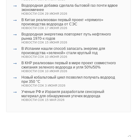
НОВОСТИ СОК 26 ИЮНЯ 2026
→
Водородная добавка сделала бытовой газ почти вдвое
Читайте по теме:
Ваше имя *
→
ЕВРАРОС и РЭЦ обсудили возможности для роста
экономичнее
НОВОСТИ СОК 16 ИЮНЯ 2026
НОВОСТИ СОК 29 ИЮНЯ 2026
→
→
→
Уже через месяц в России можно будет устанавливать
AURUS на ПМЭФ-2026: превосходство дизайна
В Китае реализован первый проект «прямого»
солнечные панели в МКД
НОВОСТИ СОК 10 ИЮНЯ 2026
производства водорода от СЭС
НОВОСТИ СОК 30 ИЮЛЯ 2026
Ваш E-mail *
→
НОВОСТИ СОК 17 ИЮНЯ 2026
Русклимат на ПМЭФ-2026: инновации и партнёрства
→
→
Коалиция из 19 штатов и Нью-Йорка подала в суд на
НОВОСТИ СОК 9 ИЮНЯ 2026
Водородная энергетика повторяет путь нефтяного
EPA
→
рынка 1970-х годов
Свежий воздух без компромиссов: новые приточно-
НОВОСТИ СОК 23 ИЮЛЯ 2026
НОВОСТИ СОК 15 ИЮНЯ 2026
вытяжные установки SHUFT UniMAX для квартиры и
→
→
Города начнут строить по ГОСТу с учетом изменений
частного дома
В Испании нашли способ запасать энергию для
Текст комментария
климата
ЖУРНАЛ СОК ИЮНЬ 2026
производства «зеленой» стали круглый год
НОВОСТИ СОК 22 ИЮЛЯ 2026
→
НОВОСТИ СОК 10 ИЮНЯ 2026
Водонагреватель Royal Thermo Smalto Inverter:
→
→
Более 85% котельных и ЦТП Подмосковья передают
интеллект, стиль и энергоэффективность
В КНР реализован первый в мире проект совместного
данные в систему мониторинга
ЖУРНАЛ СОК ИЮНЬ 2026
сжигания зеленого водорода и угля 50%/50%
НОВОСТИ СОК 21 ИЮЛЯ 2026
НОВОСТИ СОК 10 ИЮНЯ 2026
→
→
Новая редакция СП 60.13330.2020
Новый кобальтовый цикл позволил получать водород
НОВОСТИ СОК 17 ИЮЛЯ 2026
при 350 °C
→
НОВОСТИ СОК 3 ИЮНЯ 2026
Установлен порядок восстановления паспортов
→
трубопроводной арматуры
Ученые РФ и Израиля разработали сенсорный
НОВОСТИ СОК 13 ИЮЛЯ 2026
материал для обнаружения утечек водорода
→
НОВОСТИ СОК 15 МАЯ 2026
Китай установил новые стандарты энергопотребления и
эффективности для солнечной индустрии
Уведомления отключены
НОВОСТИ СОК 7 ИЮЛЯ 2026
→
Минэкономразвития вводит статус «технологических
Комментарии
лидеров»
НОВОСТИ СОК 7 ИЮЛЯ 2026
→
«Улей»: деревянный небоскрёб, который может
В этой теме еще нет комментариев
изменить будущее высотного строительства