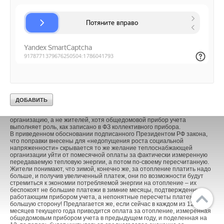
В моей практике был случай, когда в жилом многоквартирном доме
была котельная, которая снабжала теплом еще два близстоящих
детсада. Затем этот дом вместе с детскими садиками с сохранением
существующей схемы распределения нагрузки был подключен к
централизованной системе теплоснабжения через тепловой пункт в
подвале дома, в котором был установлен коллективный прибор учета
тепловой энергии, а в системе отопления каждого детсада свои
приборы учета. Теплопотребление дома могло быть определено
вычитанием расходов теплоты, измеренной приборами учета в
детсадах, из показаний коллективного прибора учета, установленного
в тепловом пункте дома. Но МОЭК не принял такой схемы расчета и
определил теплопотребление дома на отопление, как с
отсутствующим общедомовым прибором учет – пересчетов в
платежах, на которые ссылаются в Новостях СОК не было, но
переплата достигала 20-40%, если бы расчет выполнялся по
установленным и исправным приборам учета. При обращении к
Прави-тельству Москвы они поддержали теплоснабжающую
организацию, а не жителей, хотя общедомовой прибор учета
выполняет роль, как записано в ФЗ коллективного прибора.
В приведенном обосновании подписанного Президентом РФ закона,
что поправки внесены для «недопущения роста социальной
напряженности» скрывается то же желание теплоснабжающей
организации уйти от помесячной оплаты за фактически измеренную
передаваемую тепловую энергии, а потом по-своему пересчитанную.
Жители понимают, что зимой, конечно же, за отопление платить надо
больше, и получив увеличенный платеж, они по возможности будут
стремиться к экономии потребляемой энергии на отопление – их
беспокоят не большие платежи в зимние месяцы, подтвержденные
работающим прибором учета, а непонятные пересчеты платежей в
большую сторону! Предлагается же, если сейчас в каждом из 12
месяцев текущего года приводится оплата за отопление, измеренная
общедомовым прибором учета в предыдущем году, и поделенная на