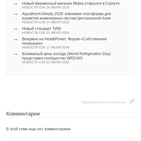
США запретили использование иностранных
→
Новый фирменный магазин Midea открылся в Сургуте
инверторов
НОВОСТИ СОК 29 ИЮЛЯ 2026
НОВОСТИ СОК 31 ИЮЛЯ 2026
→
→
Aquatherm Almaty 2026: ключевая платформа для
Текст комментария
Уже через месяц в России можно будет устанавливать
развития инженерных систем Центральной Азии
солнечные панели в МКД
НОВОСТИ СОК 27 ИЮЛЯ 2026
НОВОСТИ СОК 30 ИЮЛЯ 2026
→
→
Новый стандарт ТИМ
ВИЭ обойдут уголь по выработке электроэнергии в
НОВОСТИ СОК 21 ИЮЛЯ 2026
текущем году
→
НОВОСТИ СОК 27 ИЮЛЯ 2026
Впервые на Heat&Power: Форум «Собственная
→
генерация»
Китай опубликовал план развития сектора ВИЭ на
НОВОСТИ СОК 17 ИЮЛЯ 2026
период 2026-2030 гг.
→
НОВОСТИ СОК 24 ИЮЛЯ 2026
Всемирный день холода (World Refrigeration Day)
→
представил сообщество WRD365
В Дагестане ввели вторую очередь крупнейшей в России
НОВОСТИ СОК 10 ИЮЛЯ 2026
ветроэлектростанции
НОВОСТИ СОК 23 ИЮЛЯ 2026
→
LONGi вновь установила мировой рекорд
эффективности тандемных солнечных элементов —
35,5%
НОВОСТИ СОК 22 ИЮЛЯ 2026
→
Германия подключила более 1 ГВт морской
ветроэнергетики за полгода
Уведомления отключены
НОВОСТИ СОК 22 ИЮЛЯ 2026
→
В КНР ввели в строй «самую высоковольтную» СНЭ
ёмкостью 9 ГВт*ч
Комментарии
НОВОСТИ СОК 21 ИЮЛЯ 2026
В этой теме еще нет комментариев