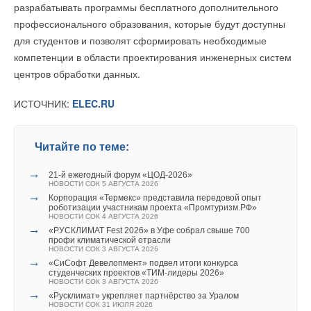
Уведомления отключены
разрабатывать программы бесплатного дополнительного
→
Германия подключила более 1 ГВт морской
Атмосферные генераторы воды Aquaria оснащены системой
ветроэнергетики за полгода
профессионального образования, которые будут доступны
Комментарии
мониторинга качества воды, которая круглосуточно следит за
НОВОСТИ СОК 22 ИЮЛЯ 2026
Ваш E-mail *
для студентов и позволят сформировать необходимые
ее соответствием строгим стандартам EPA и ВОЗ. Фильтры
компетенции в области проектирования инженерных систем
рекомендуется менять каждые 6–12 месяцев. В условиях
В этой теме еще нет комментариев
центров обработки данных.
дефицита воды, особенно в засушливых регионах, такие
Текст комментария
технологии, как атмосферная генерация, становятся все
ИСТОЧНИК:
ELEC.RU
Добавить комментарий
более востребованными. В этом году Aquaria планирует
Уведомления отключены
снабдить питьевой водой поселок на Гавайях, состоящий из
Ваше имя *
Комментарии
1000 домов.
Читайте по теме:
→
ИСТОЧНИК:
HIGHTECH.PLUS
В этой теме еще нет комментариев
21-й ежегодный форум «ЦОД-2026»
Ваш E-mail *
НОВОСТИ СОК 5 АВГУСТА 2026
→
Корпорация «Термекс» представила передовой опыт
роботизации участникам проекта «Промтуризм.РФ»
НОВОСТИ СОК 4 АВГУСТА 2026
Читайте по теме:
Добавить комментарий
→
«РУСКЛИМАТ Fest 2026» в Уфе собрал свыше 700
Текст комментария
профи климатической отрасли
→
Учёные ЮУрГУ создали каскадную установку,
Ваше имя *
НОВОСТИ СОК 3 АВГУСТА 2026
объединяющую солнечную и геотермальную энергию
→
«СиСофт Девелопмент» подвел итоги конкурса
НОВОСТИ СОК 6 АВГУСТА 2026
студенческих проектов «ТИМ-лидеры 2026»
→
Тепловые насосы в связке с солнечной генерацией и
НОВОСТИ СОК 3 АВГУСТА 2026
накопителем снижают потребление на 60%
→
Ваш E-mail *
«Русклимат» укрепляет партнёрство за Уралом
НОВОСТИ СОК 4 АВГУСТА 2026
НОВОСТИ СОК 31 ИЮЛЯ 2026
→