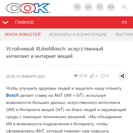
TG
VK
RT
MX
ГЛАВНОЕ
EN
Aquatherm Moscow Awards 2021
AirBird: интеллектуальный датчик загрязнения
ЛЕНТА НОВОСТЕЙ
ВЕБИНАРЫ И КОНФЕРЕНЦИИ
ВЫСТАВ
воздуха
Устойчивый #LikeABosch: искусственный
14:49 13 ЯНВАРЯ 2021
3375
44
0
интеллект и интернет вещей
14:14 13 ЯНВАРЯ 2021
2194
3
0
Приглашаем принять участие в Международной отраслевой
Премии
Aquatherm Moscow Awards 2021
.
20:35 13 ЯНВАРЯ 2021
2078
1
0
В этом году Церемония награждения победителей Премии,
Чтобы улучшить здоровье людей и защитить нашу планету,
как и все мероприятия деловой программы выставки
Bosch
делает ставку на AIoT (ИИ + IoT), используя
Aquatherm 2021 пройдут в гибридном формате. Помимо
возможности больших данных, искусственного интеллекта
прямой трансляции Церемонии в режиме реального
(ИИ) и Интернета вещей (IoT) на благо людей и окружающей
времени у аудитории также будет возможность посмотреть
среды с помощью технических решений. «Мы объединили
мероприятие в записи и поделиться этим роликом
ИИ и возможности подключения к Интернету, чтобы
в социальных сетях.
сформировать AIoT, который поможет нам повысить