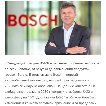
здоровья, это буквально воздух, который нас окружает.
Лучший отраслевой сайт
Лучший отраслевой интернет-магазин
Поэтому мы хотели обеспечить лучшее качество воздуха для
Лучшая маркетинговая концепция
себя и своей семьи» — говорит Лассе Линд, глава команды
Лучший каталог продукции
разработчиков устройства и партнер GXN.
Энергоэффективность и энергосбережение
Инновации
Дизайн
Интеллектуальный датчик AirBird более года тестировался в
Социальные проекты и благотворительность
датской государственной школе. Полученные данные будут
Предприятие года.
использоваться как для увеличения функциональности
Сделано в России
устройства, так и для качественной оценки помещений и
зданий в процессе их эксплуатации.
Премия проводится компаниями Reed Exhibitions Russia и
Hyve Group совместно с журналом СОК
Стоимость устройства составляет $199.
«Следующий шаг для Bosch – решение проблемы выбросов
по всей цепочке, от закупки до применения продукта», –
Подать заявку на участие
говорит Болле. В этом смысле Bosch – первый
автомобильный поставщик, который присоединился к
инициативе «Научно обоснованные цели» с конкретной и
Читайте по теме:
амбициозной целью: к 2030 г. сократить выбросы CO2 в
атмосферу на 15%. Достижения Bosch в области борьбы с
→
Российский коммунальный ресурс на исходе
НОВОСТИ СОК 7 АВГУСТА 2026
изменением климата получили признание и за пределами
→
В Забайкалье запустили крупнейшую в России