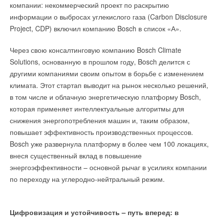
компании: некоммерческий проект по раскрытию
Абагайтуйскую СЭС
НОВОСТИ СОК 7 АВГУСТА 2026
информации о выбросах углекислого газа (Carbon Disclosure
→
ПВУ «Катунь» в гигиеническом исполнении от НЕВАТОМ
Project, CDP) включил компанию Bosch в список «А».
НОВОСТИ СОК 7 АВГУСТА 2026
→
Группа ПОЛИПЛАСТИК расширила линейку запорно-
регулирующей арматуры
Через свою консалтинговую компанию Bosch Climate
НОВОСТИ СОК 7 АВГУСТА 2026
→
Solutions, основанную в прошлом году, Bosch делится с
Energy Regula в новом диаметре — DN400/350
НОВОСТИ СОК 7 АВГУСТА 2026
другими компаниями своим опытом в борьбе с изменением
→
Новинка — приточная вентиляционная установка ZILON
климата. Этот стартап выводит на рынок несколько решений,
ZPW-N 2000 INT EC
НОВОСТИ СОК 6 АВГУСТА 2026
Читайте по теме:
в том числе и облачную энергетическую платформу Bosch,
→
Учёные ЮУрГУ создали каскадную установку,
которая применяет интеллектуальные алгоритмы для
объединяющую солнечную и геотермальную энергию
→
ПВУ «Катунь» в гигиеническом исполнении от НЕВАТОМ
НОВОСТИ СОК 6 АВГУСТА 2026
снижения энергопотребления машин и, таким образом,
НОВОСТИ СОК 7 АВГУСТА 2026
→
Для Арктики создали технологию защиты
→
Новинка — приточная вентиляционная установка ZILON
повышает эффективность производственных процессов.
ветрогенераторов от аварий
ZPW-N 2000 INT EC
НОВОСТИ СОК 6 АВГУСТА 2026
Bosch уже развернула платформу в более чем 100 локациях,
НОВОСТИ СОК 6 АВГУСТА 2026
→
Запорные клапаны Ридан для систем холодоснабжения
→
Для Арктики создали технологию защиты
одобрены сертификатом РМРС
внеся существенный вклад в повышение
ветрогенераторов от аварий
НОВОСТИ СОК 6 АВГУСТА 2026
энергоэффективности – основной рычаг в усилиях компании
НОВОСТИ СОК 6 АВГУСТА 2026
→
Универсальный пульт Z037-5C0 от НЕВАТОМ
→
Универсальный пульт Z037-5C0 от НЕВАТОМ
НОВОСТИ СОК 5 АВГУСТА 2026
по переходу на углеродно-нейтральный режим.
НОВОСТИ СОК 5 АВГУСТА 2026
→
21-й ежегодный форум «ЦОД-2026»
НОВОСТИ СОК 5 АВГУСТА 2026
→
«РУСКЛИМАТ Fest 2026» в Уфе собрал свыше 700
Цифровизация и устойчивость – путь вперед: в
профи климатической отрасли