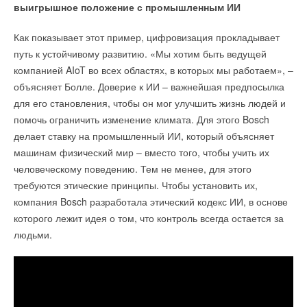
НОВОСТИ СОК 3 АВГУСТА 2026
выигрышное положение с промышленным ИИ
→
«Датарк» испытал модульный ЦОД с плотностью 54 кВт
на стойку
Уведомления отключены
Как показывает этот пример, цифровизация прокладывает
НОВОСТИ СОК 3 АВГУСТА 2026
→
Samsung выпускает VRF-систему DVM на R32
Комментарии
путь к устойчивому развитию. «Мы хотим быть ведущей
НОВОСТИ СОК 3 АВГУСТА 2026
→
компанией AIoT во всех областях, в которых мы работаем», –
Линейка крышных вентиляторов НЕВАТОМ VKR-E
дополнена новым типоразмером 11,2
объясняет Болле. Доверие к ИИ – важнейшая предпосылка
В этой теме еще нет комментариев
НОВОСТИ СОК 3 АВГУСТА 2026
→
для его становления, чтобы он мог улучшить жизнь людей и
«Русклимат» укрепляет партнёрство за Уралом
НОВОСТИ СОК 31 ИЮЛЯ 2026
помочь ограничить изменение климата. Для этого Bosch
Добавить комментарий
делает ставку на промышленный ИИ, который объясняет
машинам физический мир – вместо того, чтобы учить их
Ваше имя *
человеческому поведению. Тем не менее, для этого
требуются этические принципы. Чтобы установить их,
Уведомления отключены
компания Bosch разработала этический кодекс ИИ, в основе
Ваш E-mail *
которого лежит идея о том, что контроль всегда остается за
Комментарии
людьми.
Текст комментария
В этой теме еще нет комментариев
Добавить комментарий