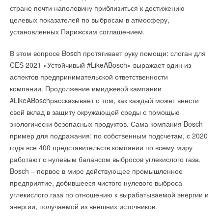
информацию о номинируемом товаре/услуге/объекте или
стране почти наполовину приблизиться к достижению
компании, например:
целевых показателей по выбросам в атмосферу,
установленных Парижским соглашением.
Общую информацию о компании-заявителе,
её структуре, истории, географии, производстве, сети
В этом вопросе Bosch протягивает руку помощи: слоган для
сбыта.
Описания, технические характеристики, сертификаты,
CES 2021 «Устойчивый #LikeABosch» выражает один из
объемы производства и реализации, цены и географию
аспектов предпринимательской ответственности
продаж, и т. д. на номинируемые продукты и услуги.
компании. Продолжение имиджевой кампании
Инструкции, фотографии, ссылки на статьи в Интернете,
#LikeABoschрассказывает о том, как каждый может внести
оценки специалистов, отзывы потребителей.
свой вклад в защиту окружающей среды с помощью
Экспертный совет может запросить дополнительную
экологически безопасных продуктов. Сама компания Bosch –
информацию, необходимую для его работы.
пример для подражания: по собственным подсчетам, с 2020
Когда концентрация углекислого газа превышает
года все 400 представительств компании по всему миру
определенный порог, алгоритм активирует щебечущий звук
Номинации:
работают с нулевым балансом выбросов углекислого газа.
или мигающий свет, чтобы побудить присутствующих
Bosch – первое в мире действующее промышленное
Продукт года
открыть окна или на время покинуть помещение для
предприятие, добившееся чистого нулевого выброса
Бренд года
проветривания.
углекислого газа по отношению к вырабатываемой энергии и
Проект года
Лучший сервис оборудования
энергии, получаемой из внешних источников.
«Микроклимат в помещении – ключевой фактор для нашего
Лидер продаж