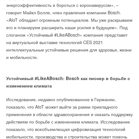
энергоэффективность и бороться с коронавирусом», –
Таким образом, весь мир может виртуально посетить
говорит Майкл Болле, член правления компании Bosch.
Церемонию награждения Премии
Aquatherm Moscow
«AIoT обладает огромным потенциалом. Мы уже раскрываем
Awards
и узнать лучших в индустрии ОВК и водоснабжения.
Созданный в сотрудничестве с компанией Leapcraft,
его и планируем расширить наши усилия в будущем». Под
При просмотре мероприятия в записи на youtube канале под
специализирующейся на разработке датчиков, и
слоганом «Устойчивый #LikeABosch» компания представит
роликом будут выложены ссылки на сайты продуктов-
производителем окон Velux, прибор, получивший название
на виртуальной выставке технологий CES 2021
победителей, что позволит аудитории более подробно
AirBird, имеет форму и цвет ярко-желтых канареек. Этих птиц
интеллектуальные устойчивые решения для здоровья, жизни
ознакомиться с лучшими продуктами в своей категории.
раньше привозили на угольные шахты, чья высокая
и мобильности.
чувствительность использовалась для своевременного
Для участия в мероприятии необходимо:
предупреждения горнорабочих о повышении уровня
угарного газа и других токсичных выбросов.
Подать заявку.
Устойчивый #LikeABosch: Bosch как пионер в борьбе с
Предоставить комплект конкурсной документации
изменением климата
Небольшое устройство AirBird с батарейным питанием
Оплатить регистрационный взнос.
работает по такому же принципу, с помощью точных
Исследование, недавно опубликованное в Германии,
Сроки подачи документации: до 18.01.2021.
оптических датчиков постоянно измеряя температуру,
показало, что AIoT может выйти за рамки прикладного
влажность и уровень углекислого газа в помещении, который
применения в области здравоохранения и оказать поддержку
увеличивается без надлежащей вентиляции и
действиям по борьбе с изменением климата. Исследование
кондиционирования.
показало, что всеобъемлющая цифровизация технологий
Документация должна содержать максимально развернутую
мобильности, производства и строительства может помочь