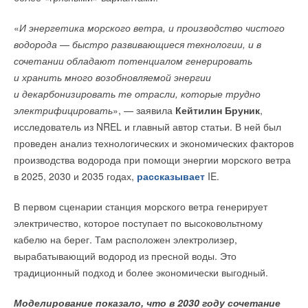
горизонтальные генераторы не работают при силе
«
И энергетика морского ветра, и производство чистого
В мае 2024 года лабораторные и портативные фотометры
ветра более 20 м/с.
водорода — быстро развивающиеся технологии, и в
ЭКОСТАБ были внесены в Государственный реестр средств
Кроме того, вертикальная конструкция привлекает
сочетании обладают потенциалом генерировать
измерения. Теперь все приборы линейки ЭКОСТАБ имеют
компактностью и малошумностью — несомненный плюс для
и хранить много возобновляемой энергии
официальное подтверждение их метрологических
густонаселенных и туристических регионов. Также Kanoa
и декарбонизировать те отрасли, которые трудно
характеристик, могут быть поверены и применяться для
подчеркивает безопасность этих турбин, внутри которых
электрифицировать
», — заявила
Кейтилин Бруник
,
лабораторного контроля качества питьевой, сточных и
в Японии даже гнездятся птицы.
исследователь из NREL и главный автор статьи. В ней был
технологических вод на предприятиях.
проведен анализ технологических и экономических факторов
Проект находится на ранних этапах. Сначала
производства водорода при помощи энергии морского ветра
на испытательном полигоне установят один опытный
в 2025, 2030 и 2035 годах,
рассказывает
IE.
образец уменьшенного масштаба (ниже уличного фонаря),
вырабатывающий от 10 до 25 кВт*ч энергии в сутки. Этого
В первом сценарии станция морского ветра генерирует
Читайте по теме:
хватает на нужды среднего гавайского дома.
электричество, которое поступает по высоковольтному
кабелю на берег. Там расположен электролизер,
→
Более 85% котельных и ЦТП Подмосковья передают
После оценки эффективности, рентабельности
данные в систему мониторинга
вырабатывающий водород из пресной воды. Это
НОВОСТИ СОК 21 ИЮЛЯ 2026
и безопасности администрация примет решение о
традиционный подход и более экономически выгодный.
→
В июне бизнес закупал сантехнику для обновления
строительстве массива таких ветряков на островах.
инженерных систем
НОВОСТИ СОК 20 ИЮЛЯ 2026
Моделирование показало, что в 2030 году сочетание
→
МОЭК внедряет разработанный по собственной