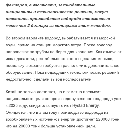
Немецкий стартап Sinn Power построит первую в мире
программе НИОКР новый течеискатель
факторов, в частности, законодательные
НОВОСТИ СОК 20 ИЮЛЯ 2026
плавучую фотоэлектрическую систему с солнечными
инициативы и технологические решения, могут
→
Royal Thermo укрепляет технологическое лидерство:
модулями, установленными вертикально. Мощность
компания получила патент на новую разработку
позволить производство водорода стоимостью
НОВОСТИ СОК 3 ИЮЛЯ 2026
электростанции, состоящей из 2500 солнечных модулей,
менее чем 2 доллара за килограмм этим методом.
→
Новинка Ридан: манометры для ЖКХ и промышленности
составит 1,6 МВт.
НОВОСТИ СОК 3 ИЮЛЯ 2026
→
В Новосибирске создали сверхчувствительный датчик,
Во втором варианте водород вырабатывается из морской
способный распознавать метан по нескольким
ИСТОЧНИК:
HIGHTECH.PLUS
воды, прямо на станции морского ветра. После водород
молекулам
НОВОСТИ СОК 16 ИЮНЯ 2026
направляют по трубам на берег для хранения. Как отмечают
→
В Госдуму внесён законопроект об оплате отопления по
фактическому потреблению
исследователи, рентабельность этого сценария меньше,
Читайте по теме:
НОВОСТИ СОК 11 ИЮНЯ 2026
поскольку в океане требуется расположить дополнительное
→
Native‑NFD V2: преобразователи частоты нового
поколения
→
оборудование. Пока подходящих технологических решений
Учёные ЮУрГУ создали каскадную установку,
НОВОСТИ СОК 29 МАЯ 2026
объединяющую солнечную и геотермальную энергию
недостаточно, сделали вывод исследователи.
→
Более 60% российских мастеров столкнулись с
НОВОСТИ СОК 6 АВГУСТА 2026
дефицитом качественного электроинструмента
→
Для Арктики создали технологию защиты
НОВОСТИ СОК 28 МАЯ 2026
ветрогенераторов от аварий
Китай не только достигнет, но и заметно превысит
НОВОСТИ СОК 6 АВГУСТА 2026
национальные цели по производству зеленого водорода уже
→
Тепловые насосы в связке с солнечной генерацией и
накопителем снижают потребление на 60%
к 2025 году, свидетельствует отчет Rystad Energy.
НОВОСТИ СОК 4 АВГУСТА 2026
→
Ожидается, что в этом году производство водорода из
США запретили использование иностранных
инверторов
возобновляемых источников энергии достигнет 220000 тонн,
НОВОСТИ СОК 31 ИЮЛЯ 2026
Уведомления отключены
→
что на 20000 тонн больше установленной цели.
Уже через месяц в России можно будет устанавливать