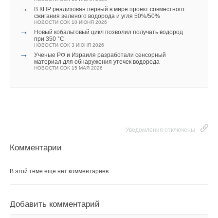
→
В КНР реализован первый в мире проект совместного
В этой теме еще нет комментариев
сжигания зеленого водорода и угля 50%/50%
НОВОСТИ СОК 10 ИЮНЯ 2026
→
Новый кобальтовый цикл позволил получать водород
при 350 °C
НОВОСТИ СОК 3 ИЮНЯ 2026
Добавить комментарий
→
Ученые РФ и Израиля разработали сенсорный
материал для обнаружения утечек водорода
Ваше имя *
НОВОСТИ СОК 15 МАЯ 2026
Ваш E-mail *
Уведомления отключены
Текст комментария
Комментарии
В этой теме еще нет комментариев
Добавить комментарий