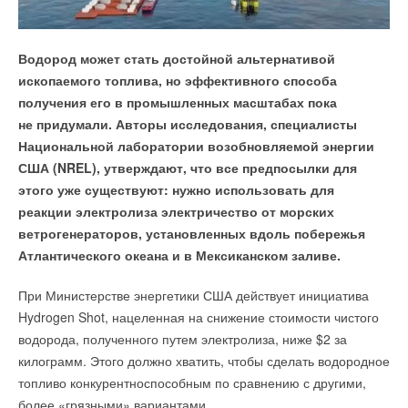
поставок ископаемого топлива, без которого не будет
электричества. Решением может стать опыт другого
Водород может стать достойной альтернативой
островного государства. На протяжении 15 лет Япония
ископаемого топлива, но эффективного способа
использует вертикальные соосные тубрины
получения его в промышленных масштабах пока
противоположного вращения, вырабатывающие
не придумали. Авторы исследования, специалисты
энергию даже при слабом ветре. На одном из Гавайских
Национальной лаборатории возобновляемой энергии
островов решили опробовать это решение.
США (NREL), утверждают, что все предпосылки для
На одном из Гавайских островов испытают инновационные
этого уже существуют: нужно использовать для
ветрогенераторы из Японии. Местная администрация
реакции электролиза электричество от морских
заключила договор с японской энергокомпанией Kanoa
ветрогенераторов, установленных вдоль побережья
Winds на испытание новой для Северной Америки
Атлантического океана и в Мексиканском заливе.
технологии генерации энергии ветра,
сообщает
IE.
При Министерстве энергетики США действует инициатива
ЭКОСТАБ — это современное оборудования для
Ее уникальность — в двух винтах, насаженных на одну
Hydrogen Shot, нацеленная на снижение стоимости чистого
лабораторного и полевого анализа водных сред,
ось и вращающихся в противоположных
водорода, полученного путем электролиза, ниже $2 за
включающее карманные, портативные и настольные pH-
направлениях. Это позволяет получать энергию даже
килограмм. Этого должно хватить, чтобы сделать водородное
метры, кондуктометры, оксиметры, мутномеры, фотометры,
при ветре силой 3 м/с и не останавливаться, когда
топливо конкурентноспособным по сравнению с другими,
мультипараметровые приборы, термостаты для систем
порывы достигают 60 м/с. Стандартные
более «грязными» вариантами.
определения БПК (биологическое потребление кислорода).