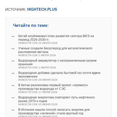
солнечные панели в МКД
Комментарии
НОВОСТИ СОК 30 ИЮЛЯ 2026
ИСТОЧНИК:
HIGHTECH.PLUS
→
ВИЭ обойдут уголь по выработке электроэнергии в
текущем году
НОВОСТИ СОК 27 ИЮЛЯ 2026
В этой теме еще нет комментариев
→
Китай опубликовал план развития сектора ВИЭ на
Читайте по теме:
период 2026-2030 гг.
НОВОСТИ СОК 24 ИЮЛЯ 2026
→
→
В Дагестане ввели вторую очередь крупнейшей в России
Добавить комментарий
Китай опубликовал план развития сектора ВИЭ на
ветроэлектростанции
период 2026-2030 гг.
НОВОСТИ СОК 23 ИЮЛЯ 2026
НОВОСТИ СОК 24 ИЮЛЯ 2026
→
Ваше имя *
→
LONGi вновь установила мировой рекорд
Ученые создали биоуглерод для каталитического
эффективности тандемных солнечных элементов —
разложения метана
35,5%
НОВОСТИ СОК 2 ИЮЛЯ 2026
НОВОСТИ СОК 22 ИЮЛЯ 2026
→
Водородный аккумулятор с неограниченным сроком
→
Германия подключила более 1 ГВт морской
Ваш E-mail *
хранения
ветроэнергетики за полгода
НОВОСТИ СОК 1 ИЮЛЯ 2026
НОВОСТИ СОК 22 ИЮЛЯ 2026
→
Водородная добавка сделала бытовой газ почти вдвое
экономичнее
НОВОСТИ СОК 29 ИЮНЯ 2026
Текст комментария
→
В Китае реализован первый проект «прямого»
производства водорода от СЭС
НОВОСТИ СОК 17 ИЮНЯ 2026
→
Водородная энергетика повторяет путь нефтяного
рынка 1970-х годов
Уведомления отключены
НОВОСТИ СОК 15 ИЮНЯ 2026
→
В Испании нашли способ запасать энергию для
Комментарии
производства «зеленой» стали круглый год
НОВОСТИ СОК 10 ИЮНЯ 2026