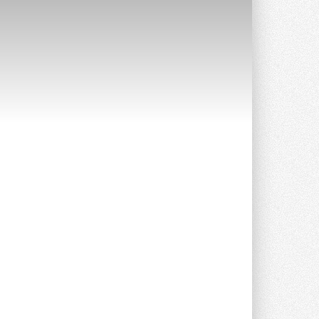
Уже через месяц в России
можно будет устанавливать
солнечные панели в МКД
С 1 сентября снимается запрет на
микрогенерацию в многоквартирных ...
30 ИЮЛЯ 2026
Канальные вентиляторы с ЕС-
двигателями Sysimple TRS EC
Poti
Новинка от Системэйр —
прямоугольный канальный ...
30 ИЮЛЯ 2026
Краска для окон: как выбрать
состав, который не
растрескается после первой
зимы
Частые вопросы о краске для окон ...
30 ИЮЛЯ 2026
СИЭНПИ РУС представила
новую серию консольных
насосов NM
Усовершенствованная гидравлика
помогает снизить энергопотребление ...
30 ИЮЛЯ 2026