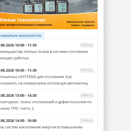
5 АВГУСТА 2026
21-й ежегодный форум
«ЦОД-2026»
Мероприятие пройдет 2-3 сентября в
отеле Radisson Slavyanskaya. Форум
посетит более двух тысяч участников ...
Ближайшие мероприятия
5 АВГУСТА 2026
.08.2026 10:00 - 11:30
Вебинар
Китайская Shenling представила
еимущества теплых полов в системе отопления
линейку тепловых насосов
ринцип работы)
«воздух-вода» на R290
Серия ThermaX R290 All-In-One
включает три модели ...
.08.2026 10:00 - 11:30
Вебинар
4 АВГУСТА 2026
томатика USYSTEMS для отопления. Как
кономить на коммуналке используя автоматику
Тепловые насосы в связке с
солнечной генерацией и
накопителем снижают
.08.2026 13:00 - 14:30
Вебинар
потребление на 60%
ниторинг, поиск отклонений и дефектоскопия по
Исследователи из Италии установили ...
нным ТЛО. Часть 2
4 АВГУСТА 2026
«РУСКЛИМАТ Fest 2026» в Уфе
.08.2026 14:00 - 16:00
Вебинар
собрал свыше 700 профи
ль систем накопления энергии в повышении
климатической отрасли