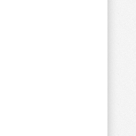
Группа «Теплолюкс» открыла
новую производственную
площадку
Открытие нового завода состоялось
сегодня в Мытищах ...
29 ИЮЛЯ 2026
Stiebel Eltron — спонсирует
международные соревнования
25 спортсменов, выступающих в
прыжках с трамплина и лыжном
двоеборье на международных ...
29 ИЮЛЯ 2026
Новый фирменный магазин
Midea открылся в Сургуте
Компания «Даичи» совместно с
партнером «Энердрим» открыла новый
фирменный магазин Midea в Сургуте ...
29 ИЮЛЯ 2026
Токио — лидер по
интенсивности использования
кондиционеров
Данные получены в ходе очередного