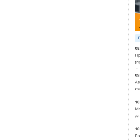
08
Пр
(п
09
Ав
сэ
10
Мо
да
10
Ро