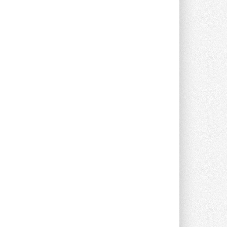
опроса Daikin о восприятии жары ...
28 ИЮЛЯ 2026
CDU производства LG прошёл
валидацию NVIDIA для ИИ-дата-
центров
Компания становится официальным
партнёром NVIDIA по системам ...
28 ИЮЛЯ 2026
В Великобритании предлагают
сделать кондиционирование
обязательным для новостроек
Либеральные демократы внесли
предложение оснащать все новые ...
1
28 ИЮЛЯ 2026
В Подмосковье запустят
производство холодильной
техники и теплообменного
оборудования
Проект реализует компания «ВЕЗА» ...
28 ИЮЛЯ 2026
Ридан объявил о старте продаж
автоматического
балансировочного клапана