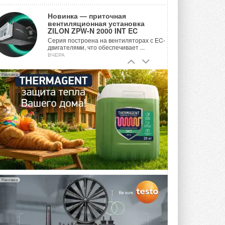
Новинка — приточная
вентиляционная установка
ZILON ZPW-N 2000 INT EC
Серия построена на вентиляторах с EC-
двигателями, что обеспечивает ...
ВЧЕРА
Учёные ЮУрГУ создали
Реклама
каскадную установку,
объединяющую солнечную и
геотермальную энергию
Природосберегающие технологии ...
ВЧЕРА
Для Арктики создали
технологию защиты
ветрогенераторов от аварий
Разработка учитывает влияние
мерзлоты, обледенения и снеговых ...
ВЧЕРА
Реклама
Гибридный тепловой насос PV/T
с одним общим испарителем
Исследователи предложили
конструкцию двухисточникового ...