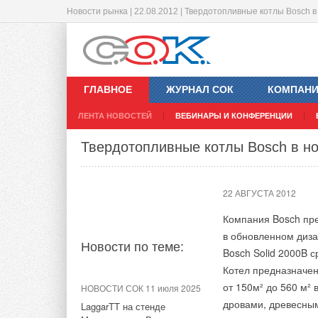
Новости рынка | 22.08.2012 | Твердотопливные котлы Bosch в
Содействие строительству в ЕС
ООН требует больше энергоэффек
21 АВГУСТА 2012
20 АВГУСТА 2012
ГЛАВНОЕ
ЖУРНАЛ СОК
КОМПАН
Европейская Комисс
Инициативная группа
ЛЕНТА НОВОСТЕЙ
ВЕБИНАРЫ И КОНФЕРЕНЦИИ
развитию строитель
All) ставит своей 
Новости по теме:
Новости по теме:
и устойчивого роста
энергоэффективност
Твердотопливные котлы Bosch в но
Энергоэффективные
Финансовый и эконо
стремится группа "
строительстве и се
22 АВГУСТА 2012
экономические, соц
2008 года по апрел
Компания Bosch пре
в обновленном диза
Проблема в том, чт
Тем не менее, стро
Новости по теме:
Bosch Solid 2000B 
модернизация, а та
которые могут помо
Котел предназначен
мере воплотить эти
от 150м² до 560 м²
Поэтому большой по
НОВОСТИ СОК 11 июля 2025
Результаты Конфер
дровами, древесным
энергопотребления.
LaggarTT на стенде