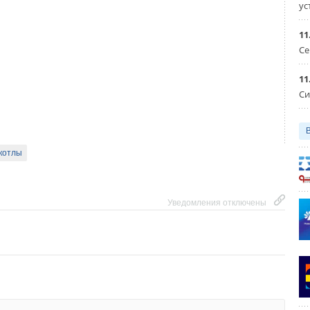
ус
11
Се
11
Си
котлы
Уведомления отключены