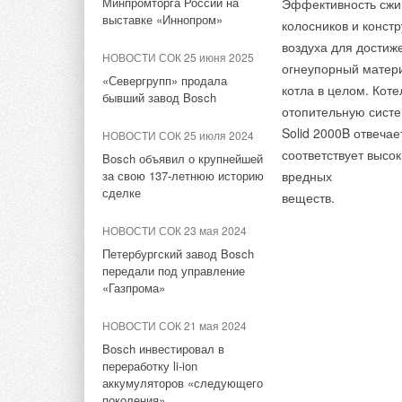
свое воплощение в 
Минпромторга России на
Эффективность сжиг
выставке «Иннопром»
Ведь до сих пор по
названием "Будущее
колосников и конст
несмотря на их эко
эффективности испо
воздуха для достиж
НОВОСТИ СОК 25 июня 2025
общей занятости в 
возобновляемых ист
огнеупорный матери
«Севергрупп» продала
использование возо
энергосберегающих 
котла в целом. Кот
бывший завод Bosch
в том числе борьбы
отопительную систе
Solid 2000B отвечае
НОВОСТИ СОК 25 июля 2024
соответствует высо
Bosch объявил о крупнейшей
за свою 137-летнюю историю
вредных
Комментарии
сделке
веществ.
Комментарии
В этой теме еще нет комментариев
НОВОСТИ СОК 23 мая 2024
В этой теме еще нет комментариев
Петербургский завод Bosch
передали под управление
Добавить комментарий
«Газпрома»
Добавить комментарий
НОВОСТИ СОК 21 мая 2024
Ваше имя *
Ваш E-mail *
Bosch инвестировал в
Ваше имя *
Ваш E-mail *
переработку li-ion
аккумуляторов «следующего
поколения»
Текст комментария