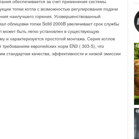
итоговом документе, принятом во всех странах под
ания обеспечивается за счет применения системы
добные здания востребованы рынком довольно слабо,
, которое мы хотим". Группа признала, что повышение
рукции топки котла с возможностью регулирования подачи
номические (строительный сектор составляет более 10% от
льзования энергии, а также увеличение доли
ения наилучшего горения. Усовершенствованный
странах ЕС) и экологические (энергоэффективность и
очников энергии и использование более чистых и
ал облицовки топки Solid 2000B увеличивает срок службы
бновляемых источников энергии) преимущества.
технологий являются важными для устойчивого развития,
ел может быть легко установлен в существующую
 с изменением климата.
му и характеризуется простотой монтажа. Серия котлов
т требованиям европейских норм EN3 ( 303-5), что
ким стандартам качества, эффективности и низкой эмиссии
Уведомления отключены
Уведомления отключены