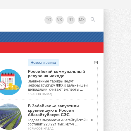
TG
VK
RT
MX
EN
Новости рынка
Российский коммунальный
ресурс на исходе
Заниженные тарифы ведут
инфраструктуру ЖКХ к дальнейшей
деградации, считают эксперты ...
6 ЧАСОВ НАЗАД
В Забайкалье запустили
крупнейшую в России
Абагайтуйскую СЭС
Годовая выработка Абагайтуйской СЭС
составит 223 221 тыс. кВт-ч ...
10 ЧАСОВ НАЗАД