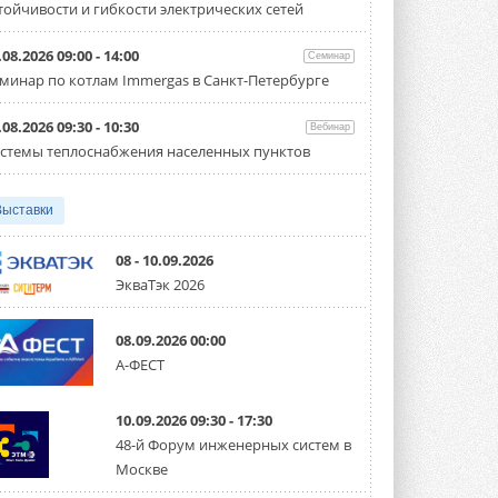
тойчивости и гибкости электрических сетей
Организатором выступил торгово-
производственный холдинг ...
3 АВГУСТА 2026
.08.2026 09:00 - 14:00
Семинар
минар по котлам Immergas в Санкт-Петербурге
«Датарк» испытал модульный
ЦОД с плотностью 54 кВт на
стойку
.08.2026 09:30 - 10:30
Вебинар
Испытания прошли на собственной
стемы теплоснабжения населенных пунктов
производственной площадке и были ...
3 АВГУСТА 2026
Выставки
Samsung выпускает VRF-
систему DVM на R32
Линейка включает семь типоразмеров
08 - 10.09.2026
производительностью от 22,4 до 56 кВт.
ЭкваТэк 2026
Суммарная длина трубопроводов ...
3 АВГУСТА 2026
08.09.2026 00:00
«СиСофт Девелопмент» подвел
А-ФЕСТ
итоги конкурса студенческих
проектов «ТИМ-лидеры 2026»
Новый сезон конкурса «ТИМ-лидеры»
10.09.2026 09:30 - 17:30
стартует уже в сентябре 2026 года ...
3 АВГУСТА 2026
48-й Форум инженерных систем в
Москве
«Русклимат» укрепляет