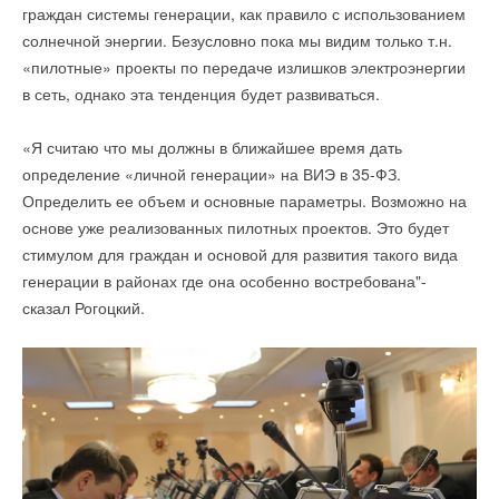
НОВОСТИ СОК 30 ИЮЛЯ 2026
граждан системы генерации, как правило с использованием
→
ВИЭ обойдут уголь по выработке электроэнергии в
солнечной энергии. Безусловно пока мы видим только т.н.
Уведомления отключены
текущем году
НОВОСТИ СОК 27 ИЮЛЯ 2026
«пилотные» проекты по передаче излишков электроэнергии
→
Комментарии
Stiebel Eltron отмечает 50 лет производства тепловых
в сеть, однако эта тенденция будет развиваться.
насосов
НОВОСТИ СОК 24 ИЮЛЯ 2026
→
Китай опубликовал план развития сектора ВИЭ на
В этой теме еще нет комментариев
«Я считаю что мы должны в ближайшее время дать
период 2026-2030 гг.
НОВОСТИ СОК 24 ИЮЛЯ 2026
определение «личной генерации» на ВИЭ в 35-ФЗ.
→
В Дагестане ввели вторую очередь крупнейшей в России
Определить ее объем и основные параметры. Возможно на
ветроэлектростанции
Добавить комментарий
НОВОСТИ СОК 23 ИЮЛЯ 2026
основе уже реализованных пилотных проектов. Это будет
→
LONGi вновь установила мировой рекорд
стимулом для граждан и основой для развития такого вида
Ваше имя *
эффективности тандемных солнечных элементов —
35,5%
генерации в районах где она особенно востребована"-
НОВОСТИ СОК 22 ИЮЛЯ 2026
сказал Рогоцкий.
Ваш E-mail *
Текст комментария
Уведомления отключены
Комментарии