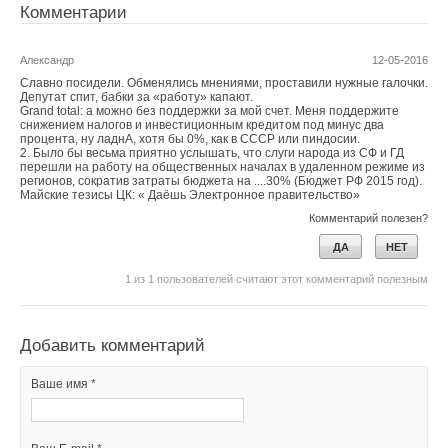
Комментарии
Александр
12-05-2016
Славно посидели. Обменялись мнениями, проставили нужные галочки.
Депутат спит, бабки за «работу» капают.
Grand total: а можно без поддержки за мой счет. Меня поддержите
снижением налогов и инвестиционным кредитом под минус два
процента, ну ладнА, хотя бы 0%, как в СССР или пиндосии.
2. Было бы весьма приятно услышать, что слуги народа из СФ и ГД
перешли на работу на общественных началах в удаленном режиме из
регионов, сократив затраты бюджета на ....30% (Бюджет РФ 2015 год).
Майские тезисы ЦК: « Даёшь Электронное правительство»
Комментарий полезен?
ДА
НЕТ
1
из
1
пользователей считают этот комментарий полезным
Добавить комментарий
Ваше имя *