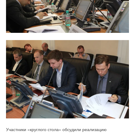
Александр
27-04-2016
Кажется, до кого-то начинает доходить , для чего создана так
называемая WTO. W здесь ,явно, надо поменять на А. Торговая
организация для продвижения Американских интересов.
Комментарий полезен?
ДА
НЕТ
1
из
1
пользователей считают этот комментарий полезным
Добавить комментарий
Ваше имя *
Ваш E-mail *
Текст комментария
Участники «круглого стола» обсудили реализацию