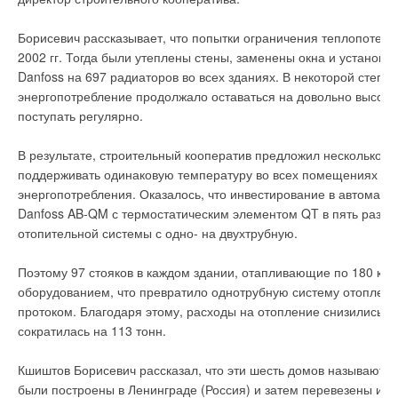
Складские площади позволяют иметь в наличии широкий ассортимент
нетто, общему количеству участников и стран участниц.
продукции Bosch и Buderus, в том числе промышленные котлы большой
мощности.
Борисевич рассказывает, что попытки ограничения теплопотер
В 2012 году выставка MosBuild впервые будет проходить в
2002 гг. Тогда были утеплены стены, заменены окна и установл
Danfoss на 697 радиаторов во всех зданиях. В некоторой степен
новом двухнедельном формате на одной выставочной
энергопотребление продолжало оставаться на довольно высоко
площадке - ЦВК "Экспоцентр", пишет журнал "Идеи Вашего
поступать регулярно.
Дома". С 2 по 5 апреля в ЦВК "Экспоцентр" пройдет неделя
Уведомления отключены
дизайна и декора MosBuild. С 10 по 13 апреля главная
Комментарии
В результате, строительный кооператив предложил несколько р
выставочная площадка столицы примет неделю
поддерживать одинаковую температуру во всех помещениях с
строительства и архитектуры MosBuild.
энергопотребления. Оказалось, что инвестирование в автомат
В этой теме еще нет комментариев
Danfoss AB-QM с термостатическим элементом QT в пять раз д
Согласно результатам независимого исследования, MosBuild
отопительной системы с одно- на двухтрубную.
не только вошла в ТОП-5 крупнейших строительных выставок
Добавить комментарий
мира, но и стала крупнейшей ежегодной международной
Поэтому 97 стояков в каждом здании, отапливающие по 180 кв
строительной выставкой в Европе.
оборудованием, что превратило однотрубную систему отоплени
Ваше имя *
протоком. Благодаря этому, расходы на отопление снизились н
сократилась на 113 тонн.
Ваш E-mail *
Кшиштов Борисевич рассказал, что эти шесть домов называются
Уведомления отключены
были построены в Ленинграде (Россия) и затем перевезены и 