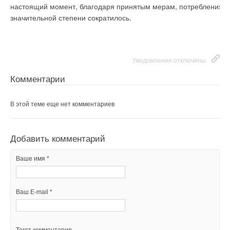
настоящий момент, благодаря принятым мерам, потребления угля
Комментарии
Текст комментария
значительной степени сократилось.
В этой теме еще нет комментариев
Уведомления отключены
Добавить комментарий
Комментарии
Ваше имя *
В этой теме еще нет комментариев
Ваш E-mail *
Добавить комментарий
Ваше имя *
Текст комментария
Ваш E-mail *