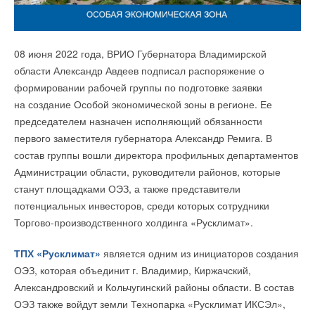
Фотоэлектрические системы в Германии продолжают
набирать популярность. Какие нюансы нужно знать
начинающему пользователю?
08 июня 2022 года, ВРИО Губернатора Владимирской
Возможность льготного проезда по платным трассам
области Александр Авдеев подписал распоряжение о
«Автодора» для владельцев электромобилей
Солнце, ветер или фотоэлектрические системы в Германии
формировании рабочей группы по подготовке заявки
и беспилотников обсуждается, заявил журналистам вице-
на крыше. Ведь все больше немцев хотят вырабатывать
на создание Особой экономической зоны в регионе. Ее
премьер РФ
Марат Хуснуллин
.
собственную энергию. Но добраться туда сложно и трудно.
председателем назначен исполняющий обязанности
Что же делать? Что советует Баварский консультационный
первого заместителя губернатора Александр Ремига. В
«
Мы действительно обсуждаем такие вопросы
», — сказал
центр для потребителей?
состав группы вошли директора профильных департаментов
он, отвечая на вопрос о бесплатном проезде
Администрации области, руководители районов, которые
электромобилей по платным трассам.
Цены на энергоносители растут, энергетический кризис
станут площадками ОЭЗ, а также представители
усугубляется. С февраля все домохозяйства ощущают
потенциальных инвесторов, среди которых сотрудники
Хуснуллин уточнил, что уже обсуждал это предложение
напряжение.
Торгово-производственного холдинга «Русклимат».
с главой «Автодора» Вячеславом Петушенко. Если в таких
мерах будет необходимость, тему вынесут на повестку
Результат: все больше и больше желающих принести в дом
ТПХ «Русклимат»
является одним из инициаторов создания
наблюдательного совета госкомпании, добавил он.
свою собственную энергию. «
В Баварском центре
ОЭЗ, которая объединит г. Владимир, Киржачский,
консультирования потребителей уже несколько месяцев
Александровский и Кольчугинский районы области. В состав
наблюдается огромный ажиотаж на консультации по
ОЭЗ также войдут земли Технопарка «Русклимат ИКСЭл»,
вопросам солнечной энергии, ветра или