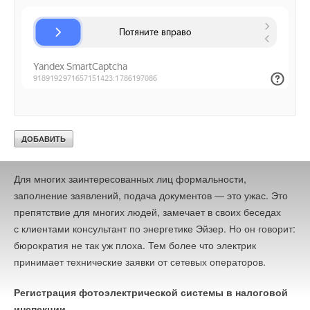
Специалист должен проверить системы перед началом
использования
Кроме того, у ответственных сетевых операторов слишком
мало персонала для подключения завода в конце процесса.
Это может занять до полугода, по словам Эйзела.
Для многих заинтересованных лиц формальности,
заполнение заявлений, подача документов — это ужас. Это
препятствие для многих людей, замечает в своих беседах
с клиентами консультант по энергетике Эйзер. Но он говорит:
бюрократия не так уж плоха. Тем более что электрик
принимает технические заявки от сетевых операторов.
Регистрация фотоэлектрической системы в налоговой
инспекции