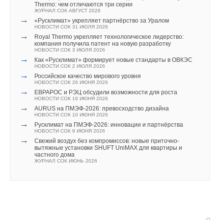
электрики.
Thermo: чем отличаются три серии
ЖУРНАЛ СОК АВГУСТ 2026
Комментарии
→
«Русклимат» укрепляет партнёрство за Уралом
Затем необходимо обратиться к ответственному оператору
НОВОСТИ СОК 31 ИЮЛЯ 2026
энергосистемы (например, в муниципальное предприятие
→
В этой теме еще нет комментариев
Royal Thermo укрепляет технологическое лидерство:
компания получила патент на новую разработку
или Bayernwerk AG) с вопросом, возможна ли вообще
НОВОСТИ СОК 3 ИЮЛЯ 2026
установка запланированной фотоэлектрической системы.
→
Как «Русклимат» формирует новые стандарты в ОВКЭС
НОВОСТИ СОК 2 ИЮЛЯ 2026
Добавить комментарий
→
Российское качество мирового уровня
Для системы мощностью до 10 киловатт ( кВт) сетевая
НОВОСТИ СОК 26 ИЮНЯ 2026
Ваше имя *
→
компания должна ответить в течение четырех недель. Иначе
ЕВРАРОС и РЭЦ обсудили возможности для роста
НОВОСТИ СОК 16 ИЮНЯ 2026
фотоэлектрическая система автоматически считается
→
AURUS на ПМЭФ-2026: превосходство дизайна
одобренной. Это объяснил Эйзел.
НОВОСТИ СОК 10 ИЮНЯ 2026
Ваш E-mail *
→
Русклимат на ПМЭФ-2026: инновации и партнёрства
НОВОСТИ СОК 9 ИЮНЯ 2026
Однако это не относится к более крупным системам.
→
Свежий воздух без компромиссов: новые приточно-
Частные фотоэлектрические системы в домах на одну семью
вытяжные установки SHUFT UniMAX для квартиры и
частного дома
Текст комментария
обычно состоят из 17–50 фотоэлектрических модулей. Таким
ЖУРНАЛ СОК ИЮНЬ 2026
образом, имеют максимальную мощность от семи до 15
киловатт ( кВт). Система мощностью 10 кВт помещается
на большинстве крыш.
Чтобы запустить фотоэлектрические системы