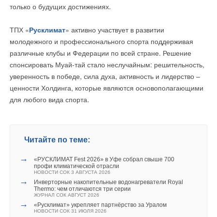
только о будущих достижениях.
вызовы» – комментирует новое назначение Исполнительный
директор «ПЕНОПЛЭКС» Ольга Заузелкова.
ТПХ «
Русклимат
» активно участвует в развитии
молодежного и профессионального спорта поддерживая
…
различные клубы и Федерации по всей стране. Решение
спонсировать Муай-тай стало неслучайным: решительность,
Компания «ПЕНОПЛЭКС» начала свою деятельность в 1998
уверенность в победе, сила духа, активность и лидерство –
году с запуска первой в России производственной линии по
ценности Холдинга, которые являются основополагающими
изготовлению теплоизоляционных материалов из
для любого вида спорта.
экструзионного пенополистирола под торговой маркой
ПЕНОПЛЭКС®. Сегодня в составе компании тринадцать
Модель STRADA имеет повышенную мощность 12 kBTU,
Для строительства «ИКСЭл–Сарапул» выделена площадка
заводов: десять расположены в российских городах и три
удобное современное управление и автоматические жалюзи.
5,8 Га. Первым будет введен в эксплуатацию корпус
завода за рубежом. В портфеле компании такие широко
Подробнее о STRADA:
площадью 15,5 тыс. кв м., где расположатся
Читайте по теме:
известные торговые марки как ПЕНОПЛЭКС® —
https://www.royal.ru/catalog/cond/strada/
производственные, административные, лабораторные и
Применение термовкладышей из прочного эффективного и
→
«РУСКЛИМАТ Fest 2026» в Уфе собрал свыше 700
теплоизоляционные материалы, PLASTFOIL® —
складские помещения. Здание оснастят системами
долговечного теплоизоляционного материала ПЕНОПЛЭКС,
профи климатической отрасли
гидроизоляционные материалы, СТАЙРОВИТ® —
НОВОСТИ СОК 3 АВГУСТА 2026
вентиляции, освещения, отопления, водоснабжения,
разработанных при участии специалистов НИИСФ РААСН,
→
Инверторные накопительные водонагреватели Royal
полистирол общего назначения, ПЛИНТЭКС® –
водоотведения и подъездными путями, что даст возможность
Thermo: чем отличаются три серии
повышает теплотехническую однородность конструкции и
ЖУРНАЛ СОК АВГУСТ 2026
декоративно-отделочные материалы, а также
организации производства любого назначения. В настоящее
помогает достичь требуемое сопротивление теплопередаче
→
Читайте по теме:
«Русклимат» укрепляет партнёрство за Уралом
гидроизоляционные материалы марки PLASTGUARD®,
время завершается проектирование объектов
НОВОСТИ СОК 31 ИЮЛЯ 2026
конструкции, оптимизируя систему сопряжения плит