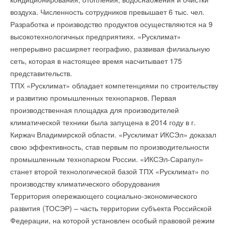
воздуха. Численность сотрудников превышает 6 тыс. чел.
Разработка и производство продуктов осуществляются на 9
Добавить комментарий
высокотехнологичных предприятиях. «Русклимат»
Ваше имя *
непрерывно расширяет географию, развивая филиальную
сеть, которая в настоящее время насчитывает 175
представительств.
Ваш E-mail *
ТПХ «Русклимат» обладает компетенциями по строительству
и развитию промышленных технопарков. Первая
производственная площадка для производителей
Текст комментария
климатической техники была запущена в 2014 году в г.
Киржач Владимирской области. «Русклимат ИКСЭл» доказал
свою эффективность, став первым по производительности
промышленным технопарком России. «ИКСЭл-Сарапул»
станет второй технологической базой ТПХ «Русклимат» по
производству климатического оборудования
Территория опережающего социально-экономического
развития (ТОСЭР) – часть территории субъекта Российской
Федерации, на которой установлен особый правовой режим