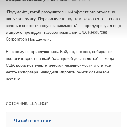
→
Новая редакция СП 60.13330.2020
НОВОСТИ СОК 17 ИЮЛЯ 2026
→
“Подумайте, какой разрушительный эффект это окажет на
Установлен порядок восстановления паспортов
трубопроводной арматуры
нашу экономику. Поразмыслите над тем, каково это — снова
НОВОСТИ СОК 13 ИЮЛЯ 2026
→
BIM-модели для бытовых котлов Navien на сайте
впасть в энергетическую зависимость”, — предупреждал еще
компании
в апреле президент газовой компании CNX Resources
НОВОСТИ СОК 8 ИЮЛЯ 2026
→
Китай установил новые стандарты энергопотребления и
Corporation Ник Делулис.
эффективности для солнечной индустрии
НОВОСТИ СОК 7 ИЮЛЯ 2026
→
Но к нему не прислушались. Байден, похоже, собирается
Минэкономразвития вводит статус «технологических
лидеров»
поставить крест на всей “сланцевой десятилетке” — когда
НОВОСТИ СОК 7 ИЮЛЯ 2026
→
США добились энергетической независимости и статуса
В России вступил в силу «зеленый» стандарт для
многоквартирных домов
нетто-экспортера, наводнив мировой рынок сланцевой
НОВОСТИ СОК 2 ИЮЛЯ 2026
→
Согласованное ускорение
нефтью.
ЖУРНАЛ СОК ИЮЛЬ 2026
ИСТОЧНИК: EENERGY
Уведомления отключены
Читайте по теме: