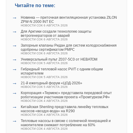
→
Инвестиции в образование
Читайте по теме:
бумажных носителях по почтовым ящикам».
НОВОСТИ СОК 18 ЯНВАРЯ 2019
→
Carel Industries S.p.A. полностью купила компанию
→
HygroMatik
Новинка — приточная вентиляционная установка ZILON
Ошибка 2. Не учитывали долгосрочный эффект
НОВОСТИ СОК 15 ЯНВАРЯ 2019
ZPW-N 2000 INT EC
→
тренда и не подстраивались
НОВОСТИ СОК 6 АВГУСТА 2026
Группа CAREL приобрела компанию Recuperator S.p.A
→
НОВОСТИ СОК 29 НОЯБРЯ 2018
Для Арктики создали технологию защиты
Локдаун закрыл офисы на время, но многие из них не
→
ветрогенераторов от аварий
Новые вентиляционные установки Kentatsu «Компакт»
НОВОСТИ СОК 6 АВГУСТА 2026
открылись полноценно до сих пор, и уже не из-за второй
НОВОСТИ СОК 26 НОЯБРЯ 2018
→
→
Запорные клапаны Ридан для систем холодоснабжения
Утвержденные результаты первых 9 месяцев 2018 года
волны. «Люди были вынуждены покупать удалённо, они
одобрены сертификатом РМРС
НОВОСТИ СОК 22 НОЯБРЯ 2018
НОВОСТИ СОК 6 АВГУСТА 2026
→
научились это делать. Например, во многих регионах
Универсальное приложение Carel для автоматизации
→
Универсальный пульт Z037-5C0 от НЕВАТОМ
индивидуальных тепловых пунктов
существование офлайн-офисов оконных компаний стало
НОВОСТИ СОК 5 АВГУСТА 2026
ЖУРНАЛ СОК СЕНТЯБРЬ 2018
Рекордное обрушение
→
экономически нецелесообразным. И летом их посещаемость
Гибридный тепловой насос PV/T с одним общим
испарителем
в день составляла 1–1,5 человека, — рассказывает Вячеслав
НОВОСТИ СОК 5 АВГУСТА 2026
По прогнозу Управления энергетической информации EIA
→
Ганцев («Декёнинк»).
21-й ежегодный форум «ЦОД-2026»
(входит в Минэнерго), сланцевая добыча опустится с
НОВОСТИ СОК 5 АВГУСТА 2026
→
нынешних 11,3 миллиона баррелей в день (что и так на 2,5
Корпорация «Термекс» представила передовой опыт
— Те партнёры, которые поняли, что это тренд, и внедрили
роботизации участникам проекта «Промтуризм.РФ»
миллиона меньше докризисного показателя) до 7,5
НОВОСТИ СОК 4 АВГУСТА 2026
Уведомления отключены
наши сервисы по управлению продажами, использовали
→
миллиона. Сокращения производства ждут в шести из семи
Китайская Shenling представила линейку тепловых
облачные АТС и оперативно перевели менеджеров на
насосов «воздух-вода» на R290
Комментарии
наиболее продуктивных сланцевых бассейнов, где
НОВОСТИ СОК 4 АВГУСТА 2026
удалённую работу, тем самым смогли минимизировать
→
сосредоточена трудноизвлекаемая нефть: Баккенском, Игл-
Тепловые насосы в связке с солнечной генерацией и
падение объёмов продаж».
накопителем снижают потребление на 60%
В этой теме еще нет комментариев
Фордском, Пермском, Анадаркском, Ниобромском и
НОВОСТИ СОК 4 АВГУСТА 2026