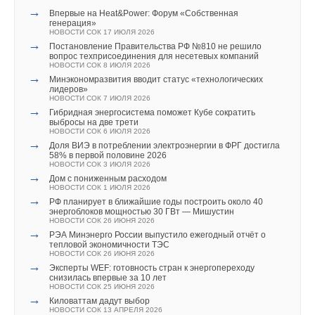
Комментарии
→
Впервые на Heat&Power: Форум «Собственная
генерация»
НОВОСТИ СОК 17 ИЮЛЯ 2026
В этой теме еще нет комментариев
→
Постановление Правительства РФ №810 не решило
вопрос техприсоединения для несетевых компаний
НОВОСТИ СОК 8 ИЮЛЯ 2026
→
Минэкономразвития вводит статус «технологических
Добавить комментарий
лидеров»
НОВОСТИ СОК 7 ИЮЛЯ 2026
→
Ваше имя *
Гибридная энергосистема поможет Кубе сократить
выбросы на две трети
НОВОСТИ СОК 6 ИЮЛЯ 2026
→
Доля ВИЭ в потреблении электроэнергии в ФРГ достигла
58% в первой половине 2026
Ваш E-mail *
НОВОСТИ СОК 3 ИЮЛЯ 2026
→
Дом с пониженным расходом
НОВОСТИ СОК 1 ИЮЛЯ 2026
→
РФ планирует в ближайшие годы построить около 40
Текст комментария
энергоблоков мощностью 30 ГВт — Мишустин
НОВОСТИ СОК 26 ИЮНЯ 2026
→
РЭА Минэнерго России выпустило ежегодный отчёт о
тепловой экономичности ТЭС
НОВОСТИ СОК 26 ИЮНЯ 2026
→
Эксперты WEF: готовность стран к энергопереходу
снизилась впервые за 10 лет
НОВОСТИ СОК 25 ИЮНЯ 2026
→
Киловаттам дадут выбор
НОВОСТИ СОК 13 АПРЕЛЯ 2026