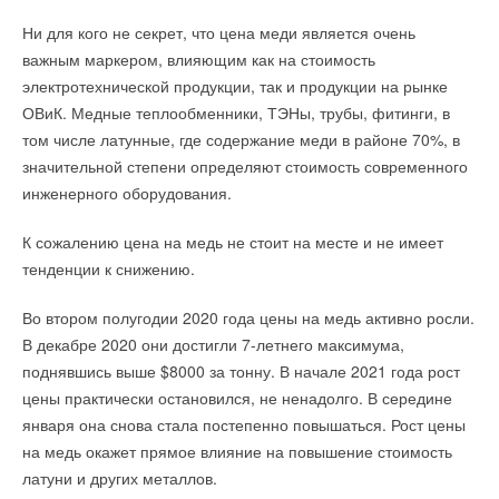
Падение продаж и экономия — главные тренды
Ни для кого не секрет, что цена меди является очень
покупательского спроса — 2020. Оба потребовали от
важным маркером, влияющим как на стоимость
бизнеса реакции. Помимо скорости принятия решения,
электротехнической продукции, так и продукции на рынке
Минувший год ознаменовался волной поглощений и
важно было отличать временные явления от долгосрочных
ОВиК. Медные теплообменники, ТЭНы, трубы, фитинги, в
банкротств американских сланцевиков. Новый президент
тенденций. Те, кто не смог, сильно отстал от конкурентов. На
том числе латунные, где содержание меди в районе 70%, в
способен довести сектор до настоящего коллапса. Джо
данный момент лишь 20 % бизнесменов, согласно
значительной степени определяют стоимость современного
Байден обещал оставить отрасль без финансирования —
октябрьским замерам индекса RSBI, ожидают роста продаж.
инженерного оборудования.
сланцевое бурение не вписывается в его зеленый курс.
С учётом ухудшения эпидемиологической ситуации и
Последуют массовое сокращение рабочих мест, обрушение
введения возможных ограничительных мер из-за ситуации с
К сожалению цена на медь не стоит на месте и не имеет
нефтедобычи и потеря энергетической независимости,
коронавирусом вряд ли стоит рассчитывать, что новый год
тенденции к снижению.
которую десять лет добивались сланцевики.
кардинально изменит ситуацию. А значит, важно изучить
µChiller Process — это сочетание надежности традиционной
ошибки первой волны, чтобы не утонуть под второй.
Во втором полугодии 2020 года цены на медь активно росли.
конструкции и совершенно инновационных решений,
Волна банкротств
В декабре 2020 они достигли 7-летнего максимума,
которые покрывают все нормативные требования, а также
Ошибка 1. Подстраивались, но не анализировали
поднявшись выше $8000 за тонну. В начале 2021 года рост
потребности конечного пользователя. Ключевая особенность
В 2020-м в США обанкротились почти 150 сланцевых
краткосрочность эффекта мер
цены практически остановился, не ненадолго. В середине
новой модели контроллера
CAREL
заключается в полном
производителей. Число газовых и буровых установок
В момент шока замерли покупательская активность и бизнес.
января она снова стала постепенно повышаться. Рост цены
контроле над установками благодаря интегрированному
неуклонно сокращалось, компании приостанавливали
Первой мерой стала поголовная оптимизация, и для
на медь окажет прямое влияние на повышение стоимость
управлению электронными клапанами и компрессорами
работу. Большинство игроков оказались не в состоянии
большинства компаний она заключалась в срочном
латуни и других металлов.
BLDC. Это обеспечивает высокую степень защиты
пережить пандемию коронавируса. Рухнул спрос на
сокращении штата и производства. Однако мало кто ожидал,