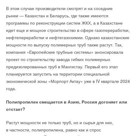
Комментарии
Уведомления отключены
вырастут во Франции, несколько АЭС в Японии вернутся
В этом случае производители смотрят и на соседние
к работе, и на многих рынках будут введены в эксплуатацию
Комментарии
рынки — Казахстан и Беларусь, где также имеются
В этой теме еще нет комментариев
новые реакторы, в том числе в Китае, Индии, Корее
программы по реконструкции систем ЖКХ, а в Казахстане
и Европе. Впрочем, рекорд в данном случае — это громкое
идет еще и мощное строительство в сфере газопереработки,
В этой теме еще нет комментариев
заявление. Доля атомной энергетики в выработке мировой
нефтепереработки и нефтегазохимии. Однако казахстанские
Добавить комментарий
электроэнергии мала, и вряд ли будет расти в обозримой
мощности по выпуску полимерных труб также растут. Так,
Добавить комментарий
перспективе. По недавней оценке МЭА, ветроэнергетика
Ваше имя *
компания «Европейские трубные системы» анонсировала
обойдет атомную энергетику по выработке в 2025,
проект по строительству завода гибких полимерных
Ваше имя *
а солнечная энергетика в 2026 году.
предизолированных труб в Мангистау. Первый его этап
Ваш E-mail *
планируется запустить на территории специальной
МЭА считает, что быстрый рост ВИЭ, а также атомной
экономической зоны «Морпорт Актау» уже в IV квартале 2024
Ваш E-mail *
энергетики может привести к тому, что в ближайшие три года
года.
весь рост потребления электричества в мире будет
Текст комментария
покрываться с помощью низкоуглеродных источников (см.
Полипропилен смещается в Азию, Россия догоняет или
Текст комментария
график).
отстает?
Растут мощности не только труб, но и сырья для них,
в частности, полипропилена, равно как и спрос