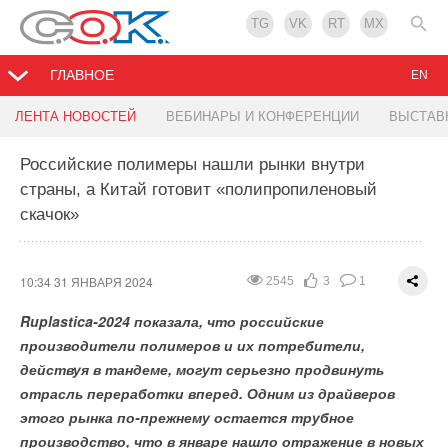
TG
VK
RT
MX
ГЛАВНОЕ
EN
Рост потребления электроэнергии в мире будет
Твердооксидные электролизеры могут снизить
Беларусь сократила выбросы парниковых газов
Японцы будут покупать зеленый аммиак в
ЛЕНТА НОВОСТЕЙ
ВЕБИНАРЫ И КОНФЕРЕНЦИИ
ВЫСТАВ
покрыт низкоуглеродными источниками — МЭА
энергозатраты на производство водорода на
до уровня, который планировался только в 2030
Индии
30%
году
Российские полимеры нашли рынки внутри
страны, а Китай готовит «полипропиленовый
10:32 31 ЯНВАРЯ 2024
12:46 29 ЯНВАРЯ 2024
2389
1651
2
1
0
0
скачок»
11:45 30 ЯНВАРЯ 2024
11:17 30 ЯНВАРЯ 2024
1818
1705
1
2
0
0
10:34 31 ЯНВАРЯ 2024
2545
3
1
Ruplastica-2024 показала, что российские
производители полимеров и их потребители,
действуя в тандеме, могут серьезно продвинуть
отрасль переработки вперед. Одним из драйверов
этого рынка по-прежнему остается трубное
производство, что в январе нашло отражение в новых