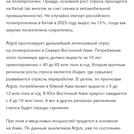
на полипропилен. Правда, основной рост спроса приходится
на Китай (во многом за счет скачка в автомобильной
промышленности). Не случайно импорт российского
полипропилена в Китай в 2023 году вырос на 1
3
%, тогда как
закупки полиэтилена сократились.
Argus прогнозирует дальнейший интенсивный спрос
на полипропилен в Северо-Восточной Азии. Потребление
этого полимера здесь должно вырасти за 10 лет
В докладе отмечается, что увеличение производства
ориентировочно с 40 до 65 млн тонн в год. Вторым крупным
электроэнергии из возобновляемых источников энергии
регионом роста спроса является Индия, где серьезно
и ядерной энергии, по-видимому, приводит к снижению
развивается отрасль переработки. В целом, по прогнозам
выбросов в энергетическом секторе. Ожидается, что
Argus, потребление в Южной Азии может вырасти с 5 до
глобальные выбросы от производства электроэнергии
12 млн тонн в год. В Юго-Восточной Азии прирост ожидается
сократятся на 2,
4
% в 2024 году, после чего последует
с 4 до 10 млн тонн. А вот в других регионах увеличение
дальнейшее снижение (но меньшими темпами) в 2025
спроса будет гораздо скромнее.
и 2026 годах.
При этом и ввод новых мощностей придется в основном
Согласно отчету, Африка стоит особняком в тенденциях
на Азию. По данным аналитиков Argus, уже по состоянию
спроса на электроэнергию. В то время как потребление