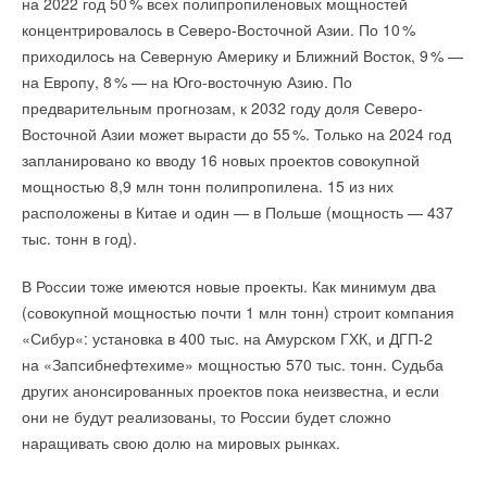
на 2022 год 5
0
% всех полипропиленовых мощностей
электроэнергии на душу населения в Индии и Юго-
концентрировалось в Северо-Восточной Азии. По 1
0
%
Восточной Азии быстро росло, в Африке оно практически
приходилось на Северную Америку и Ближний Восток,
9
% —
стагнирует уже более трех десятилетий. «
Потребление
на Европу,
8
% — на Юго-восточную Азию. По
электроэнергии является ключевым индикатором
предварительным прогнозам, к 2032 году доля Северо-
экономического развития в любой стране, и это мрачный
Восточной Азии может вырасти до 5
5
%. Только на 2024 год
знак, что в Африке оно не изменялось в расчете на душу
запланировано ко вводу 16 новых проектов совокупной
населения на протяжении более трех десятилетий
», —
мощностью 8,9 млн тонн полипропилена. 15 из них
говорит
исполнительный директор МЭА Фатих Бироль
.
расположены в Китае и один — в Польше (мощность — 437
тыс. тонн в год).
Думаю, что представители китайской солнечной индустрии,
обладатели гигантских неиспользуемых мощностей по
В России тоже имеются новые проекты. Как минимум два
производству солнечных модулей, с вожделением смотрят
(совокупной мощностью почти 1 млн тонн) строит компания
на африканский континент как на перспективный рынок
«Сибур«: установка в 400 тыс. на Амурском ГХК, и ДГП-2
сбыта.
на «Запсибнефтехиме» мощностью 570 тыс. тонн. Судьба
других анонсированных проектов пока неизвестна, и если
ИСТОЧНИК:
RENEN.RU
они не будут реализованы, то России будет сложно
наращивать свою долю на мировых рынках.
Читайте по теме: