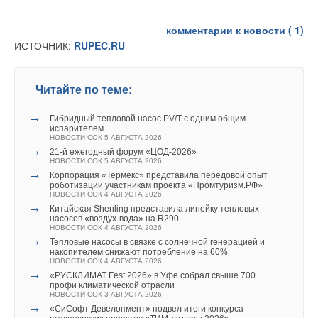
→
Тепловые насосы в связке с солнечной генерацией и
накопителем снижают потребление на 60%
комментарии к новости (
1
)
НОВОСТИ СОК 4 АВГУСТА 2026
ИСТОЧНИК:
RUPEC.RU
→
США запретили использование иностранных
инверторов
НОВОСТИ СОК 31 ИЮЛЯ 2026
→
Уже через месяц в России можно будет устанавливать
Читайте по теме:
солнечные панели в МКД
НОВОСТИ СОК 30 ИЮЛЯ 2026
→
ВИЭ обойдут уголь по выработке электроэнергии в
→
Гибридный тепловой насос PV/T с одним общим
текущем году
испарителем
НОВОСТИ СОК 27 ИЮЛЯ 2026
НОВОСТИ СОК 5 АВГУСТА 2026
→
Китай опубликовал план развития сектора ВИЭ на
→
21-й ежегодный форум «ЦОД-2026»
период 2026-2030 гг.
НОВОСТИ СОК 5 АВГУСТА 2026
НОВОСТИ СОК 24 ИЮЛЯ 2026
→
Корпорация «Термекс» представила передовой опыт
→
В Дагестане ввели вторую очередь крупнейшей в России
роботизации участникам проекта «Промтуризм.РФ»
ветроэлектростанции
НОВОСТИ СОК 4 АВГУСТА 2026
НОВОСТИ СОК 23 ИЮЛЯ 2026
→
Китайская Shenling представила линейку тепловых
→
LONGi вновь установила мировой рекорд
насосов «воздух-вода» на R290
эффективности тандемных солнечных элементов —
НОВОСТИ СОК 4 АВГУСТА 2026
35,5%
→
Тепловые насосы в связке с солнечной генерацией и
НОВОСТИ СОК 22 ИЮЛЯ 2026
накопителем снижают потребление на 60%
→
Германия подключила более 1 ГВт морской
НОВОСТИ СОК 4 АВГУСТА 2026
ветроэнергетики за полгода
→
«РУСКЛИМАТ Fest 2026» в Уфе собрал свыше 700
НОВОСТИ СОК 22 ИЮЛЯ 2026
профи климатической отрасли
→
В КНР ввели в строй «самую высоковольтную» СНЭ
НОВОСТИ СОК 3 АВГУСТА 2026
ёмкостью 9 ГВт*ч
→
«СиСофт Девелопмент» подвел итоги конкурса
НОВОСТИ СОК 21 ИЮЛЯ 2026