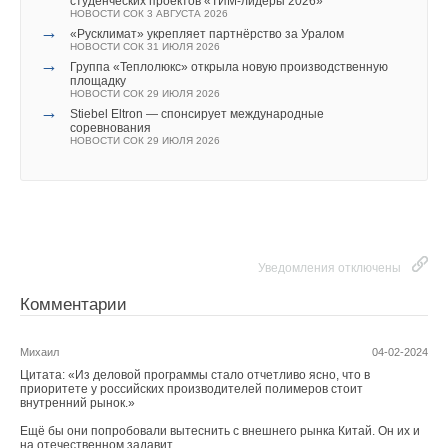
студенческих проектов «ТИМ-лидеры 2026»
→
Впервые на Heat&Power: Форум «Собственная
НОВОСТИ СОК 3 АВГУСТА 2026
генерация»
→
«Русклимат» укрепляет партнёрство за Уралом
НОВОСТИ СОК 17 ИЮЛЯ 2026
НОВОСТИ СОК 31 ИЮЛЯ 2026
→
Группа «Теплолюкс» открыла новую производственную
площадку
НОВОСТИ СОК 29 ИЮЛЯ 2026
→
Stiebel Eltron — спонсирует международные
соревнования
НОВОСТИ СОК 29 ИЮЛЯ 2026
Уведомления отключены
Комментарии
В этой теме еще нет комментариев
Уведомления отключены
Комментарии
Добавить комментарий
Михаил
04-02-2024
Ваше имя *
Цитата: «Из деловой программы стало отчетливо ясно, что в
приоритете у российских производителей полимеров стоит
внутренний рынок.»
Ваш E-mail *
Ещё бы они попробовали вытеснить с внешнего рынка Китай. Он их и
на отечественном задавит.