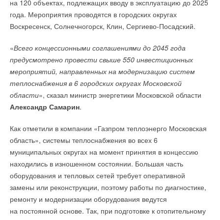
к ее очистке нужно подходить серьезно. Было принято
на 120 объектах, подлежащих вводу в эксплуатацию до 2025
компенсирует потребности общества. Старые аккумуляторы,
управления и резервуар установлены на общей цокольной
решение применять запатентованную технологию BWT-
года. Мероприятия проводятся в городских округах
по словам экспертов, также получат вторую жизнь.
раме.
Quantozonverfahren, которая включает в себя
Воскресенск, Солнечногорск, Клин, Сергиево-Посадский.
озонирование в комбинации с минимальным
Кроме того, аккумуляторы в электрокарах можно
Преимущества моноблочных электрических котлов
Невский
хлорированием. Такой способ фильтрации уничтожает
«
Всего концессионными соглашениями до 2045 года
использовать, не извлекая их из машин. Ученые описали
все вирусы и бактерии, убирает неприятный запах
предусмотрено провести свыше 550 инвестиционных
Компактность. Моноблочные котлы занимают меньше
способ, при котором автолюбители будут подключать
в помещении бассейнов, но при этом не вызывает сухости
места, чем оборудование стандартной конструкции.
мероприятий, направленных на модернизацию систем
машины к домашней электросети и пользоваться их
Безопасность. Все электрические соединения между
и раздражения слизистых и кожи
», — рассказал
теплоснабжения в 6 городских округах Московской
батареей при необходимости. Также при помощи умной
шкафом управления и элементами в проточной части,
руководитель департамента бассейновых технологий
области
», сказал министр энергетики Московской области
зарядки электромобили будут получать энергию лишь в то
выполнены в заводских условиях. Это увеличивает
BWT
Дмитрий Панферов
.
Александр Самарин
.
качество монтажных работ и значительно упрощает
время, когда нагрузка на сеть будет минимальной.
установку котла на месте.
Уменьшение влияния вибраций. Рама котла
Как отметили в компании «Газпром теплоэнерго Московская
Мнение редакции журнала СОК может не совпадать с
укомплектована амортизаторами.
область», системы теплоснабжения во всех 6
мнением авторов данного материала
Степень защиты IP54. Котлы имеют защитный кожух
муниципальных округах на момент принятия в концессию
с дополнительной защитой от влажности и пыли. Для
находились в изношенном состоянии. Большая часть
упрощения и удешевления конструкции возможно
ИСТОЧНИК: LENTA.RU
исполнение без защитного кожуха.
оборудования и тепловых сетей требует оперативной
замены или реконструкции, поэтому работы по диагностике,
Читайте по теме:
ремонту и модернизации оборудования ведутся
Читайте по теме:
на постоянной основе. Так, при подготовке к отопительному
→
Тепловые насосы в связке с солнечной генерацией и