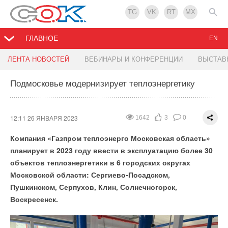
TG
VK
RT
MX
ГЛАВНОЕ
EN
Промышленный электрический котел отопления
Аккумуляторы электрокаров получат вторую
Компания BWT займется очисткой более 7 500
ЛЕНТА НОВОСТЕЙ
ВЕБИНАРЫ И КОНФЕРЕНЦИИ
ВЫСТАВ
«Невский» моноблочной компоновки
жизнь
м3 воды в Краснодаре
Подмосковье модернизирует теплоэнергетику
12:15 25 ЯНВАРЯ 2023
12:09 25 ЯНВАРЯ 2023
12:07 25 ЯНВАРЯ 2023
2197
1552
2409
1
1
1
0
0
0
Промышленный электрический котел отопления
12:11 26 ЯНВАРЯ 2023
1642
3
0
«Невский» моноблочной компоновки
Компания «Газпром теплоэнерго Московская область»
планирует в 2023 году ввести в эксплуатацию более 30
объектов теплоэнергетики в 6 городских округах
Московской области: Сергиево-Посадском,
Пушкинском, Серпухов, Клин, Солнечногорск,
Воскресенск.
Международная группа ученых описала сценарии