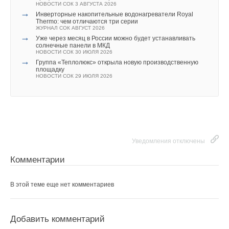
НОВОСТИ СОК 3 АВГУСТА 2026
→
Инверторные накопительные водонагреватели Royal
Thermo: чем отличаются три серии
ЖУРНАЛ СОК АВГУСТ 2026
→
Уже через месяц в России можно будет устанавливать
солнечные панели в МКД
НОВОСТИ СОК 30 ИЮЛЯ 2026
Уведомления отключены
→
Уведомления отключены
Группа «Теплолюкс» открыла новую производственную
площадку
Комментарии
НОВОСТИ СОК 29 ИЮЛЯ 2026
Комментарии
«
На объекте очень высокая пропускная способность — 900
человек в сутки. Время полного водообмена составит 8
В этой теме еще нет комментариев
В этой теме еще нет комментариев
часов. Так как бассейны будут работать круглый год,
необходимо поддерживать определенный микроклимат
внутри помещения. Поэтому для комфортных занятий
Добавить комментарий
Добавить комментарий
Уведомления отключены
в бассейнах температура воды не будет превышать
Ваше имя *
2
7
°C, что соответствует нормам СанПин
», -- объяснил
Комментарии
Ваше имя *
Дмитрий Панферов
.
В этой теме еще нет комментариев
Ваш E-mail *
Во Дворце водных видов спорта будут бесплатно проводить
Ваш E-mail *
занятия по плаванию, прыжкам в воду, синхронному
плаванию, триатлону и водному поло. Современные
Добавить комментарий
Текст комментария
качественные бассейны и трибуны на 3000 мест позволят