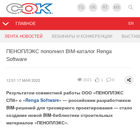
TG
VK
RT
MX
ГЛАВНОЕ
EN
Электромобили «Москвич» начнут собирать на
BAXI Expo и Партнеры: лидеры отопительного
ЛЕНТА НОВОСТЕЙ
ВЕБИНАРЫ И КОНФЕРЕНЦИИ
ВЫСТАВ
заводе Renault
рынка в Уфе
ПЕНОПЛЭКС пополнил BIM-каталог Renga
Software
11:59 17 МАЯ 2022
11:54 17 МАЯ 2022
1743
2561
1
1
0
0
12:01 17 МАЯ 2022
2021
1
0
Результатом совместной работы ООО «ПЕНОПЛЭКС
СПб» с «
Renga Software
» — российским разработчиком
BIM-решений для трехмерного проектирования — стало
создание новой BIM-библиотеки строительных
материалов «ПЕНОПЛЭКС».