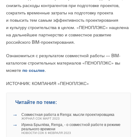
Thermo: чем отличаются три серии
снизить расходы контрагентов при подготовке проектов,
ЖУРНАЛ СОК АВГУСТ 2026
→
сократить временные затраты на подготовку проекта
«Русклимат» укрепляет партнёрство за Уралом
НОВОСТИ СОК 31 ИЮЛЯ 2026
и повысить тем самым эффективность проектирования
→
«БДР Термия Рус» — 25 лет в России. И это только
и культуру строительства в целом. «ПЕНОПЛЭКС» нацелена
начало!
НОВОСТИ СОК 17 ИЮЛЯ 2026
на дальнейшее партнерство и совместное развитие
→
Премиальное решение с максимальной комплектацией:
российского BIM-проектирования.
новый газовый котел Virtuens MCA от De Dietrich
НОВОСТИ СОК 15 ИЮЛЯ 2026
→
Royal Thermo укрепляет технологическое лидерство:
Ознакомиться с результатом совместной работы — BIM-
компания получила патент на новую разработку
НОВОСТИ СОК 3 ИЮЛЯ 2026
каталогом строительных материалов «ПЕНОПЛЭКС» вы
→
Как «Русклимат» формирует новые стандарты в ОВКЭС
можете
по ссылке
.
НОВОСТИ СОК 2 ИЮЛЯ 2026
→
Бренд De Dietrich представил обновленную линейку
стальных котлов серии CA R
ИСТОЧНИК: КОМПАНИЯ «ПЕНОПЛЭКС»
НОВОСТИ СОК 29 ИЮНЯ 2026
→
Российское качество мирового уровня
НОВОСТИ СОК 26 ИЮНЯ 2026
→
«БДР Термия Рус» провела стратегическую
Читайте по теме:
конференцию для дистрибьюторов
НОВОСТИ СОК 24 ИЮНЯ 2026
→
→
Совместная работа в Renga: мысли проектировщика
Kermi выводит на рынок новую линейку стальных
ЖУРНАЛ СОК МАРТ 2023
панельных радиаторов
→
НОВОСТИ СОК 23 ИЮНЯ 2026
Ирина Брылёва, Renga, - о совместной работе в режиме
реального времени
НОВОСТИ СОК 6 ФЕВРАЛЯ 2023