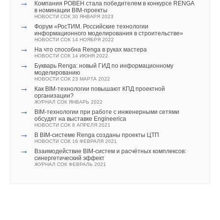
→
Компания РОВЕН стала победителем в конкурсе RENGA
в номинации BIM-проекты
НОВОСТИ СОК 30 ЯНВАРЯ 2023
→
Форум «РосТИМ. Российские технологии
информационного моделирования в строительстве»
Уведомления отключены
НОВОСТИ СОК 14 НОЯБРЯ 2022
→
На что способна Renga в руках мастера
Комментарии
НОВОСТИ СОК 14 ИЮНЯ 2022
→
Букварь Renga: новый ГИД по информационному
моделированию
НОВОСТИ СОК 23 МАРТА 2022
В этой теме еще нет комментариев
→
Как BIM-технологии повышают КПД проектной
организации?
ЖУРНАЛ СОК ЯНВАРЬ 2022
→
BIM-технологии при работе с инженерными сетями
Добавить комментарий
обсудят на выставке Engineerica
НОВОСТИ СОК 8 АПРЕЛЯ 2021
→
Ваше имя *
В BIM-системе Renga созданы проекты ЦТП
НОВОСТИ СОК 16 ФЕВРАЛЯ 2021
→
Взаимодействие BIM-систем и расчётных комплексов:
синергетический эффект
ЖУРНАЛ СОК ФЕВРАЛЬ 2021
Ваш E-mail *
Текст комментария