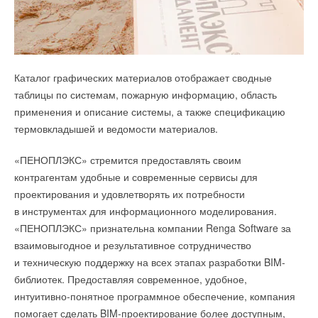
получить электронный билет с индивидуальным номером
гостя.
Уведомления отключены
Получить электронный билет можно пройдя онлайн-
Каталог графических материалов отображает сводные
регистрацию на сайте baxi.ru. После заполнения формы
Комментарии
таблицы по системам, пожарную информацию, область
регистрации, на указанный e-mail придет ответное письмо
применения и описание системы, а также спецификацию
с индивидуальным номером, который будет привязан
В этой теме еще нет комментариев
термовкладышей и ведомости материалов.
к имени и адресу электронной почты гостя. Распечатайте
этот билет или сохраните в телефоне. Онлайн-регистрация
«ПЕНОПЛЭКС» стремится предоставлять своим
Добавить комментарий
позволит вам восстановить билет в случае его утери.
контрагентам удобные и современные сервисы для
Ваше имя *
проектирования и удовлетворять их потребности
Время работы выставки: 09:00–18:00
в инструментах для информационного моделирования.
Онлайн-регистрация
«ПЕНОПЛЭКС» признательна компании Renga Software за
Ваш E-mail *
взаимовыгодное и результативное сотрудничество
и техническую поддержку на всех этапах разработки BIM-
библиотек. Предоставляя современное, удобное,
Читайте по теме:
Текст комментария
интуитивно-понятное программное обеспечение, компания
→
помогает сделать BIM-проектирование более доступным,
Инверторные накопительные водонагреватели Royal