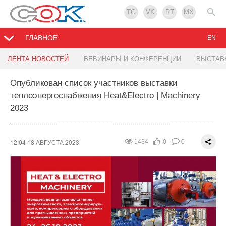
TG
VK
RT
MX
ГЛАВНОЕ
EN
Выбираем кондиционер: главное о
Строительство солнечных электростанций в
ЛЕНТА НОВОСТЕЙ
ВЕБИНАРЫ И КОНФЕРЕНЦИИ
ВЫСТАВ
климатических технологиях на примере линейки
Германии станет ещё проще
Hisense
Опубликован список участников выставки
теплоэнергоснабжения Heat&Electro | Machinery
11:57 18 АВГУСТА 2023
1697
0
0
2023
12:03 18 АВГУСТА 2023
2243
0
0
12:04 18 АВГУСТА 2023
1434
0
0