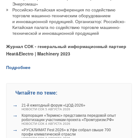
Энергомаш»
Российско-Китайская конференция по содействию
торговле машинно-техническим оборудованием
Главные функции современных сплит-систем
и инновационной продукцией. Организатор: Российско-
Китайская палата по содействию торговле машинно-
С фундаментальными вещами разобрались — переходим
технической и инновационной продукцией
к деталям: чем же всё-таки отличаются системы
Журнал СОК - генеральный информационный партнер
кондиционирования нового поколения от устаревших
Heat&Electro | Machinery 2023
моделей? Всё до банального просто —
многофункциональностью.
Подробнее
Теперь это не просто устройство, которое вы включите пару
раз в год в самый пик жары. Сплит-систему можно
использовать круглый год. Помимо привычного охлаждения
Читайте по теме:
воздуха появляются возможности:
→
21-й ежегодный форум «ЦОД-2026»
обогревать комнату зимой;
НОВОСТИ СОК 5 АВГУСТА 2026
→
очищать и ионизировать воздух;
Корпорация «Термекс» представила передовой опыт
роботизации участникам проекта «Промтуризм.РФ»
и даже проветривать помещение, не открывая окна.
НОВОСТИ СОК 4 АВГУСТА 2026
→
«РУСКЛИМАТ Fest 2026» в Уфе собрал свыше 700
Один прибор решает сразу несколько задач — выгода
профи климатической отрасли