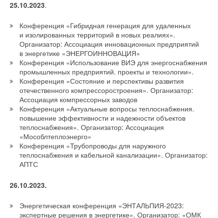
При сравнительно одинаковой мощности инверторные
25.10.2023
.
сплит-системы будут охлаждать помещение быстрее,
В этой теме еще нет комментариев
Конференция «Гибридная генерация для удаленных
а температура будет поддерживаться более точно, без
и изолированных территорий в новых реалиях».
температурных колебаний. Классическому кондиционеру
Организатор: Ассоциация инновационных предприятий
нужно больше времени, чтобы запуститься с нуля и достичь
в энергетике «ЭНЕРГОИННОВАЦИЯ»
Добавить комментарий
Конференция «Использование ВИЭ для энергоснабжения
нужных параметров.
промышленных предприятий. проекты и технологии».
Ваше имя *
Конференция «Состояние и перспективы развития
Инверторные кондиционеры у Hisense представлены
отечественного компрессоростроения». Организатор:
моделями
AIR SENSATION
,
LUX Design
,
EXPERT PRO
,
Ассоциация компрессорных заводов
Ваш E-mail *
ZOOM
и
CRYSTAL
.
Конференция «Актуальные вопросы теплоснабжения.
повышение эффективности и надежности объектов
теплоснабжения». Организатор: Ассоциация
«Мособлтеплоэнерго»
Текст комментария
Конференция «Трубопроводы для наружного
теплоснабжения и кабельной канализации». Организатор:
АПТС
26.10.2023.
Энергетическая конференция «ЭНТАЛЬПИЯ-2023:
экспертные решения в энергетике». Организатор: «ОМК