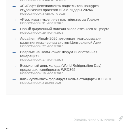
НОВОСТИ СОК 3 АВГУСТА 2026
очевидна.
→
«СиСофт Девелопмент» подвел итоги конкурса
студенческих проектов «ТИМ-лидеры 2026»
НОВОСТИ СОК 3 АВГУСТА 2026
О функционале в подробностях
→
«Русклимат» укрепляет партнёрство за Уралом
НОВОСТИ СОК 31 ИЮЛЯ 2026
→
Разберём подробнее самые важные и востребованные
Новый фирменный магазин Midea открылся в Сургуте
НОВОСТИ СОК 29 ИЮЛЯ 2026
функции современного кондиционера. Начнём с функции
→
Aquatherm Almaty 2026: ключевая платформа для
притока свежего воздуха. Обычный кондиционер только
развития инженерных систем Центральной Азии
НОВОСТИ СОК 27 ИЮЛЯ 2026
охлаждает воздух и с помощью жалюзи направляет его
→
Впервые на Heat&Power: Форум «Собственная
в нужную часть комнаты. Более продвинутые устройства,
генерация»
НОВОСТИ СОК 17 ИЮЛЯ 2026
к примеру,
AIR SENSATION
по сути представляют собой уже
→
Всемирный день холода (World Refrigeration Day)
представил сообщество WRD365
два прибора в одном — кондиционер и приточную
НОВОСТИ СОК 10 ИЮЛЯ 2026
вентиляцию. С улицы поступает насыщенный кислородом
→
Как «Русклимат» формирует новые стандарты в ОВКЭС
НОВОСТИ СОК 2 ИЮЛЯ 2026
свежий воздух, он проходит тщательную очистку,
охлаждается или нагревается и распределяется по комнате.
Теперь можно проветривать помещение без открытия окна.
Шум и пыль с улицы не попадут в дом!
В AIR SENSATION есть датчик CO
, который анализирует
2
Уведомления отключены
качество воздуха, и в зависимости от концентрации