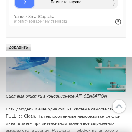
Функция Hi-Nano эффективна и против коронавирусной
инфекции, что подтверждено французской лабораторией
Texcell.
Система очистки в кондиционере AIR SENSATION
Есть у модели и ещё одна фишка: система самоочистки
FULL Ice Clean. На теплообменнике намораживается слой
инея, а затем при интенсивном таянии все загрязнения
вымываются в дренаж. Результат — эффективная работа