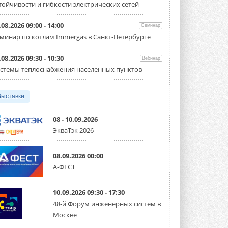
тойчивости и гибкости электрических сетей
Испытания прошли на собственной
производственной площадке и были ...
3 АВГУСТА 2026
.08.2026 09:00 - 14:00
Семинар
минар по котлам Immergas в Санкт-Петербурге
Samsung выпускает VRF-
систему DVM на R32
Линейка включает семь типоразмеров
.08.2026 09:30 - 10:30
Вебинар
производительностью от 22,4 до 56 кВт.
стемы теплоснабжения населенных пунктов
Суммарная длина трубопроводов ...
3 АВГУСТА 2026
Выставки
«СиСофт Девелопмент» подвел
итоги конкурса студенческих
проектов «ТИМ-лидеры 2026»
08 - 10.09.2026
Новый сезон конкурса «ТИМ-лидеры»
ЭкваТэк 2026
стартует уже в сентябре 2026 года ...
3 АВГУСТА 2026
08.09.2026 00:00
«Русклимат» укрепляет
А-ФЕСТ
партнёрство за Уралом
Президент Омского землячества в
Москве Михаил Тимошенко посетил
Омск с трёхдневным рабочим визитом ...
10.09.2026 09:30 - 17:30
31 ИЮЛЯ 2026
48-й Форум инженерных систем в
Москве
Carrier модернизирует