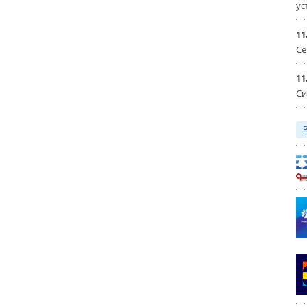
ус
11
Се
11
Си