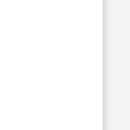
Stiebel Eltron — спонсирует
международные соревнования
25 спортсменов, выступающих в
прыжках с трамплина и лыжном
двоеборье на международных ...
29 ИЮЛЯ 2026
Новый фирменный магазин
Midea открылся в Сургуте
Компания «Даичи» совместно с
партнером «Энердрим» открыла новый
фирменный магазин Midea в Сургуте ...
29 ИЮЛЯ 2026
Токио — лидер по
интенсивности использования
кондиционеров
Данные получены в ходе очередного
опроса Daikin о восприятии жары ...
28 ИЮЛЯ 2026
CDU производства LG прошёл
валидацию NVIDIA для ИИ-дата-
центров
Компания становится официальным