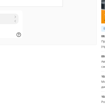
08
Пр
(п
09
Ав
сэ
10
Мо
да
10
Ро