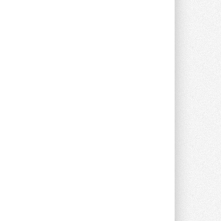
партнёром NVIDIA по системам ...
28 ИЮЛЯ 2026
В Великобритании предлагают
сделать кондиционирование
обязательным для новостроек
Либеральные демократы внесли
предложение оснащать все новые ...
1
28 ИЮЛЯ 2026
В Подмосковье запустят
производство холодильной
техники и теплообменного
оборудования
Проект реализует компания «ВЕЗА» ...
28 ИЮЛЯ 2026
Ридан объявил о старте продаж
автоматического
балансировочного клапана
Клапан APT‑R3 производится на заводе
в Лешково (Московская область) ...
27 ИЮЛЯ 2026
Шумоглушители собственного
производства от компании
TURKOV