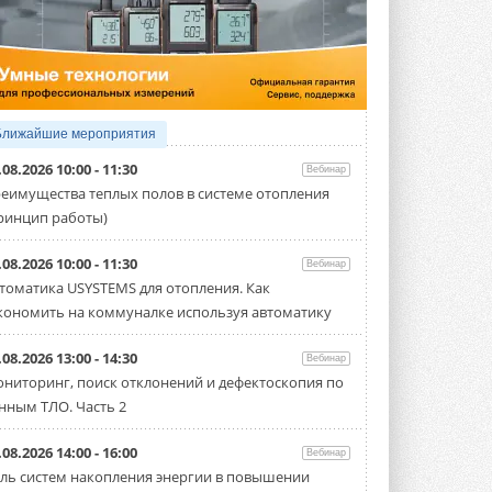
5 АВГУСТА 2026
Китайская Shenling представила
линейку тепловых насосов
«воздух-вода» на R290
Серия ThermaX R290 All-In-One
включает три модели ...
Ближайшие мероприятия
4 АВГУСТА 2026
.08.2026 10:00 - 11:30
Вебинар
Тепловые насосы в связке с
еимущества теплых полов в системе отопления
солнечной генерацией и
ринцип работы)
накопителем снижают
потребление на 60%
Исследователи из Италии установили ...
.08.2026 10:00 - 11:30
Вебинар
4 АВГУСТА 2026
томатика USYSTEMS для отопления. Как
кономить на коммуналке используя автоматику
«РУСКЛИМАТ Fest 2026» в Уфе
собрал свыше 700 профи
климатической отрасли
.08.2026 13:00 - 14:30
Вебинар
Организатором выступил торгово-
ниторинг, поиск отклонений и дефектоскопия по
производственный холдинг ...
нным ТЛО. Часть 2
3 АВГУСТА 2026
«Датарк» испытал модульный
.08.2026 14:00 - 16:00
Вебинар
ЦОД с плотностью 54 кВт на
ль систем накопления энергии в повышении
стойку