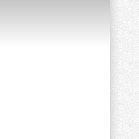
Канальные вентиляторы с ЕС-
двигателями Sysimple TRS EC
Poti
Новинка от Системэйр —
прямоугольный канальный ...
30 ИЮЛЯ 2026
Краска для окон: как выбрать
состав, который не
растрескается после первой
зимы
Частые вопросы о краске для окон ...
30 ИЮЛЯ 2026
СИЭНПИ РУС представила
новую серию консольных
насосов NM
Усовершенствованная гидравлика
помогает снизить энергопотребление ...
30 ИЮЛЯ 2026
Группа «Теплолюкс» открыла
новую производственную
площадку
Открытие нового завода состоялось
сегодня в Мытищах ...
29 ИЮЛЯ 2026