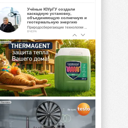
Учёные ЮУрГУ создали
каскадную установку,
объединяющую солнечную и
геотермальную энергию
Природосберегающие технологии ...
ВЧЕРА
Для Арктики создали
Реклама
технологию защиты
ветрогенераторов от аварий
Разработка учитывает влияние
мерзлоты, обледенения и снеговых ...
ВЧЕРА
Гибридный тепловой насос PV/T
с одним общим испарителем
Исследователи предложили
конструкцию двухисточникового ...
5 АВГУСТА 2026
Реклама
21-й ежегодный форум
«ЦОД-2026»
Мероприятие пройдет 2-3 сентября в
отеле Radisson Slavyanskaya. Форум
посетит более двух тысяч участников ...