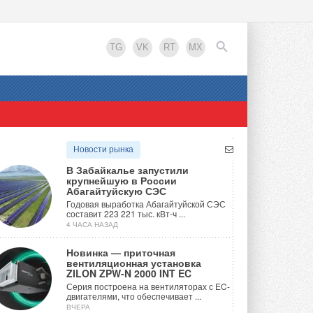
TG
VK
RT
MX
EN
Новости рынка
В Забайкалье запустили
крупнейшую в России
Абагайтуйскую СЭС
Годовая выработка Абагайтуйской СЭС
составит 223 221 тыс. кВт-ч ...
4 ЧАСА НАЗАД
Новинка — приточная
вентиляционная установка
ZILON ZPW-N 2000 INT EC
Серия построена на вентиляторах с EC-
двигателями, что обеспечивает ...
ВЧЕРА