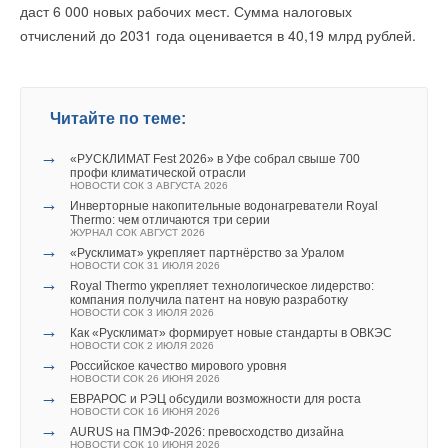
Ваше имя *
даст 6 000 новых рабочих мест. Сумма налоговых
задаваемые вопросы о раздельном сборе.
отчислений до 2031 года оценивается в 40,19 млрд рублей.
Добавить комментарий
Ваш E-mail *
Интерактивный музей мусора в подмосковном
Ваше имя *
Егорьевске
Читайте по теме:
Его создала экоактивист Евгения Буланова.
Текст комментария
→
Ваш E-mail *
«РУСКЛИМАТ Fest 2026» в Уфе собрал свыше 700
Экомузей
«МУЗМУС»
расположился в здании бывшей
профи климатической отрасли
НОВОСТИ СОК 3 АВГУСТА 2026
Меланжевой фабрики. В нем представлено более ста
→
Инверторные накопительные водонагреватели Royal
авторских работ. Для посетителей проводят экскурсии и
Thermo: чем отличаются три серии
Текст комментария
ЖУРНАЛ СОК АВГУСТ 2026
мастер-классы, на которых они не только смотрят и
→
«Русклимат» укрепляет партнёрство за Уралом
слушают, но и играют, общаются, разгадывают загадки и
НОВОСТИ СОК 31 ИЮЛЯ 2026
→
даже трогают экспонаты руками.
Royal Thermo укрепляет технологическое лидерство:
компания получила патент на новую разработку
НОВОСТИ СОК 3 ИЮЛЯ 2026
→
История музея началась с первого субботника, когда она
Как «Русклимат» формирует новые стандарты в ОВКЭС
НОВОСТИ СОК 2 ИЮЛЯ 2026
призвала жителей убрать свалку у деревенского пруда.
→
Российское качество мирового уровня
Одним из первых экспонатов музея стала «Планета Земля»,
НОВОСТИ СОК 26 ИЮНЯ 2026
→
ЕВРАРОС и РЭЦ обсудили возможности для роста
Евгения с дочкой сделали ее в июне-июле 2019 года. Сейчас
НОВОСТИ СОК 16 ИЮНЯ 2026
в музее около сотни экспонатов. Например, на стенде про
→
AURUS на ПМЭФ-2026: превосходство дизайна
НОВОСТИ СОК 10 ИЮНЯ 2026