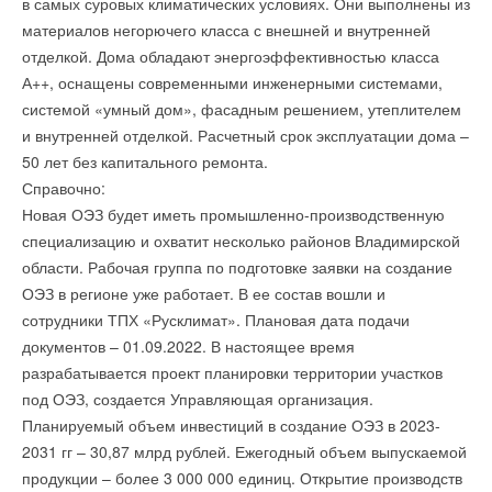
в самых суровых климатических условиях. Они выполнены из
текущем году
НОВОСТИ СОК 17 АПРЕЛЯ 2024
НОВОСТИ СОК 27 ИЮЛЯ 2026
Его можно скачать бесплатно в Google play и в Apple store.
материалов негорючего класса с внешней и внутренней
→
Tesla ищет место для фабрики в Индии
→
Китай опубликовал план развития сектора ВИЭ на
НОВОСТИ СОК 8 АПРЕЛЯ 2024
Разработчик приложения - автор проекта
отделкой. Дома обладают энергоэффективностью класса
период 2026-2030 гг.
→
Tesla достигла важной вехи: автопроизводитель
НОВОСТИ СОК 24 ИЮЛЯ 2026
«Экорасхламление: Вторая жизнь вещам» Юлия Суханова.
А++, оснащены современными инженерными системами,
выпустил 6 млн электромобилей
→
В Дагестане ввели вторую очередь крупнейшей в России
НОВОСТИ СОК 2 АПРЕЛЯ 2024
системой «умный дом», фасадным решением, утеплителем
ветроэлектростанции
→
Электротранспорт опередил ВИЭ по темпам
НОВОСТИ СОК 23 ИЮЛЯ 2026
Ecomap
позволяет находить ближайшие пункты раздельного
и внутренней отделкой. Расчетный срок эксплуатации дома –
привлечения инвестиций
→
LONGi вновь установила мировой рекорд
НОВОСТИ СОК 18 МАРТА 2024
сбора отходов или места, куда можно сдать вещи на
50 лет без капитального ремонта.
эффективности тандемных солнечных элементов —
35,5%
благотворительность. На карте можно найти пункты приема
Справочно:
НОВОСТИ СОК 22 ИЮЛЯ 2026
стекла, пластика, металла, макулатуры, тетра пака, пакетов,
→
Новая ОЭЗ будет иметь промышленно-производственную
Германия подключила более 1 ГВт морской
ветроэнергетики за полгода
батареек, ртутных ламп, градусников, шин, аккумуляторов,
специализацию и охватит несколько районов Владимирской
НОВОСТИ СОК 22 ИЮЛЯ 2026
электрохлама и «добрых крышечек».
области. Рабочая группа по подготовке заявки на создание
Уведомления отключены
ОЭЗ в регионе уже работает. В ее состав вошли и
Приложение охватывает более 3000 точек, а также
сотрудники ТПХ «Русклимат». Плановая дата подачи
Комментарии
предоставляет информацию о точках приема вещей на
документов – 01.09.2022. В настоящее время
благотворительность.
разрабатывается проект планировки территории участков
Уведомления отключены
В этой теме еще нет комментариев
под ОЭЗ, создается Управляющая организация.
В нем можно вести личную статистику и отслеживать
Комментарии
Планируемый объем инвестиций в создание ОЭЗ в 2023-
динамику сданных отходов и таким образом оценить свой
2031 гг – 30,87 млрд рублей. Ежегодный объем выпускаемой
Добавить комментарий
личный вклад в сохранение окружающей среды. Также есть
продукции – более 3 000 000 единиц. Открытие производств
В этой теме еще нет комментариев
справочник, в котором собраны ответы на наиболее часто