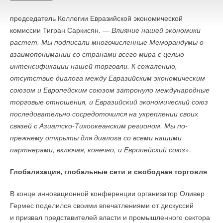
человек
, — отметил на инновационной конференции
Предоставление пресс-материалов и организация
председатель Коллегии Евразийской экономической
индивидуальных интервью:
комиссии Тигран Саркисян. —
Влияние нашей экономики
растет. Мы подписали многочисленные Меморандумы о
Мария Коренная (менеджер по маркетингу и рекламе): +7
взаимопонимании со странами всего мира с целью
(812) 777-04-07 доб. 615;
интенсификации нашей торговли. К сожалению,
отсутствие диалога между Евразийским экономическим
e-mail:
adv@farexpo.ru
союзом и Европейским союзом затронуло международные
торговые отношения, и Евразийский экономический союз
последовательно сосредоточился на укреплении своих
связей с Азиатско-Тихоокеанским регионом. Мы по-
Уведомления отключены
прежнему открыты для диалога со всеми нашими
партнерами, включая, конечно, и Европейский союз
».
Комментарии
Глобализация, глобальные сети и свободная торговля
В этой теме еще нет комментариев
В конце инновационной конференции организатор Оливер
Гермес поделился своими впечатлениями от дискуссий
Добавить комментарий
и призвал представителей власти и промышленного сектора