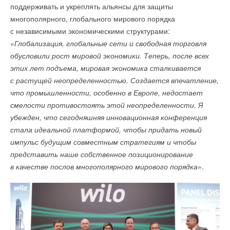
поддерживать и укреплять альянсы для защиты
Ваше имя *
многополярного, глобального мирового порядка
с независимыми экономическими структурами:
Ваш E-mail *
«
Глобализация, глобальные сети и свободная торговля
обусловили рост мировой экономики. Теперь, после всех
этих лет подъема, мировая экономика сталкивается
Текст комментария
с растущей неопределенностью. Создается впечатление,
что промышленности, особенно в Европе, недостает
смелости противостоять этой неопределенности. Я
убежден, что сегодняшняя инновационная конференция
стала идеальной платформой, чтобы придать новый
импульс будущим совместным стратегиям и чтобы
представить наше собственное позиционирование
в качестве послов многополярного мирового порядка
».