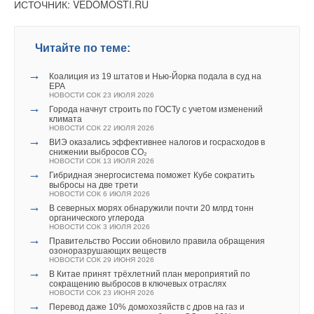
ИСТОЧНИК: VEDOMOSTI.RU
ДА
НЕТ
3
из
4
пользователей считают этот комментарий полезным
Читайте по теме:
→
Коалиция из 19 штатов и Нью-Йорка подала в суд на
Добавить комментарий
EPA
НОВОСТИ СОК 23 ИЮЛЯ 2026
→
Ваше имя *
Города начнут строить по ГОСТу с учетом изменений
климата
НОВОСТИ СОК 22 ИЮЛЯ 2026
→
ВИЭ оказались эффективнее налогов и госрасходов в
снижении выбросов CO₂
Ваш E-mail *
НОВОСТИ СОК 13 ИЮЛЯ 2026
→
Гибридная энергосистема поможет Кубе сократить
выбросы на две трети
НОВОСТИ СОК 6 ИЮЛЯ 2026
→
Текст комментария
В северных морях обнаружили почти 20 млрд тонн
органического углерода
НОВОСТИ СОК 3 ИЮЛЯ 2026
→
Правительство России обновило правила обращения
озоноразрушающих веществ
НОВОСТИ СОК 29 ИЮНЯ 2026
→
В Китае принят трёхлетний план мероприятий по
сокращению выбросов в ключевых отраслях
НОВОСТИ СОК 23 ИЮНЯ 2026
→
Перевод даже 10% домохозяйств с дров на газ и