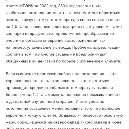
классических установок с большой энергоемкостью
дополнительно повысить КПД устройства, что необходимо
отчете МГЭИК за 2022 год, 230 предполагают, что
и соответственно высокой себестоимостью очистки
для создания коммерчески рентабельных систем для
глобальное потепление может в конечном итоге обратиться
Ваш E-mail *
воды
», — уточняется в релизе.
производства водородного топлива. Их разработка приблизит
вспять, в результате чего температура снова снизится почти
человечество к созданию полноценной возобновляемой
на 1,
5
°C по сравнению с доиндустриальным уровнем. Такие
Отмечается, что возможность многократного использования
энергетики на базе водорода, подытожили Каретти и ее
сценарии подразумевают продолжение преобразования
сорбентов и фильтров также упрощает и удешевляет
коллеги.
Текст комментария
энергии и большее внедрение таких технологий, как,
обслуживание, одновременно решая проблему «
с
например, улавливание углерода. Проблема их реализации
ИСТОЧНИК: ТАСС
утилизацией сорбированной массы и осадка
».
состоит в том, что многие страны не предпринимают
обещанных ими действий по борьбе с изменением климата.
Технология, разработанная новокузнецким предприятием
Читайте по теме:
«Изот», успешно прошла экспертизу в «Сколково», компания
Если смягчение прогнозов глобального потепления — это
получила статус резидента и вошла в кластер «Энерготех»,
→
хорошая новость, то плохая новость — это то, что уже
Учёные ЮУрГУ создали каскадную установку,
что позволяет для дальнейшего развития пользоваться
объединяющую солнечную и геотермальную энергию
происходит: средние глобальные температуры выросли
НОВОСТИ СОК 6 АВГУСТА 2026
всеми возможностями инновационного центра —
→
более чем на 1,
1
°C с момента появления промышленности
Для Арктики создали технологию защиты
налоговыми и таможенными льготами, грантовыми
ветрогенераторов от аварий
и двигателей внутреннего сгорания. И этот уровень
НОВОСТИ СОК 6 АВГУСТА 2026
и менторскими программами, а также другими мерами
→
потепления составляет менее половины того, что наиболее
Гибридный тепловой насос PV/T с одним общим
поддержки.
испарителем
вероятно к концу столетия. Возьмем, к примеру, аномальную
НОВОСТИ СОК 5 АВГУСТА 2026
→
жару, обрушившуюся на северо-запад Тихого океана в июне
CDU производства LG прошёл валидацию NVIDIA для
ИИ-дата-центров
2021 года. Ученые быстро определили, что жара была