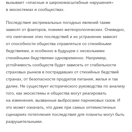
вызывает «опасные и широкомасштабные нарушения»
ЖУРНАЛ СОК МАЙ 2026
→
в экосистемах и сообществах.
РАВВ представила ключевые вызовы для отрасли
водоснабжения и водоотведения России
В этой теме еще нет комментариев
НОВОСТИ СОК 7 АПРЕЛЯ 2026
Последствия экстремальных погодных явлений также
→
Оценка тепловой эффективности подраковинного
рекуператора сточных вод
зависят от факторов, помимо метеорологических. Очевидно,
ЖУРНАЛ СОК АПРЕЛЬ 2026
Добавить комментарий
что смягчение этих последствий и их устранение зависит
→
Сравнительный анализ проблем с сантехникой и
вентиляцией в Азии, Европе и США
от способности общества справляться со стихийными
Ваше имя *
ЖУРНАЛ СОК АПРЕЛЬ 2026
бедствиями, и особенно в будущем с несколькими
стихийными бедствиями одновременно. Например,
устойчивость сообществ будет зависеть от стабильности
Ваш E-mail *
страховых рынков в пострадавших от стихийных бедствий
странах, от безопасности продуктов питания, жилья и так
Уведомления отключены
далее. Не существует исторического руководства по анализу
Текст комментария
того, как экосистемы и общества могут реагировать
Комментарии
на изменения, вызванные выбросами парниковых газов. И
это может означать, что даже при самых оптимистичных
Борис
12-01-2023
сценариях потепления последствия для планеты могут быть
Явление электролиза было открыто в самом начале XIX в. Первые
систематические исследования тока в электролитах провел Фарадей в
разрушительными.
1833—1834 гг. В Сколково об этом знают?
Комментарий полезен?