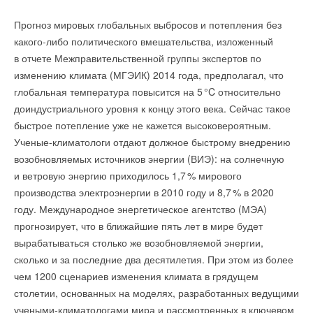
→
США запретили использование иностранных
из соединений металлов и полимеров поглощают солнечные
инверторов
НОВОСТИ СОК 31 ИЮЛЯ 2026
Прогноз мировых глобальных выбросов и потепления без
лучи и преобразуют их энергию в электрический ток.
→
Уже через месяц в России можно будет устанавливать
какого-либо политического вмешательства, изложенный
Электричество взаимодействует с молекулами воды
солнечные панели в МКД
НОВОСТИ СОК 30 ИЮЛЯ 2026
в отчете Межправительственной группы экспертов по
и заставляет их расщепляться на кислород и водород.
→
Уведомления отключены
ВИЭ обойдут уголь по выработке электроэнергии в
изменению климата (МГЭИК) 2014 года, предполагал, что
текущем году
НОВОСТИ СОК 27 ИЮЛЯ 2026
Используя этот материал, ученые разработали прототип
глобальная температура повысится на
5
°C относительно
Комментарии
солнечного генератора водорода, который представляет
доиндустриального уровня к концу этого века. Сейчас такое
собой емкость с газодиффузионным электродом
быстрое потепление уже не кажется высоковероятным.
В этой теме еще нет комментариев
и мембраной. Она избирательно пропускает через себя
Ученые-климатологи отдают должное быстрому внедрению
только водородное топливо. Последующие тесты показали,
возобновляемых источников энергии (ВИЭ): на солнечную
Добавить комментарий
что устройство успешно поглощало водяной пар
и ветровую энергию приходилось 1,
7
% мирового
Уведомления отключены
«
Атомарный кислород, являясь сильнейшим окислителем,
и расщепляло его, используя около 4
0
% энергии
производства электроэнергии в 2010 году и 8,
7
% в 2020
Комментарии
Ваше имя *
более чем в 300 раз эффективнее хлорной извести,
поглощенного устройством света, для разложения воды. По
году. Международное энергетическое агентство (МЭА)
которая повсеместно используется для дезинфекции
словам физиков, данная установка полностью прозрачна
прогнозирует, что в ближайшие пять лет в мире будет
В этой теме еще нет комментариев
воды. Одно из главных преимуществ нового
и способна работать очень долго без вмешательства
вырабатываться столько же возобновляемой энергии,
Ваш E-mail *
оборудования — автоматическая регулировка
человека. А для ее функционирования, как отмечают
сколько и за последние два десятилетия. При этом из более
производительности станции при изменении потока
ученые, необходим только солнечный свет и свежий воздух.
чем 1200 сценариев изменения климата в грядущем
Добавить комментарий
и уровня загрязнения очищаемой воды. Это значительно
столетии, основанных на моделях, разработанных ведущими
Текст комментария
сокращает энергопотребление, что решает проблему
Дальнейшие опыты, как надеются ученые, позволят им
учеными-климатологами мира и рассмотренных в ключевом
Ваше имя *