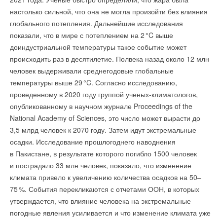
НОВОСТИ СОК 28 ИЮЛЯ 2026
→
настолько сильной, что она не могла произойти без влияния
Китай опубликовал план развития сектора ВИЭ на
комментарии к новости (
1
)
период 2026-2030 гг.
глобального потепления. Дальнейшие исследования
ИСТОЧНИК: RIA.RU
НОВОСТИ СОК 24 ИЮЛЯ 2026
→
Сколтех улучшил температурный мониторинг
показали, что в мире с потеплением на
2
°C выше
инженерных систем
доиндустриальной температуры такое событие может
НОВОСТИ СОК 22 ИЮЛЯ 2026
Читайте по теме:
→
Ученые создали лопасти для ветряков, которые на 80%
происходить раз в десятилетие. Полвека назад около 12 млн
легче алюминиевых
человек выдерживали среднегодовые глобальные
НОВОСТИ СОК 7 ИЮЛЯ 2026
→
Новая автоматическая система умягчения JUDO i-soft
→
В северных морях обнаружили почти 20 млрд тонн
температуры выше 2
9
°C. Согласно исследованию,
PRO L
органического углерода
НОВОСТИ СОК 20 ИЮЛЯ 2026
проведенному в 2020 году группой ученых-климатологов,
НОВОСТИ СОК 3 ИЮЛЯ 2026
→
SYRLock — счет на секунды
→
Ученые создали биоуглерод для каталитического
НОВОСТИ СОК 14 ИЮЛЯ 2026
опубликованному в научном журнале Proceedings of the
разложения метана
→
Минэкономразвития вводит статус «технологических
National Academy of Sciences, это число может вырасти до
НОВОСТИ СОК 2 ИЮЛЯ 2026
лидеров»
→
Водородный аккумулятор с неограниченным сроком
НОВОСТИ СОК 7 ИЮЛЯ 2026
3,5 млрд человек к 2070 году. Затем идут экстремальные
хранения
→
В России хотят создать федеральную систему
НОВОСТИ СОК 1 ИЮЛЯ 2026
осадки. Исследование прошлогоднего наводнения
мониторинга аварийности в ЖКХ
НОВОСТИ СОК 18 ИЮНЯ 2026
в Пакистане, в результате которого погибло 1500 человек
→
BWT представил фильтр нового поколения BWT MACH
и пострадало 33 млн человек, показало, что изменение
для холодной воды на входе в дом
НОВОСТИ СОК 11 ИЮНЯ 2026
климата привело к увеличению количества осадков на 50–
→
Опубликовано учебно-методическое пособие РАВВ для
7
5
%. События перекликаются с отчетами ООН, в которых
водоканалов
НОВОСТИ СОК 1 ИЮНЯ 2026
утверждается, что влияние человека на экстремальные
Уведомления отключены
→
Влияние концентрации активного ила на скорость
погодные явления усиливается и что изменение климата уже
потребления кислорода в системах биоочистки сточных
Комментарии
вод