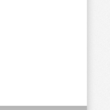
В Великобритании предлагают
сделать кондиционирование
обязательным для новостроек
Либеральные демократы внесли
предложение оснащать все новые ...
1
28 ИЮЛЯ 2026
В Подмосковье запустят
производство холодильной
техники и теплообменного
оборудования
Проект реализует компания «ВЕЗА» ...
28 ИЮЛЯ 2026
Ридан объявил о старте продаж
автоматического
балансировочного клапана
Клапан APT‑R3 производится на заводе
в Лешково (Московская область) ...
27 ИЮЛЯ 2026
Шумоглушители собственного
производства от компании
TURKOV
Новая линейка пластинчатых