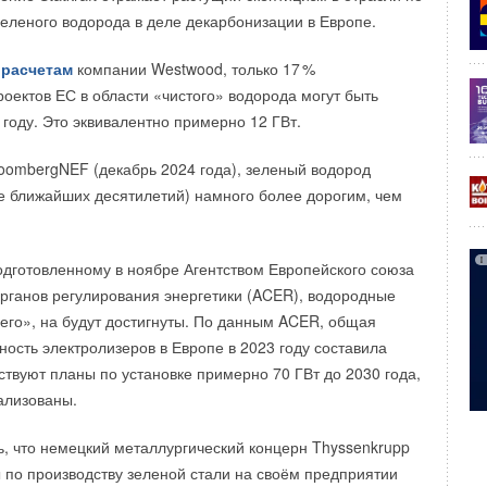
зеленого водорода в деле декарбонизации в Европе.
м
расчетам
компании Westwood, только 1
7
%
оектов ЕС в области «чистого» водорода могут быть
 году. Это эквивалентно примерно 12 ГВт.
oombergNEF (декабрь 2024 года), зеленый водород
ие ближайших десятилетий) намного более дорогим, чем
подготовленному в ноябре Агентством Европейского союза
органов регулирования энергетики (ACER), водородные
сего», на будут достигнуты. По данным ACER, общая
ость электролизеров в Европе в 2023 году составила
ствуют планы по установке примерно 70 ГВт до 2030 года,
еализованы.
, что немецкий металлургический концерн Thyssenkrupp
 по производству зеленой стали на своём предприятии