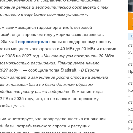
тояние рынков и геополитической обстановки с тех
ой десятки дебютировали на российском рынке совсем
ется модель гибридной башни SI-200455, которая
то привело к еще более сложным условиям
».
работана компанией Sany Heavy Energy.
ом занимающаяся гидроэнергетикой, ветровой
7 встали на учет в России в июне 2024 года.
задействован 4000-тонный наземный кран Sany Heavy
ся на нашем авторынке в ноябре прошлого года.
тикой, еще в прошлом году умерила свою активность
ческий кроссовер Geely EX5 впервые добрался до России
 Statkraft
пересмотрела
планы по водородному проекту
2025 года.
07
кратив мощность электролиза с 40 МВт до 20 МВт и отложив
ТАТ
Ус
пособна выполнить все работы полного цикла при
 с 2025 на 2027 год. «
Мы планируем построить 20 МВт
 используя только собственное оборудование (включая
 возможностью расширения. Планируемое начало
07
етряные турбины, башни и т. д.).
2027 году
», — сообщала тогда Statkraft. «
В Европе
Пр
рост затрат и замедление роста спроса на зеленый
бщалось
, что на ветровой электростанции Боли
07
ивно-правовая база не была должным образом
в провинции Хэйлунцзян на северо-востоке Китая
Ко
одействия росту рынка водорода
». Компания тогда
овлены на гибридных (бетон-сталь) башнях разработки
 ГВт к 2035 году, что, по ее словам, по-прежнему
85 метров.
07
зной» целью.
RO
была возведена
полностью стальная гибридная башня
нии констатирует, что неопределенность в отношении
ашня с четырехугольной пространственной фермой).
07
й базы, потребительского спроса и растущих
Ра
атрат усилилась, что заставило компанию отдать