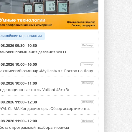
3 АВГУСТА 2026
Samsung выпускает VRF-
систему DVM на R32
Линейка включает семь типоразмеров
производительностью от 22,4 до 56 кВт.
Суммарная длина трубопроводов ...
Ближайшие мероприятия
3 АВГУСТА 2026
.08.2026 09:30 - 10:30
Вебинар
«СиСофт Девелопмент» подвел
тановки повышения давления WILO
итоги конкурса студенческих
проектов «ТИМ-лидеры 2026»
.08.2026 10:00 - 16:00
Семинар
Новый сезон конкурса «ТИМ-лидеры»
стартует уже в сентябре 2026 года ...
актический семинар «MyHeat» в г. Ростов-на-Дону
3 АВГУСТА 2026
.08.2026 10:00 - 11:00
Вебинар
«Русклимат» укрепляет
нденсационные котлы Vaillant 48+ кВт
партнёрство за Уралом
Президент Омского землячества в
Москве Михаил Тимошенко посетил
.08.2026 11:00 - 12:30
Вебинар
Омск с трёхдневным рабочим визитом ...
YAL CLIMA Кондиционеры. Обзор ассортимента.
31 ИЮЛЯ 2026
Carrier модернизирует
.08.2026 11:00 - 12:00
Вебинар
флагманский чиллер AquaEdge
бота с программой подбора, нюансы
19XR