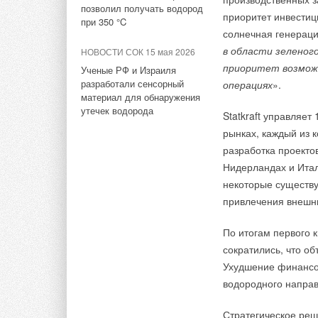
Комментарии
Франции
Таким образом, San
позволил получать водород
приоритет инвестиц
при 350 °C
солнечная генераци
В январе текущего 
В этой теме еще нет комментариев
в области зеленог
НОВОСТИ СОК 15 мая 2026
впервые
установи
приоритет возможн
силами бетонно-ста
Ученые РФ и Израиля
разработали сенсорный
операциях
».
Добавить комментарий
материал для обнаружения
утечек водорода
Statkraft управляет
Ваше имя *
Ваш E-mail *
рынках, каждый из 
ИСТОЧНИК:
RENEN
разработка проекто
Нидерландах и Итал
Тэги:
Текст комментария
Ветрогенераторы
некоторые существ
привлечения внешни
Комментарии
По итогам первого 
сократились, что о
Станислав
Ухудшение финансо
Ну давайте, братья по разуму, тыкайте ветряки :))))
водородного напра
Потом как в Европе, будете чесать репу, а как их расстави
Стратегическое реш