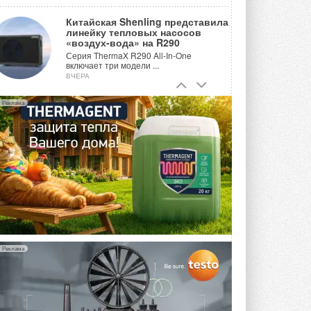
Китайская Shenling представила
линейку тепловых насосов
«воздух-вода» на R290
Серия ThermaX R290 All-In-One
включает три модели ...
ВЧЕРА
Тепловые насосы в связке с
Реклама
солнечной генерацией и
накопителем снижают
потребление на 60%
Исследователи из Италии установили ...
ВЧЕРА
«РУСКЛИМАТ Fest 2026» в Уфе
собрал свыше 700 профи
климатической отрасли
Организатором выступил торгово-
производственный холдинг ...
3 АВГУСТА 2026
Реклама
«Датарк» испытал модульный
ЦОД с плотностью 54 кВт на
стойку
Испытания прошли на собственной
производственной площадке и были ...