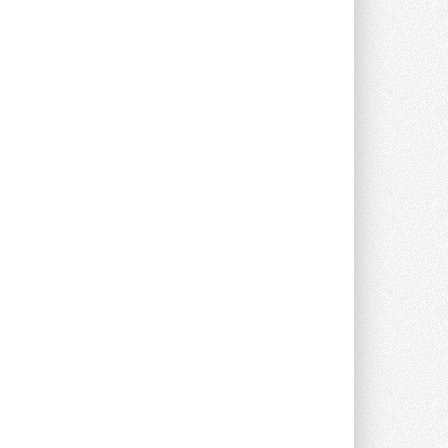
Stiebel Eltron — спонсирует
международные соревнования
25 спортсменов, выступающих в
прыжках с трамплина и лыжном
двоеборье на международных ...
29 ИЮЛЯ 2026
Новый фирменный магазин
Midea открылся в Сургуте
Компания «Даичи» совместно с
партнером «Энердрим» открыла новый
фирменный магазин Midea в Сургуте ...
29 ИЮЛЯ 2026
Токио — лидер по
интенсивности использования
кондиционеров
Данные получены в ходе очередного
опроса Daikin о восприятии жары ...
28 ИЮЛЯ 2026
CDU производства LG прошёл
валидацию NVIDIA для ИИ-дата-
центров
Компания становится официальным
партнёром NVIDIA по системам ...
28 ИЮЛЯ 2026