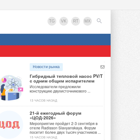
TG
VK
RT
MX
EN
Новости рынка
Гибридный тепловой насос PV/T
с одним общим испарителем
Исследователи предложили
конструкцию двухисточникового ...
13 ЧАСОВ НАЗАД
21-й ежегодный форум
«ЦОД-2026»
Мероприятие пройдет 2-3 сентября в
отеле Radisson Slavyanskaya. Форум
посетит более двух тысяч участников ...
15 ЧАСОВ НАЗАД