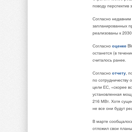
поводу перспектив 
Добавить комментарий
Согласно недавни
запланированных пр
реализованы к 2030
Ваше имя *
Ваш E-mail *
Согласно
оценке
Bl
останется (в течен
Текст комментария
считалось ранее.
Согласно
отчету
, 
по сотрудничеству 
цели ЕС, «скорее в
установленная мощн
216 МВт. Хотя суще
не все они будут р
В марте сообщалось
отложил свои планы