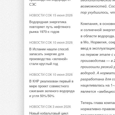
СНЭ
СЭС
возможностей. Сос
Три модели из перв
НОВОСТИ СОК 22 июля 2026
В проекте использу
НОВОСТИ СОК 17 апреля
пор ухудшилось, ч
недавно:
LONGi вновь установила
НОВОСТИ СОК 15 июня 2026
2026
самостоятельно раз
мировой рекорд
Водородная энергетика
Полигон для испытаний
Компания, в основн
Первые Xiaomi SU
эффективности тандемных
повторяет путь нефтяного
электротранспорта и ВИЭ
Для установки был 
Zeekr 7X появил
и солнечной энерге
солнечных элементов —
рынка 1970-х годов
появится в Адыгее летом
А новый электри
35,5%
lifting SAC40000T.
в области водорода.
2026г.
лишь в феврале 
в Мо, Норвегия, со
НОВОСТИ СОК 10 июня 2026
ИСТОЧНИК:
АВТОС
НОВОСТИ СОК 22 июля 2026
То есть компания с
ввод в эксплуатацию
ЖУРНАЛ СОК апрель 2026
В Испании нашли способ
Германия подключила более
строительстве ВЭС,
запасать энергию для
на первом этапе с
Зарядная станция для
1 ГВт морской
подъемные краны, в
производства «зеленой»
электромобилей на
производства — в 
ветроэнергетики за полгода
стали круглый год
солнечных
произошли резкий 
фотоэлектрических
В конце марта
соо
водород. А нормат
НОВОСТИ СОК 21 июля 2026
преобразователях в районе
НОВОСТИ СОК 10 июня 2026
мощностью 250 МВт 
разработана для с
В КНР ввели в строй «самую
города Краснодара
В КНР реализован первый в
турбины были устан
высоковольтную» СНЭ
нацеливалась на 1–2
мире проект совместного
Goldwind высотой 1
ёмкостью 9 ГВт*ч
сжигания зеленого водорода
является «амбицио
и угля 50%/50%
Тэги:
Электромобили
На том же объекте
НОВОСТИ СОК 16 июля 2026
Теперь глава компа
такой же высоты (б
ЕС одобрил финансирование
НОВОСТИ СОК 3 июня 2026
нормативно-правово
11 офшорных ветропарков во
Новый кобальтовый цикл
производственных з