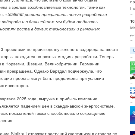
y «забралась» на метр выше.
Уведомления отключены
пр
иям в зрелые возобновляемые технологии, такие как
In
я. «
Statkraft решила прекратить новые разработки
года немецкий производитель ветрогенераторов Nordex
10
о водорода и в дальнейшем мы будем отдавать
л
свою турбину N175/6. X на разработанной собственными
Мо
остям роста в других технологиях и рыночных
льной башне высотой 179 метров в ФРГ.
да
 13 проектами по производству зеленого водорода на шести
комментарии к новости (
1
)
которых находится на разных стадиях разработки. Теперь
.RU
в в Норвегии, Швеции, Великобритании, Германии,
ии прекращена. Однако Вартдал подчеркнула, что
ующие проекты могут быть продолжены при условии
х инвесторов.
Уведомления отключены
квартала 2025 года, выручка и прибыль компании
бъясняется падением цен в скандинавской энергосистеме.
31-05-2025
вых показателей также способствовало сокращению
Комментарий полезен?
вления.
ДА
НЕТ
ть правильно, чтобы не мешали друг другу :)))
ение Statkraft отражает растущий скептицизм в отрасли по