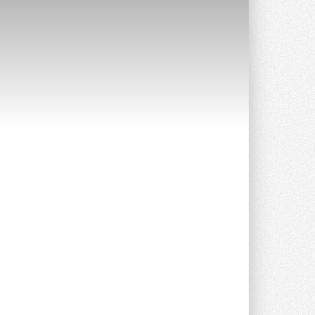
прямоугольных шумоглушителей ...
27 ИЮЛЯ 2026
Aquatherm Almaty 2026:
ключевая платформа для
развития инженерных систем
Центральной Азии
С 2 по 4 сентября 2026 года в Алматы ...
27 ИЮЛЯ 2026
ВИЭ обойдут уголь по
выработке электроэнергии в
текущем году
Международное энергетическое
агентство (МЭА) выпустило ...
27 ИЮЛЯ 2026
Taconova переосмысливает
работу насосов для тёплых
полов
Меньше дросселирования, больше
эффективности — основной принцип ...
27 ИЮЛЯ 2026
Kermi представила станцию X-
NET WOHNUNGSSTATION PRO E
Новая квартирная станция отопления и