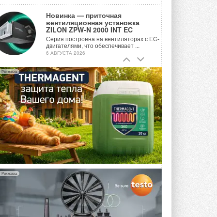
Новинка — приточная
вентиляционная установка
ZILON ZPW-N 2000 INT EC
Серия построена на вентиляторах с EC-
двигателями, что обеспечивает ...
6 АВГУСТА 2026
Учёные ЮУрГУ создали
Реклама
каскадную установку,
объединяющую солнечную и
геотермальную энергию
Природосберегающие технологии ...
6 АВГУСТА 2026
Для Арктики создали
технологию защиты
ветрогенераторов от аварий
Разработка учитывает влияние
мерзлоты, обледенения и снеговых ...
6 АВГУСТА 2026
Реклама
Гибридный тепловой насос PV/T
с одним общим испарителем
Исследователи предложили
конструкцию двухисточникового ...