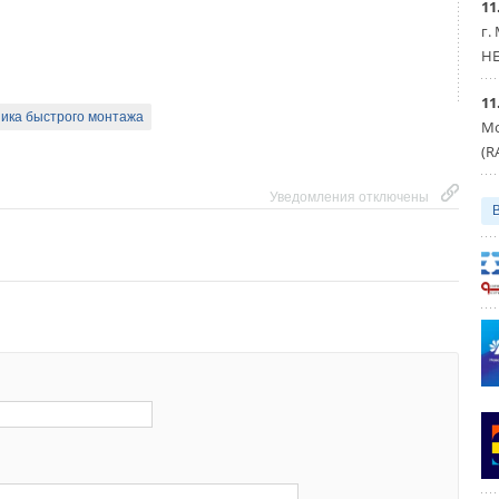
11
г.
HE
11
ника быстрого монтажа
Мо
(R
Уведомления отключены
Уведомления отключены