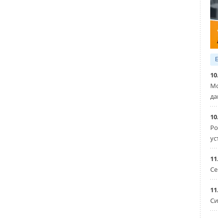
10
Мо
да
10
Ро
ус
11
Се
11
Си