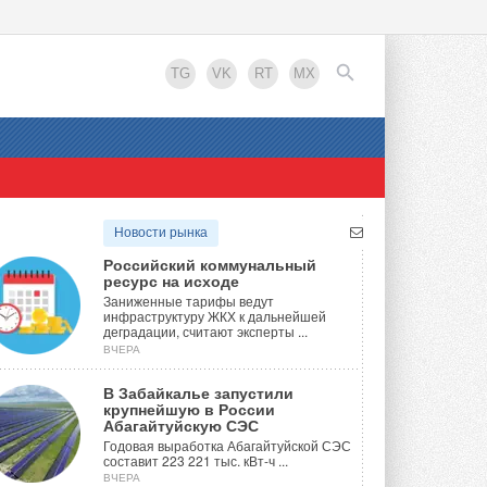
TG
VK
RT
MX
EN
Новости рынка
Российский коммунальный
ресурс на исходе
Заниженные тарифы ведут
инфраструктуру ЖКХ к дальнейшей
деградации, считают эксперты ...
ВЧЕРА
В Забайкалье запустили
крупнейшую в России
Абагайтуйскую СЭС
Годовая выработка Абагайтуйской СЭС
составит 223 221 тыс. кВт-ч ...
ВЧЕРА