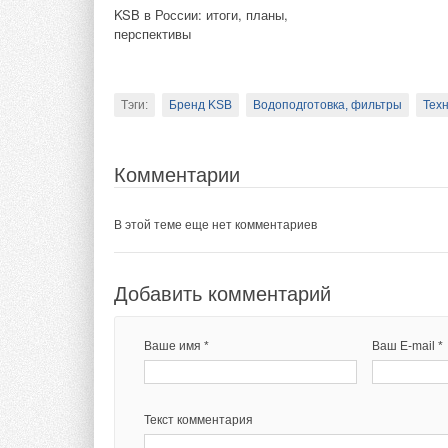
KSB в России: итоги, планы,
перспективы
НОВОСТИ СОК 29 декабря
2023
Перспективы роста мирового
рынка портативных
Тэги:
Бренд KSB
Водоподготовка, фильтры
Тех
электростанций, 2022–2028
годы
Комментарии
Тэги:
Генераторы, электроснабжение
В этой теме еще нет комментариев
Комментарии
Добавить комментарий
В этой теме еще нет комментариев
Ваше имя *
Ваш E-mail *
Добавить комментарий
Текст комментария