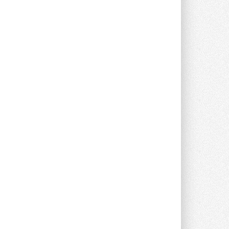
опроса Daikin о восприятии жары ...
28 ИЮЛЯ 2026
CDU производства LG прошёл
валидацию NVIDIA для ИИ-дата-
центров
Компания становится официальным
партнёром NVIDIA по системам ...
28 ИЮЛЯ 2026
В Великобритании предлагают
сделать кондиционирование
обязательным для новостроек
Либеральные демократы внесли
предложение оснащать все новые ...
1
28 ИЮЛЯ 2026
В Подмосковье запустят
производство холодильной
техники и теплообменного
оборудования
Проект реализует компания «ВЕЗА» ...
28 ИЮЛЯ 2026
Ридан объявил о старте продаж
автоматического
балансировочного клапана