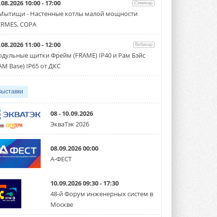
.08.2026 10:00 - 17:00
Семинар
Организатором выступил торгово-
производственный холдинг ...
 Мытищи - Настенные котлы малой мощности
3 АВГУСТА 2026
RMES, COPA
«Датарк» испытал модульный
.08.2026 11:00 - 12:00
ЦОД с плотностью 54 кВт на
Вебинар
стойку
дульные щитки Фрейм (FRAME) IP40 и Рам Бэйс
Испытания прошли на собственной
AM Base) IP65 от ДКС
производственной площадке и были ...
3 АВГУСТА 2026
Выставки
Samsung выпускает VRF-
систему DVM на R32
Линейка включает семь типоразмеров
08 - 10.09.2026
производительностью от 22,4 до 56 кВт.
ЭкваТэк 2026
Суммарная длина трубопроводов ...
3 АВГУСТА 2026
08.09.2026 00:00
«СиСофт Девелопмент» подвел
А-ФЕСТ
итоги конкурса студенческих
проектов «ТИМ-лидеры 2026»
Новый сезон конкурса «ТИМ-лидеры»
10.09.2026 09:30 - 17:30
стартует уже в сентябре 2026 года ...
3 АВГУСТА 2026
48-й Форум инженерных систем в
Москве
«Русклимат» укрепляет