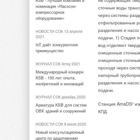
не содержащая тве
KSB - лучшая компания в
номинации «Насосно-
сточные воды транс
НОВОСТИ СОК 11 сентября
компрессорное
Комментарии
2024
через системы разд
оборудование»
отфильтрованные ра
Гигантский преобразователь
энергии волн запустили в
В этой теме еще нет комментариев
разделения и насос
НОВОСТИ СОК 13 апреля
Австралии
2021
подачи. 1) Стадия 
IoT даёт конкурентное
вод отделяют тверд
НОВОСТИ СОК 2 сентября
Добавить комментарий
преимущество
очищенные сточные 
2024
очищенные сточные
Домашний генератор Aquaria
ЖУРНАЛ СОК Array 2021
производит из воздуха до 90
Ваше имя *
Ваш E-mail *
проходя через сист
Международный концерн
литров питьевой воды в день
напорный трубопро
KSB - 150 лет опыта,
разделения и насос
изобретений и инноваций
НОВОСТИ СОК 30 августа
подачи.
Текст комментария
2024
ЖУРНАЛ СОК декабрь 2020
В Томске улучшили
Станция AmaDS³ изн
Арматура KSB для систем
виртуальный генератор для
ОВК зданий и сооружений
КПД.
стабильной работы
гибридных электросетей
НОВОСТИ СОК 9 июля 2020
НОВОСТИ СОК 29 августа
Новый консультационный
2024
центр по аддитивному