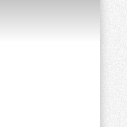
Уже через месяц в России
можно будет устанавливать
солнечные панели в МКД
С 1 сентября снимается запрет на
микрогенерацию в многоквартирных ...
30 ИЮЛЯ 2026
Канальные вентиляторы с ЕС-
двигателями Sysimple TRS EC
Poti
Новинка от Системэйр —
прямоугольный канальный ...
30 ИЮЛЯ 2026
Краска для окон: как выбрать
состав, который не
растрескается после первой
зимы
Частые вопросы о краске для окон ...
30 ИЮЛЯ 2026
СИЭНПИ РУС представила
новую серию консольных
насосов NM
Усовершенствованная гидравлика
помогает снизить энергопотребление ...
30 ИЮЛЯ 2026