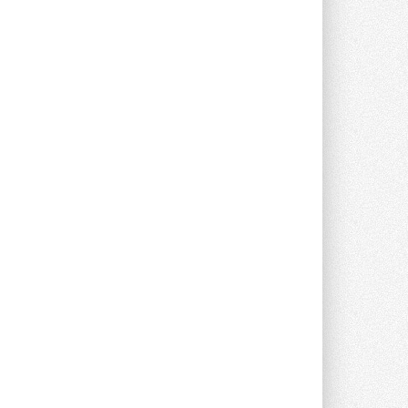
Группа «Теплолюкс» открыла
новую производственную
площадку
Открытие нового завода состоялось
сегодня в Мытищах ...
29 ИЮЛЯ 2026
Stiebel Eltron — спонсирует
международные соревнования
25 спортсменов, выступающих в
прыжках с трамплина и лыжном
двоеборье на международных ...
29 ИЮЛЯ 2026
Новый фирменный магазин
Midea открылся в Сургуте
Компания «Даичи» совместно с
партнером «Энердрим» открыла новый
фирменный магазин Midea в Сургуте ...
29 ИЮЛЯ 2026
Токио — лидер по
интенсивности использования
кондиционеров
Данные получены в ходе очередного