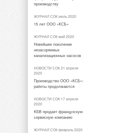
Крупнейшие поставщики
производству
аккумуляторов для систем
накопления энергии в 1
ЖУРНАЛ СОК июль 2020
полугодии 2024
15 лет ООО «КСБ»
НОВОСТИ СОК 28 августа
ЖУРНАЛ СОК май 2020
2024
Новейшее поколение
Энергобезопасность
незасоряемых
предприятий в современных
канализационных насосов
условиях
НОВОСТИ СОК 21 апреля
НОВОСТИ СОК 19 июня 2024
2020
В Москве создали
Производство ООО «КСБ»:
«быстрые» электросети для
работы продолжаются
автономного использования
НОВОСТИ СОК 17 апреля
НОВОСТИ СОК 14 мая 2024
2020
Планы ЕС переходу на ВИЭ
KSB продает французскую
сталкиваются со
сервисную компанию
значительным препятствием
— нехваткой
ЖУРНАЛ СОК февраль 2020
трансформаторов