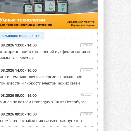
5 АВГУСТА 2026
21-й ежегодный форум
«ЦОД-2026»
Мероприятие пройдет 2-3 сентября в
отеле Radisson Slavyanskaya. Форум
посетит более двух тысяч участников ...
Ближайшие мероприятия
5 АВГУСТА 2026
.08.2026 13:00 - 14:30
Вебинар
Китайская Shenling представила
ниторинг, поиск отклонений и дефектоскопия по
линейку тепловых насосов
нным ТЛО. Часть 2
«воздух-вода» на R290
Серия ThermaX R290 All-In-One
включает три модели ...
.08.2026 14:00 - 16:00
Вебинар
4 АВГУСТА 2026
ль систем накопления энергии в повышении
тойчивости и гибкости электрических сетей
Тепловые насосы в связке с
солнечной генерацией и
накопителем снижают
.08.2026 09:00 - 14:00
Семинар
потребление на 60%
минар по котлам Immergas в Санкт-Петербурге
Исследователи из Италии установили ...
4 АВГУСТА 2026
.08.2026 09:30 - 10:30
Вебинар
«РУСКЛИМАТ Fest 2026» в Уфе
стемы теплоснабжения населенных пунктов
собрал свыше 700 профи
климатической отрасли