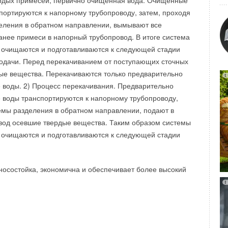
рдых примесей, первично очищенная вода. Очищенные
портируются к напорному трубопроводу, затем, проходя
Уведомления отключены
еления в обратном направлении, вымывают все
нее примеси в напорный трубопровод. В итоге система
 очищаются и подготавливаются к следующей стадии
подачи. Перед перекачиванием от поступающих сточных
ые вещества. Перекачиваются только предварительно
воды. 2) Процесс перекачивания. Предварительно
 воды транспортируются к напорному трубопроводу,
емы разделения в обратном направлении, подают в
вод осевшие твердые вещества. Таким образом системы
 очищаются и подготавливаются к следующей стадии
осостойка, экономична и обеспечивает более высокий