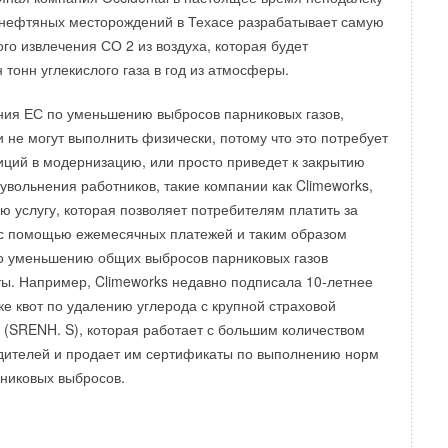
т снижаться
», — заявили эксперты, отметив, что
 нефтяных месторождений в Техасе разрабатывает самую
твенные или местные стимулы будут несколько
го извлечения СО 2 из воздуха, которая будет
ьше, чтобы стимулировать спрос на тепловые насосы
 тонн углекислого газа в год из атмосферы.
ы на монтаж или перестройку систем. Конечно, стоимость
 насосами станет существенно меньше, когда проекты по
ния ЕС по уменьшению выбросов парниковых газов,
ву будут сразу ориентироваться только на единую систему
 не могут выполнить физически, потому что это потребует
ения на базе теплового насоса.
иций в модернизацию, или просто приведет к закрытию
увольнения работников, такие компании как Climeworks,
ю услугу, которая позволяет потребителям платить за
 с помощью ежемесячных платежей и таким образом
комментарии к новости (
1
)
о уменьшению общих выбросов парниковых газов
ы. Например, Climeworks недавно подписала 10-летнее
ке квот по удалению углерода с крупной страховой
 (SRENH. S), которая работает с большим количеством
дителей и продает им сертификаты по выполнению норм
Уведомления отключены
никовых выбросов.
29-09-2021
 25 000 рублей. Стоимость системы ТН 20000
Комментарий полезен?