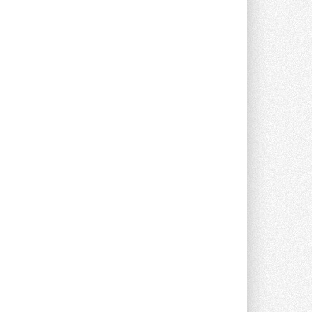
Новый фирменный магазин
Midea открылся в Сургуте
Компания «Даичи» совместно с
партнером «Энердрим» открыла новый
фирменный магазин Midea в Сургуте ...
29 ИЮЛЯ 2026
Токио — лидер по
интенсивности использования
кондиционеров
Данные получены в ходе очередного
опроса Daikin о восприятии жары ...
28 ИЮЛЯ 2026
CDU производства LG прошёл
валидацию NVIDIA для ИИ-дата-
центров
Компания становится официальным
партнёром NVIDIA по системам ...
28 ИЮЛЯ 2026
В Великобритании предлагают
сделать кондиционирование
обязательным для новостроек
Либеральные демократы внесли