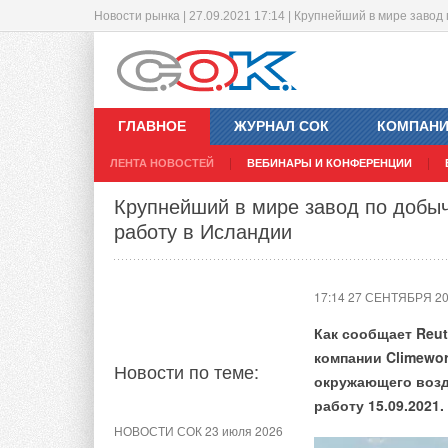
Новости рынка | 27.09.2021 17:14 | Крупнейший в мире завод
Тепловые насосы: исследования Ц
Увлажнители воздуха ROYAL Clima
16:31 27 СЕНТЯБРЯ 2
11:47 24 СЕНТЯБРЯ 2
ГЛАВНОЕ
ЖУРНАЛ СОК
КОМПАН
Тепловые насосы 
ЛЕНТА НОВОСТЕЙ
ВЕБИНАРЫ И КОНФЕРЕНЦИИ
и охлаждения все
Новости по теме:
Новости по теме:
Крупнейший в мире завод по добыч
работу в Исландии
НОВОСТИ СОК 5 августа 2026
НОВОСТИ СОК 6 августа 2026
Гибридный тепловой насос
Новинка — приточная
PV/T с одним общим
вентиляционная установка
17:14 27 СЕНТЯБРЯ 2
испарителем
ZILON ZPW-N 2000 INT EC
Как сообщает Reut
НОВОСТИ СОК 4 августа 2026
НОВОСТИ СОК 13 мая 2026
компании Climewo
Новости по теме:
Корпорация «Термекс»
Новый официальный сайт
окружающего возд
представила передовой опыт
бренда FUNAI
работу 15.09.2021.
роботизации участникам
НОВОСТИ СОК 23 июля 2026
проекта «Промтуризм.РФ»
НОВОСТИ СОК 4 марта 2026