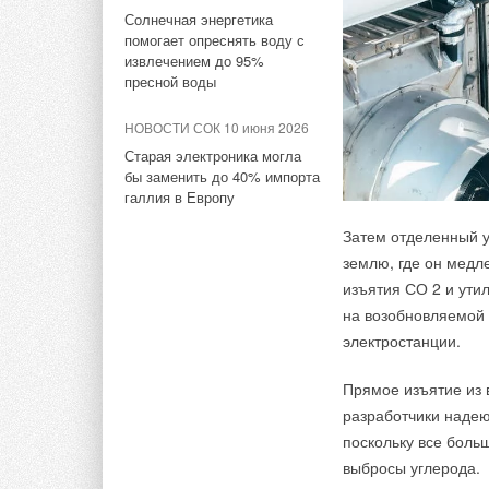
В рамках пилотной 
Функциональност
Солнечная энергетика
в себя приборы 
исследовательский
помогает опреснять воду с
функционалом: ар
извлечением до 95%
выбрали газ, или в
ночное освещени
пресной воды
были бы работать н
стерилизация, за
Безопасность и в
вознаграждение в р
НОВОСТИ СОК 10 июня 2026
разработаны с у
системы на теплово
Старая электроника могла
качество матери
отопления. Пилотна
бы заменить до 40% импорта
Эффективность. 
оказывала более вы
галлия в Европу
позволяют увлаж
влажность в пом
а на ее заключител
Затем отделенный у
эффективности или 
землю, где он медл
Ассортимент увла
выделены на 68 про
изъятия СО 2 и ути
которых 31 был про
на возобновляемой 
кмодернизации.
Тэги:
Бриз - Климатические системы
Бренд Royal 
электростанции.
«
Основной получен
Прямое изъятие из 
всего дома являет
Комментарии
разработчики надею
строительства, но
поскольку все боль
заключают в MassC
выбросы углерода.
В этой теме еще нет комментариев
завершения проект