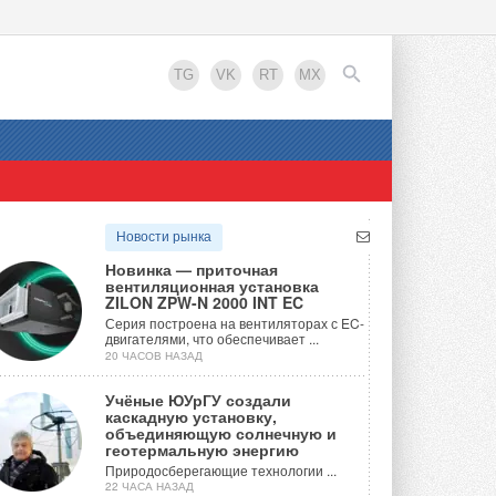
TG
VK
RT
MX
EN
Новости рынка
Новинка — приточная
вентиляционная установка
ZILON ZPW-N 2000 INT EC
Серия построена на вентиляторах с EC-
двигателями, что обеспечивает ...
20 ЧАСОВ НАЗАД
Учёные ЮУрГУ создали
каскадную установку,
объединяющую солнечную и
геотермальную энергию
Природосберегающие технологии ...
22 ЧАСА НАЗАД