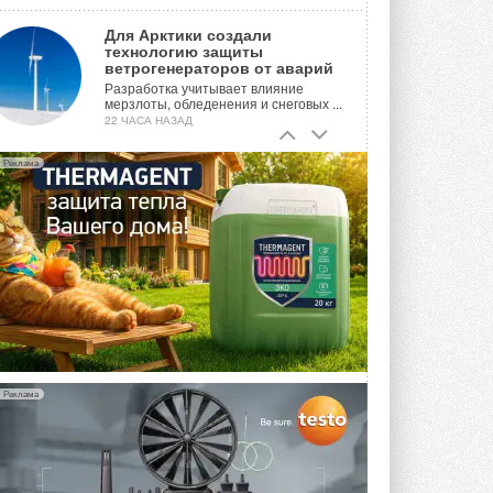
Для Арктики создали
технологию защиты
ветрогенераторов от аварий
Разработка учитывает влияние
мерзлоты, обледенения и снеговых ...
22 ЧАСА НАЗАД
Гибридный тепловой насос PV/T
Реклама
с одним общим испарителем
Исследователи предложили
конструкцию двухисточникового ...
ВЧЕРА
21-й ежегодный форум
«ЦОД-2026»
Мероприятие пройдет 2-3 сентября в
отеле Radisson Slavyanskaya. Форум
посетит более двух тысяч участников ...
ВЧЕРА
Реклама
Китайская Shenling представила
линейку тепловых насосов
«воздух-вода» на R290
Серия ThermaX R290 All-In-One
включает три модели ...