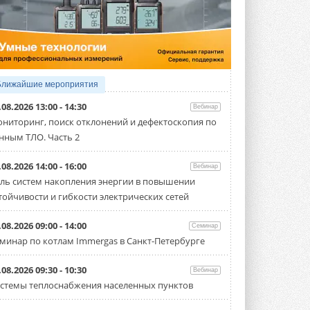
4 АВГУСТА 2026
Тепловые насосы в связке с
солнечной генерацией и
накопителем снижают
потребление на 60%
Исследователи из Италии установили ...
Ближайшие мероприятия
4 АВГУСТА 2026
.08.2026 13:00 - 14:30
Вебинар
«РУСКЛИМАТ Fest 2026» в Уфе
ниторинг, поиск отклонений и дефектоскопия по
собрал свыше 700 профи
нным ТЛО. Часть 2
климатической отрасли
Организатором выступил торгово-
производственный холдинг ...
.08.2026 14:00 - 16:00
Вебинар
3 АВГУСТА 2026
ль систем накопления энергии в повышении
тойчивости и гибкости электрических сетей
«Датарк» испытал модульный
ЦОД с плотностью 54 кВт на
стойку
.08.2026 09:00 - 14:00
Семинар
Испытания прошли на собственной
минар по котлам Immergas в Санкт-Петербурге
производственной площадке и были ...
3 АВГУСТА 2026
.08.2026 09:30 - 10:30
Вебинар
Samsung выпускает VRF-
стемы теплоснабжения населенных пунктов
систему DVM на R32
Линейка включает семь типоразмеров