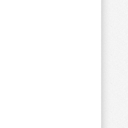
Краска для окон: как выбрать
состав, который не
растрескается после первой
зимы
Частые вопросы о краске для окон ...
30 ИЮЛЯ 2026
СИЭНПИ РУС представила
новую серию консольных
насосов NM
Усовершенствованная гидравлика
помогает снизить энергопотребление ...
30 ИЮЛЯ 2026
Группа «Теплолюкс» открыла
новую производственную
площадку
Открытие нового завода состоялось
сегодня в Мытищах ...
29 ИЮЛЯ 2026
Stiebel Eltron — спонсирует
международные соревнования
25 спортсменов, выступающих в
прыжках с трамплина и лыжном
двоеборье на международных ...
29 ИЮЛЯ 2026