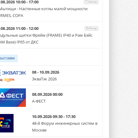
.08.2026 10:00 - 17:00
производительностью от 22,4 до 56 кВт.
Семинар
Суммарная длина трубопроводов ...
 Мытищи - Настенные котлы малой мощности
3 АВГУСТА 2026
RMES, COPA
«СиСофт Девелопмент» подвел
.08.2026 11:00 - 12:00
итоги конкурса студенческих
Вебинар
проектов «ТИМ-лидеры 2026»
дульные щитки Фрейм (FRAME) IP40 и Рам Бэйс
Новый сезон конкурса «ТИМ-лидеры»
AM Base) IP65 от ДКС
стартует уже в сентябре 2026 года ...
3 АВГУСТА 2026
Выставки
«Русклимат» укрепляет
партнёрство за Уралом
Президент Омского землячества в
08 - 10.09.2026
Москве Михаил Тимошенко посетил
ЭкваТэк 2026
Омск с трёхдневным рабочим визитом ...
31 ИЮЛЯ 2026
08.09.2026 00:00
Carrier модернизирует
А-ФЕСТ
флагманский чиллер AquaEdge
19XR
Чиллер получил новую версию,
10.09.2026 09:30 - 17:30
работающую на хладагенте R1234ze ...
31 ИЮЛЯ 2026
48-й Форум инженерных систем в
Москве
Mitsubishi расширяет