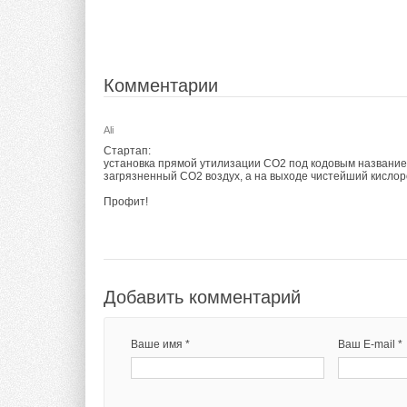
ДЗ: найти срок амортизации системы, при условии средн
10% годовых
адгокиН
Комментарии
Ali
Добавить комментарий
Стартап:
установка прямой утилизации СО2 под кодовым название
загрязненный СО2 воздух, а на выходе чистейший кисло
Ваше имя *
Ваш E-mail *
Профит!
Текст комментария
Добавить комментарий
Ваше имя *
Ваш E-mail *