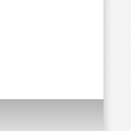
предложение оснащать все новые ...
1
28 ИЮЛЯ 2026
В Подмосковье запустят
производство холодильной
техники и теплообменного
оборудования
Проект реализует компания «ВЕЗА» ...
28 ИЮЛЯ 2026
Ридан объявил о старте продаж
автоматического
балансировочного клапана
Клапан APT‑R3 производится на заводе
в Лешково (Московская область) ...
27 ИЮЛЯ 2026
Шумоглушители собственного
производства от компании
TURKOV
Новая линейка пластинчатых
прямоугольных шумоглушителей ...
27 ИЮЛЯ 2026
Aquatherm Almaty 2026:
ключевая платформа для
развития инженерных систем