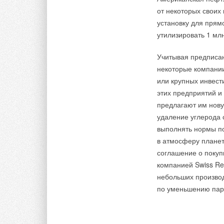
в дальнейшем буду
от некоторых своих
некоторые государс
установку для прямо
необходимыми и дал
утилизировать 1 млн
и уменьшить затрат
систем с тепловыми
Учитывая предписа
новому строительст
некоторые компании
отопления / охлажд
или крупных инвест
этих предприятий и 
предлагают им нову
удаление углерода
выполнять нормы п
в атмосферу планет
Тэги:
Тепловые насосы
соглашение о покуп
компанией Swiss Re
Комментарии
небольших произво
по уменьшению пар
Ali
Дано: стоимость отопления дома газом в городе Тобольск
американскими рублями.