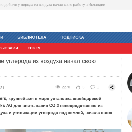
 по добыче углерода из воздуха начал свою работу в Исландии
ентра чистой энергии MassCEC
021
021
7515
6647
3
1
1
0
ИИ
БИБЛИОТЕКА
ПОДПИСКА
могут самостоятельно выполнять функцию отопления
ВЫСТАВКИ
COK TV
го дома — доказано исследованиями.
е углерода из воздуха начал свою
021
2270
3
1
ers, крупнейшая в мире установка швейцарской
rks AG для впитывания CO 2 непосредственно из
уха и утилизации углерода под землей, начала свою