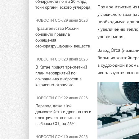
новую производственную
обнаружили почти 20 млрд
Климатические системы»
Тепловые насосы те
Прямое изъятие из 
площадку
тонн органического углерода
дополняют домашни
углекислого газа и
НОВОСТИ СОК 24 сентября
топливе. Однако, п
НОВОСТИ СОК 29 июля 2026
НОВОСТИ СОК 29 июня 2026
необходимую для ог
2024
электрификации зда
Stiebel Eltron — спонсирует
Правительство России
к увеличению тепло
Охлаждение ЦОДов: новинки
на тепловые насосы
международные
обновило правила
на Форуме ЦОД
уровня моря.
соревнования
обращения
в отоплении.
озоноразрушающих веществ
НОВОСТИ СОК 16 августа
Завод Orca (названи
НОВОСТИ СОК 27 июля 2026
2023
Тепловые насосы дл
больших контейнеро
НОВОСТИ СОК 23 июня 2026
Ридан объявил о старте
они предлагают ком
Видеообзор кондиционера
в судоходной промы
продаж автоматического
В Китае принят трёхлетний
BUSHIDO Inverter
обслуживает весь д
используются высок
балансировочного клапана
план мероприятий по
не требуют от домо
сокращению выбросов в
НОВОСТИ СОК 16 августа
двух отдельных сис
ключевых отраслях
НОВОСТИ СОК 27 июля 2026
2023
в обслуживании тру
Taconova переосмысливает
Рефнеты с теплоизоляцией
НОВОСТИ СОК 22 июня 2026
и избавляет домовл
работу насосов для тёплых
для VRF-систем
полов
Перевод даже 10%
заменять вторую си
домохозяйств с дров на газ и
Увлажнители воз
насосы для всего д
электричество снижают
украшением любо
НОВОСТИ СОК 24 июля 2026
выбросов и будут п
выбросы CO₂ на 23%
Дизайн. Стильны
Kermi представила станцию
будет в дальнейшем
пользователей, 
X-NET WOHNUNGSSTATION
воздуха ROYAL C
НОВОСТИ СОК 10 июня 2026
PRO E