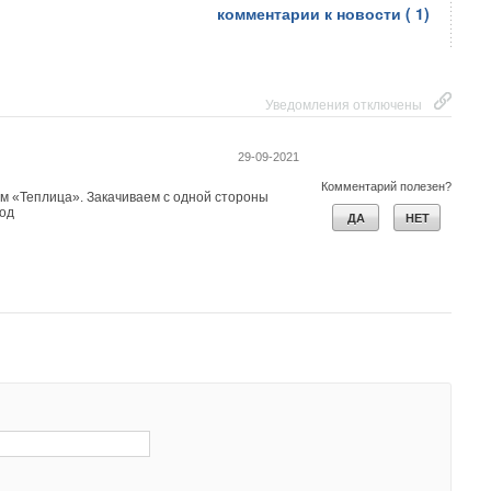
ей приведенной стоимости денежных средств
комментарии к новости (
1
)
ДА
НЕТ
2
из
2
пользователей считают этот комментарий полезным
Уведомления отключены
29-09-2021
Комментарий полезен?
м «Теплица». Закачиваем с одной стороны
род
ДА
НЕТ